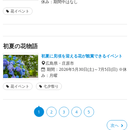
休み：期間中はなし
花イベント
初夏の花物語
初夏に見頃を迎える花が観賞できるイベント
広島県・庄原市
期間：
2026年5月30日(土)～7月5日(日) ※休
み：月曜
花イベント
七夕祭り
1
2
3
4
5
次へ