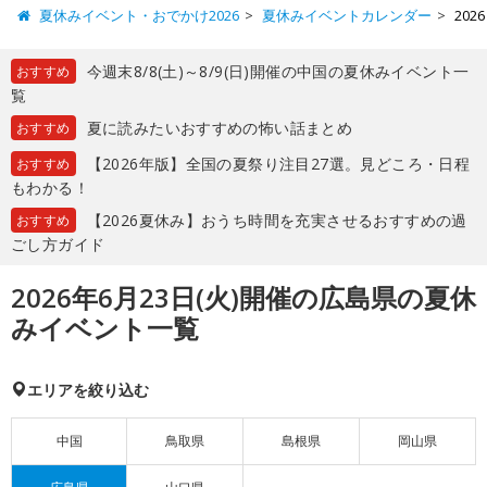
夏休みイベント・おでかけ2026
夏休みイベントカレンダー
20
今週末8/8(土)～8/9(日)開催の中国の夏休みイベント一
おすすめ
覧
夏に読みたいおすすめの怖い話まとめ
おすすめ
【2026年版】全国の夏祭り注目27選。見どころ・日程
おすすめ
もわかる！
【2026夏休み】おうち時間を充実させるおすすめの過
おすすめ
ごし方ガイド
2026年6月23日(火)開催の広島県の夏休
みイベント一覧
エリアを絞り込む
中国
鳥取県
島根県
岡山県