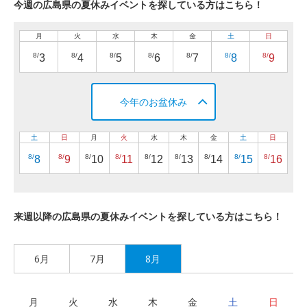
今週の広島県の夏休みイベントを探している方はこちら！
月
火
水
木
金
土
日
8/
8/
8/
8/
8/
8/
8/
3
4
5
6
7
8
9
今年のお盆休み
土
日
月
火
水
木
金
土
日
8/
8/
8/
8/
8/
8/
8/
8/
8/
8
9
10
11
12
13
14
15
16
来週以降の広島県の夏休みイベントを探している方はこちら！
6月
7月
8月
月
火
水
木
金
土
日