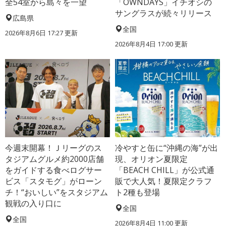
全54室から島々を一望
「OWNDAYS」イチオシの
サングラスが続々リリース
広島県
全国
2026年8月6日 17:27
更新
2026年8月4日 17:00
更新
今週末開幕！Ｊリーグのス
冷やすと缶に“沖縄の海”が出
タジアムグルメ約2000店舗
現、オリオン夏限定
をガイドする食べログサー
「BEACH CHILL」が公式通
ビス「スタモグ」がローン
販で大人気！夏限定クラフ
チ！“おいしい”をスタジアム
ト2種も登場
観戦の入り口に
全国
全国
2026年8月4日 11:00
更新