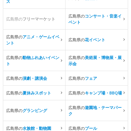
ス
広島県の
コンサート・音楽イ
広島県の
フリーマーケット
ベント
広島県の
アニメ・ゲームイベ
広島県の
花イベント
ント
広島県の
動物ふれあいイベン
広島県の
美術展・博物展・展
ト
示会
広島県の
演劇・講演会
広島県の
フェア
広島県の
夏休みスポット
広島県の
キャンプ場・BBQ場
広島県の
遊園地・テーマパー
広島県の
グランピング
ク
広島県の
水族館・動物園
広島県の
プール