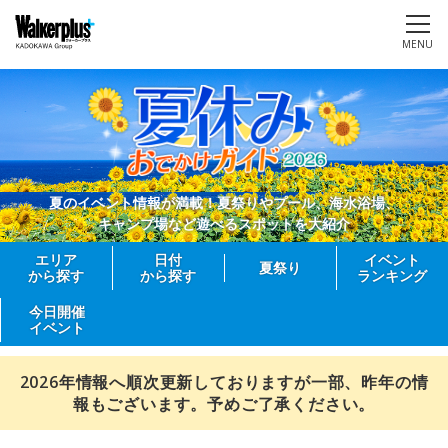
MENU
夏のイベント情報が満載！夏祭りやプール、海水浴場、
キャンプ場など遊べるスポットを大紹介
エリア
日付
イベント
夏祭り
から探す
から探す
ランキング
今日開催
イベント
2026年情報へ順次更新しておりますが一部、昨年の情
報もございます。予めご了承ください。