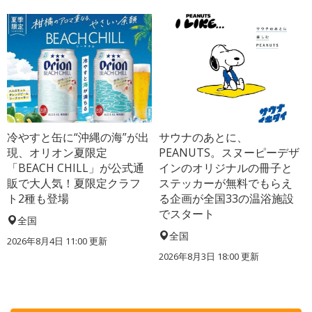
冷やすと缶に“沖縄の海”が出
サウナのあとに、
現、オリオン夏限定
PEANUTS。スヌーピーデザ
「BEACH CHILL」が公式通
インのオリジナルの冊子と
販で大人気！夏限定クラフ
ステッカーが無料でもらえ
ト2種も登場
る企画が全国33の温浴施設
でスタート
全国
全国
2026年8月4日 11:00
更新
2026年8月3日 18:00
更新