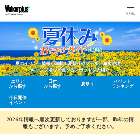
MENU
夏のイベント情報が満載！夏祭りやプール、海水浴場、
キャンプ場など遊べるスポットを大紹介
エリア
日付
イベント
夏祭り
から探す
から探す
ランキング
今日開催
イベント
2026年情報へ順次更新しておりますが一部、昨年の情
報もございます。予めご了承ください。