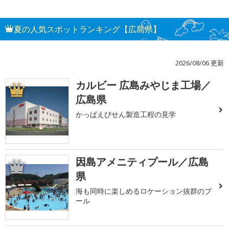
夏の人気スポットランキング【広島県】
2026/08/06 更新
カルビー 広島みやじま工場／
1
広島県
かっぱえびせん製造工程の見学
因島アメニティプール／広島
2
県
海も同時に楽しめるロケーション抜群のプ
ール