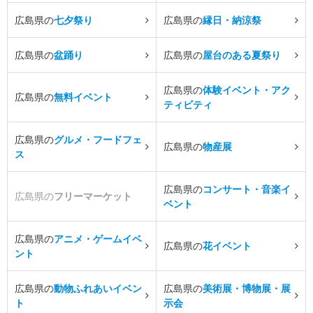
広島県の
七夕祭り
広島県の
縁日・納涼祭
広島県の
盆踊り
広島県の
屋台のある夏祭り
広島県の
体験イベント・アク
広島県の
無料イベント
ティビティ
広島県の
グルメ・フードフェ
広島県の
物産展
ス
広島県の
コンサート・音楽イ
広島県の
フリーマーケット
ベント
広島県の
アニメ・ゲームイベ
広島県の
花イベント
ント
広島県の
動物ふれあいイベン
広島県の
美術展・博物展・展
ト
示会