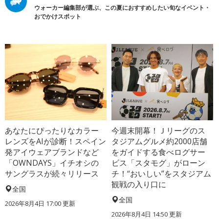
ウォーカー編集部が選ぶ、この夏におすすめしたい旬なイベント・
おでかけスポット
あなたにぴったりなカラー
今週末開幕！Ｊリーグのス
レンズをAIが診断！スペイン
タジアムグルメ約2000店舗
発アイウェアブランドなど
をガイドする食べログサー
「OWNDAYS」イチオシの
ビス「スタモグ」がローン
サングラスが続々リリース
チ！“おいしい”をスタジアム
観戦の入り口に
全国
全国
2026年8月4日 17:00
更新
2026年8月4日 14:50
更新