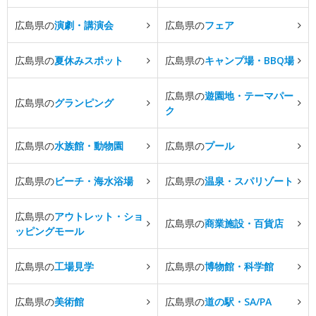
広島県の
演劇・講演会
広島県の
フェア
広島県の
夏休みスポット
広島県の
キャンプ場・BBQ場
広島県の
遊園地・テーマパー
広島県の
グランピング
ク
広島県の
水族館・動物園
広島県の
プール
広島県の
ビーチ・海水浴場
広島県の
温泉・スパリゾート
広島県の
アウトレット・ショ
広島県の
商業施設・百貨店
ッピングモール
広島県の
工場見学
広島県の
博物館・科学館
広島県の
美術館
広島県の
道の駅・SA/PA