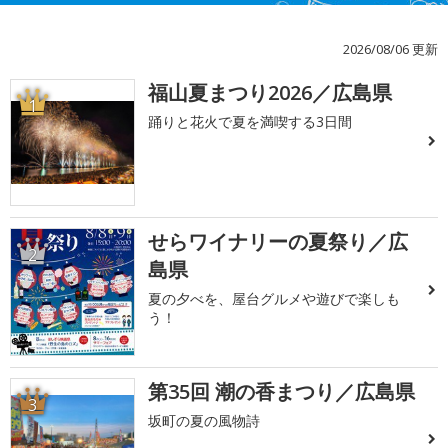
2026/08/06 更新
福山夏まつり2026／広島県
1
踊りと花火で夏を満喫する3日間
せらワイナリーの夏祭り／広
2
島県
夏の夕べを、屋台グルメや遊びで楽しも
う！
第35回 潮の香まつり／広島県
3
坂町の夏の風物詩