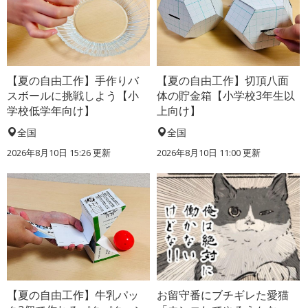
【夏の自由工作】手作りバ
【夏の自由工作】切頂八面
スボールに挑戦しよう【小
体の貯金箱【小学校3年生以
学校低学年向け】
上向け】
全国
全国
2026年8月10日 15:26
更新
2026年8月10日 11:00
更新
【夏の自由工作】牛乳パッ
お留守番にブチギレた愛猫