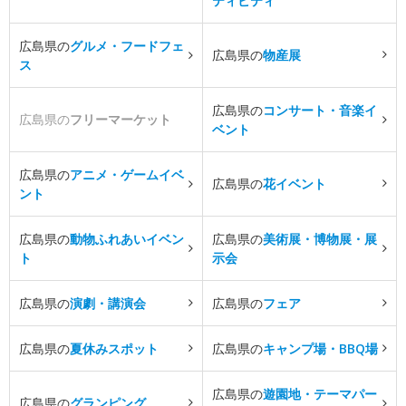
ティビティ
広島県の
グルメ・フードフェ
広島県の
物産展
ス
広島県の
コンサート・音楽イ
広島県の
フリーマーケット
ベント
広島県の
アニメ・ゲームイベ
広島県の
花イベント
ント
広島県の
動物ふれあいイベン
広島県の
美術展・博物展・展
ト
示会
広島県の
演劇・講演会
広島県の
フェア
広島県の
夏休みスポット
広島県の
キャンプ場・BBQ場
広島県の
遊園地・テーマパー
広島県の
グランピング