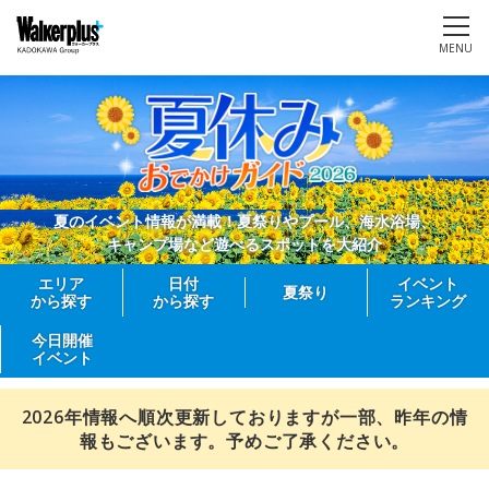
MENU
夏のイベント情報が満載！夏祭りやプール、海水浴場、
キャンプ場など遊べるスポットを大紹介
エリア
日付
イベント
夏祭り
から探す
から探す
ランキング
今日開催
イベント
2026年情報へ順次更新しておりますが一部、昨年の情
報もございます。予めご了承ください。