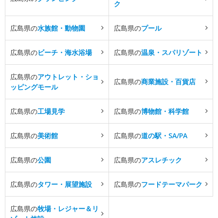
ク
広島県の
水族館・動物園
広島県の
プール
広島県の
ビーチ・海水浴場
広島県の
温泉・スパリゾート
広島県の
アウトレット・ショ
広島県の
商業施設・百貨店
ッピングモール
広島県の
工場見学
広島県の
博物館・科学館
広島県の
美術館
広島県の
道の駅・SA/PA
広島県の
公園
広島県の
アスレチック
広島県の
タワー・展望施設
広島県の
フードテーマパーク
広島県の
牧場・レジャー＆リ