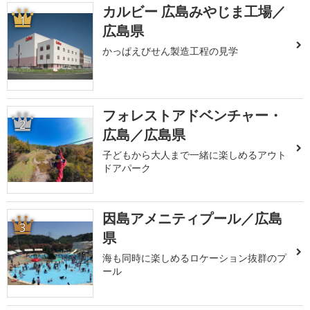
カルビー 広島みやじま工場／
1
広島県
かっぱえびせん製造工程の見学
フォレストアドベンチャー・
2
広島／広島県
子どもから大人まで一緒に楽しめるアウト
ドアパーク
因島アメニティプール／広島
3
県
海も同時に楽しめるロケーション抜群のプ
ール