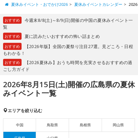
夏休みイベント・おでかけ2026
夏休みイベントカレンダー
20
今週末8/8(土)～8/9(日)開催の中国の夏休みイベント一
おすすめ
覧
夏に読みたいおすすめの怖い話まとめ
おすすめ
【2026年版】全国の夏祭り注目27選。見どころ・日程
おすすめ
もわかる！
【2026夏休み】おうち時間を充実させるおすすめの過
おすすめ
ごし方ガイド
2026年8月15日(土)開催の広島県の夏休
みイベント一覧
エリアを絞り込む
中国
鳥取県
島根県
岡山県