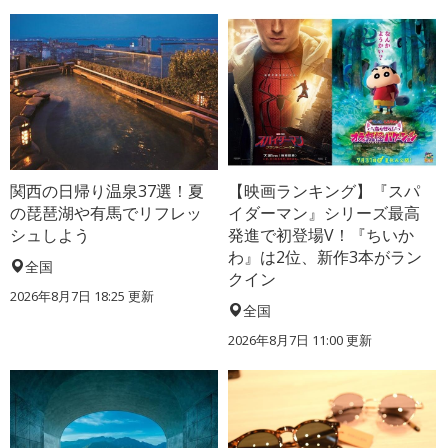
関西の日帰り温泉37選！夏
【映画ランキング】『スパ
の琵琶湖や有馬でリフレッ
イダーマン』シリーズ最高
シュしよう
発進で初登場V！『ちいか
わ』は2位、新作3本がラン
全国
クイン
2026年8月7日 18:25
更新
全国
2026年8月7日 11:00
更新