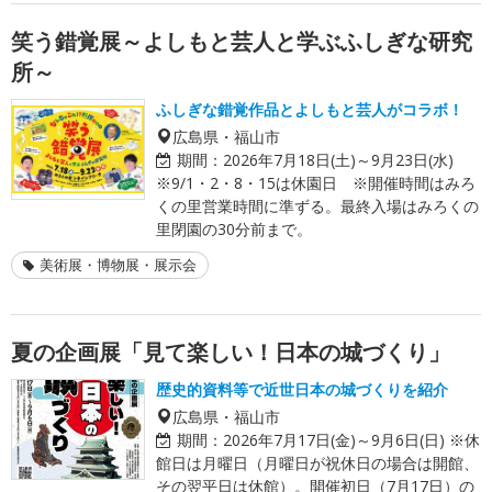
笑う錯覚展～よしもと芸人と学ぶふしぎな研究
所～
ふしぎな錯覚作品とよしもと芸人がコラボ！
広島県・福山市
期間：
2026年7月18日(土)～9月23日(水)
※9/1・2・8・15は休園日 ※開催時間はみろ
くの里営業時間に準ずる。最終入場はみろくの
里閉園の30分前まで。
美術展・博物展・展示会
夏の企画展「見て楽しい！日本の城づくり」
歴史的資料等で近世日本の城づくりを紹介
広島県・福山市
期間：
2026年7月17日(金)～9月6日(日) ※休
館日は月曜日（月曜日が祝休日の場合は開館、
その翌平日は休館）。開催初日（7月17日）の