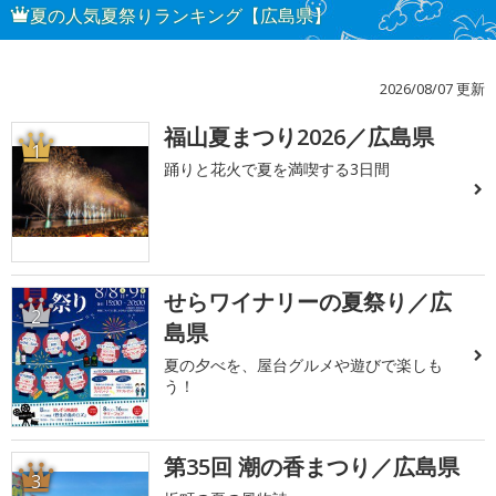
夏の人気夏祭りランキング【広島県】
2026/08/07 更新
福山夏まつり2026／広島県
1
踊りと花火で夏を満喫する3日間
せらワイナリーの夏祭り／広
2
島県
夏の夕べを、屋台グルメや遊びで楽しも
う！
第35回 潮の香まつり／広島県
3