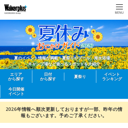
MENU
夏のイベント情報が満載！夏祭りやプール、海水浴場、
キャンプ場など遊べるスポットを大紹介
エリア
日付
イベント
夏祭り
から探す
から探す
ランキング
今日開催
イベント
2026年情報へ順次更新しておりますが一部、昨年の情
報もございます。予めご了承ください。