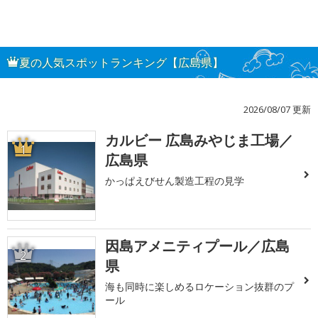
夏の人気スポットランキング【広島県】
2026/08/07 更新
カルビー 広島みやじま工場／
1
広島県
かっぱえびせん製造工程の見学
因島アメニティプール／広島
2
県
海も同時に楽しめるロケーション抜群のプ
ール