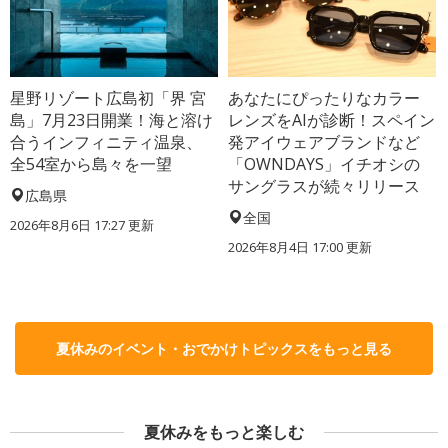
星野リゾート広島初「界 宮
あなたにぴったりなカラー
島」7月23日開業！海と溶け
レンズをAIが診断！スペイン
合うインフィニティ温泉、
発アイウェアブランドなど
全54室から島々を一望
「OWNDAYS」イチオシの
サングラスが続々リリース
広島県
全国
2026年8月6日 17:27
更新
2026年8月4日 17:00
更新
夏休みのイベント・おでかけトピックスをもっと見る
夏休みをもっと楽しむ