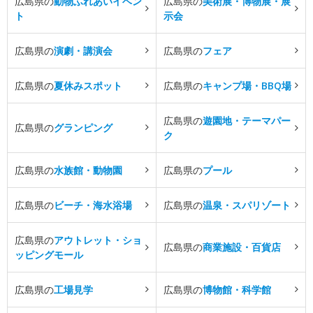
広島県の
動物ふれあいイベン
広島県の
美術展・博物展・展
ト
示会
広島県の
演劇・講演会
広島県の
フェア
広島県の
夏休みスポット
広島県の
キャンプ場・BBQ場
広島県の
遊園地・テーマパー
広島県の
グランピング
ク
広島県の
水族館・動物園
広島県の
プール
広島県の
ビーチ・海水浴場
広島県の
温泉・スパリゾート
広島県の
アウトレット・ショ
広島県の
商業施設・百貨店
ッピングモール
広島県の
工場見学
広島県の
博物館・科学館