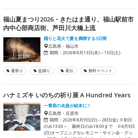
福山夏まつり2026・きたはま通り、福山駅前市
内中心部商店街、芦田川大橋上流
踊りと花火で夏を満喫する3日間
広島県・福山市
期間：
2026年8月13日(木)～15日(土)
夏祭り
盆踊り
屋台
無料イベント
ハナミズキ いのちの祈り展 A Hundred Years
一青窈の名曲が絵本に！
広島県・庄原市
期間：
2026年8月9日(日)～28日(金) ※初日
のみ13:00～、最終日のみ18:00まで ※8月9日
(日)オープニングセレモニー・サイン会・グッ