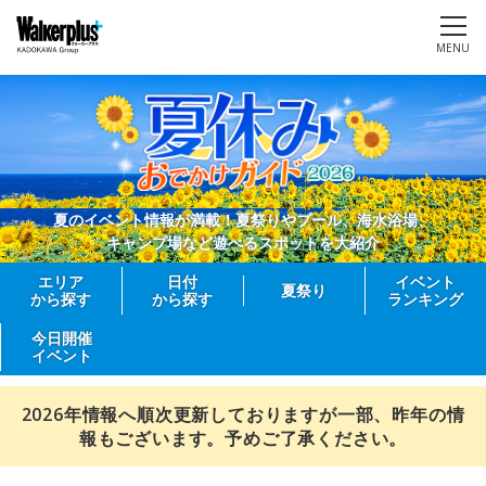
MENU
夏のイベント情報が満載！夏祭りやプール、海水浴場、
キャンプ場など遊べるスポットを大紹介
エリア
日付
イベント
夏祭り
から探す
から探す
ランキング
今日開催
イベント
2026年情報へ順次更新しておりますが一部、昨年の情
報もございます。予めご了承ください。