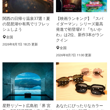
関西の日帰り温泉37選！夏
【映画ランキング】『スパ
の琵琶湖や有馬でリフレッ
イダーマン』シリーズ最高
シュしよう
発進で初登場V！『ちいか
わ』は2位、新作3本がラン
全国
クイン
2026年8月7日 18:25
更新
全国
2026年8月7日 11:00
更新
星野リゾート広島初「界 宮
あなたにぴったりなカラー