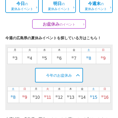
今日
明日
今週末
の
の
の
夏休みイベント
夏休みイベント
夏休みイベント
お盆休み
の
イベント
今週の広島県の夏休みイベントを探している方はこちら！
月
火
水
木
金
土
日
8/
8/
8/
8/
8/
8/
8/
3
4
5
6
7
8
9
今年のお盆休み
土
日
月
火
水
木
金
土
日
8/
8/
8/
8/
8/
8/
8/
8/
8/
8
9
10
11
12
13
14
15
16