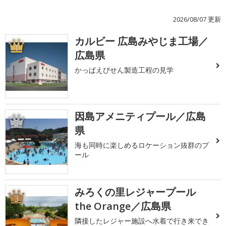
2026/08/07 更新
カルビー 広島みやじま工場／
1
広島県
かっぱえびせん製造工程の見学
因島アメニティプール／広島
2
県
海も同時に楽しめるロケーション抜群のプ
ール
みろくの里レジャープール
3
the Orange／広島県
隣接したレジャー施設へ水着で行き来でき