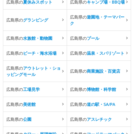
広島県の
夏休みスポット
広島県の
キャンプ場・BBQ場
広島県の
遊園地・テーマパー
広島県の
グランピング
ク
広島県の
水族館・動物園
広島県の
プール
広島県の
ビーチ・海水浴場
広島県の
温泉・スパリゾート
広島県の
アウトレット・ショ
広島県の
商業施設・百貨店
ッピングモール
広島県の
工場見学
広島県の
博物館・科学館
広島県の
美術館
広島県の
道の駅・SA/PA
広島県の
公園
広島県の
アスレチック