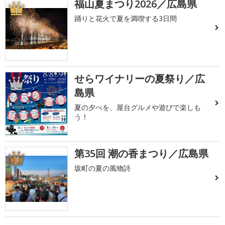
福山夏まつり2026／広島県
1
踊りと花火で夏を満喫する3日間
せらワイナリーの夏祭り／広
2
島県
夏の夕べを、屋台グルメや遊びで楽しも
う！
第35回 潮の香まつり／広島県
3
坂町の夏の風物詩