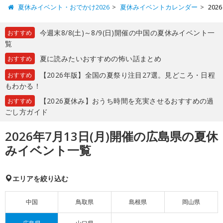
夏休みイベント・おでかけ2026
夏休みイベントカレンダー
20
今週末8/8(土)～8/9(日)開催の中国の夏休みイベント一
おすすめ
覧
夏に読みたいおすすめの怖い話まとめ
おすすめ
【2026年版】全国の夏祭り注目27選。見どころ・日程
おすすめ
もわかる！
【2026夏休み】おうち時間を充実させるおすすめの過
おすすめ
ごし方ガイド
2026年7月13日(月)開催の広島県の夏休
みイベント一覧
エリアを絞り込む
中国
鳥取県
島根県
岡山県