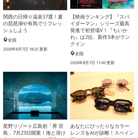
関西の日帰り温泉37選！夏
【映画ランキング】『スパ
の琵琶湖や有馬でリフレッ
イダーマン』シリーズ最高
シュしよう
発進で初登場V！『ちいか
わ』は2位、新作3本がラン
全国
クイン
2026年8月7日 18:25
更新
全国
2026年8月7日 11:00
更新
星野リゾート広島初「界 宮
あなたにぴったりなカラー
島」7月23日開業！海と溶け
レンズをAIが診断！スペイン