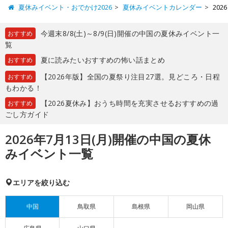
夏休みイベント・おでかけ2026
夏休みイベントカレンダー
20
今週末8/8(土)～8/9(日)開催の中国の夏休みイベント一
おすすめ
覧
夏に読みたいおすすめの怖い話まとめ
おすすめ
【2026年版】全国の夏祭り注目27選。見どころ・日程
おすすめ
もわかる！
【2026夏休み】おうち時間を充実させるおすすめの過
おすすめ
ごし方ガイド
2026年7月13日(月)開催の中国の夏休
みイベント一覧
エリアを絞り込む
中国
鳥取県
島根県
岡山県