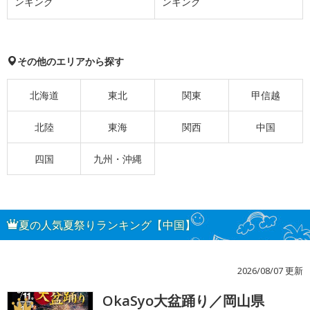
ンキング
ンキング
その他のエリアから探す
北海道
東北
関東
甲信越
北陸
東海
関西
中国
四国
九州・沖縄
夏の人気夏祭りランキング【中国】
2026/08/07 更新
OkaSyo大盆踊り／岡山県
1