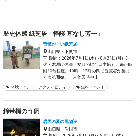
歴史体感 紙芝居「怪談 耳なし芳一」
昔懐かしい紙芝居
山口県・下関市
期間：
2026年7月1日(水)～8月31日(月) ※
火・木曜は休演（祝日の場合は実施）。毎正時
回10分程度。10時～15時の間で観覧者が集ま
り次第開始。 ※荒天時中止
体験イベント・アクティビティ
無料イベント
錦帯橋のう飼
岩国の夏の風物詩
山口県・岩国市
期間：
2026年6月1日(月)～9月10日(木)