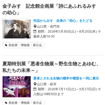
金子みすゞ記念館企画展「詩にあふれるみすゞ
の幼心」
作品からみすゞ自身の「幼心」をたどる
山口県・長門市
期間：
2026年5月30日(土)～8月20日(木) ※
最終入館16:30
美術展・博物展・展示会
夏期特別展「悪者生物展～野生生物とあゆむ、
私たちの未来～」
悪者とされる生物の標本や模型を一同に展示
山口県・萩市
期間：
2026年7月11日(土)～9月27日(日) ※
入館は16時30分まで
美術展・博物展・展示会