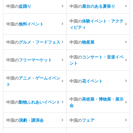
中国の
盆踊り
中国の
屋台のある夏祭り
中国の
体験イベント・アクテ
中国の
無料イベント
ィビティ
中国の
グルメ・フードフェス
中国の
物産展
中国の
コンサート・音楽イベ
中国の
フリーマーケット
ント
中国の
アニメ・ゲームイベン
中国の
花イベント
ト
中国の
美術展・博物展・展示
中国の
動物ふれあいイベント
会
中国の
演劇・講演会
中国の
フェア