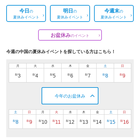
今日
明日
今週末
の
の
の
夏休みイベント
夏休みイベント
夏休みイベント
お盆休み
の
イベント
今週の中国の夏休みイベントを探している方はこちら！
月
火
水
木
金
土
日
8/
8/
8/
8/
8/
8/
8/
3
4
5
6
7
8
9
今年のお盆休み
土
日
月
火
水
木
金
土
日
8/
8/
8/
8/
8/
8/
8/
8/
8/
8
9
10
11
12
13
14
15
16