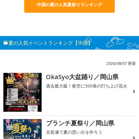
中国の夏の人気夏祭りランキング
夏の人気イベントランキング【中国】
2026/08/07 更新
OkaSyo大盆踊り／岡山県
1
過去最大級！夜空に500発の打ち上げ花火
ブランチ夏祭り／岡山県
2
北長瀬で夏の思い出を作ろう