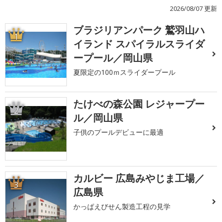
2026/08/07 更新
ブラジリアンパーク 鷲羽山ハ
1
イランド スパイラルスライダ
ープール／岡山県
夏限定の100ｍスライダープール
たけべの森公園 レジャープー
2
ル／岡山県
子供のプールデビューに最適
カルビー 広島みやじま工場／
3
広島県
かっぱえびせん製造工程の見学