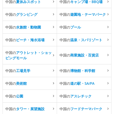
中国の
夏休みスポット
中国の
キャンプ場・BBQ場
中国の
グランピング
中国の
遊園地・テーマパーク
中国の
水族館・動物園
中国の
プール
中国の
ビーチ・海水浴場
中国の
温泉・スパリゾート
中国の
アウトレット・ショッ
中国の
商業施設・百貨店
ピングモール
中国の
工場見学
中国の
博物館・科学館
中国の
美術館
中国の
道の駅・SA/PA
中国の
公園
中国の
アスレチック
中国の
タワー・展望施設
中国の
フードテーマパーク