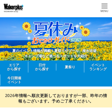
MENU
夏のイベント情報が満載！夏祭りやプール、海水浴場、
キャンプ場など遊べるスポットを大紹介
エリア
日付
イベント
夏祭り
から探す
から探す
ランキング
今日開催
イベント
2026年情報へ順次更新しておりますが一部、昨年の情
報もございます。予めご了承ください。