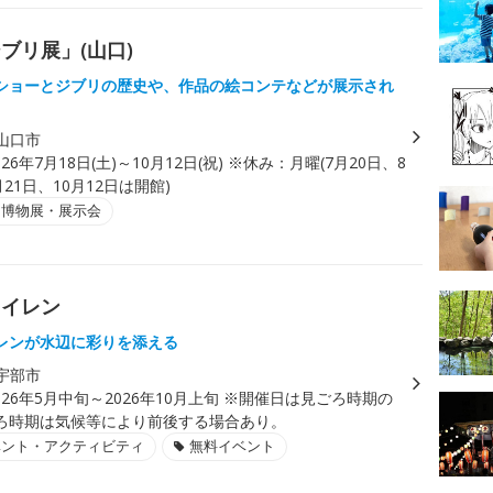
ブリ展」(山口)
ショーとジブリの歴史や、作品の絵コンテなどが展示され
山口市
026年7月18日(土)～10月12日(祝) ※休み：月曜(7月20日、8
月21日、10月12日は開館)
・博物展・展示会
スイレン
レンが水辺に彩りを添える
宇部市
026年5月中旬～2026年10月上旬 ※開催日は見ごろ時期の
ろ時期は気候等により前後する場合あり。
ベント・アクティビティ
無料イベント