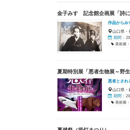
金子みすゞ記念館企画展「詩
作品からみ
山口県・
期間：
2
美術展
夏期特別展「悪者生物展～野
悪者とされ
山口県・
期間：
2
美術展
夏越祭（提灯まつり）