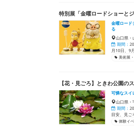
特別展「金曜ロードショーとジ
金曜ロード
る
山口県・
期間：
2
月10日、9
美術展
【花・見ごろ】ときわ公園の
可憐なスイ
山口県・
期間：
2
目安、見ご
体験イ