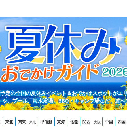
開催予定の全国の夏休みイベント＆おでかけスポットがエ
トや、プール、海水浴場、BBQ・キャンプ場など、遊べ
道
東北
関東
甲信越
東海
北陸
関西
中国
四国
東京
大阪