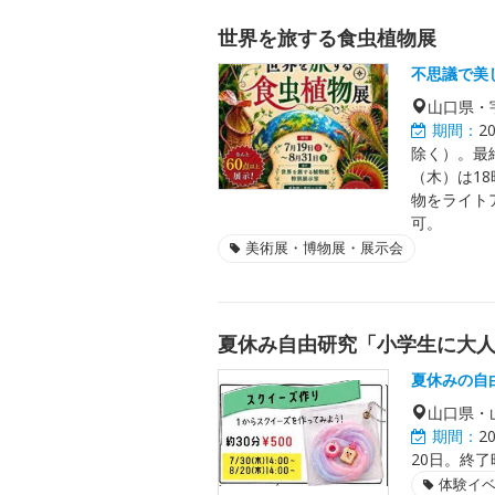
世界を旅する食虫植物展
不思議で美
山口県・
期間：
2
除く）。最
（木）は18
物をライト
可。
美術展・博物展・展示会
夏休み自由研究「小学生に大
夏休みの自
山口県・
期間：
2
20日。終
体験イ