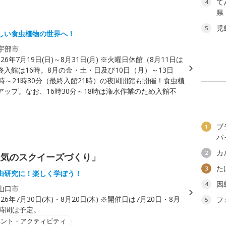
て
4
県
児
5
しい食虫植物の世界へ！
宇部市
026年7月19日(日)～8月31日(月) ※火曜日休館（8月11日は
終入館は16時。8月の金・土・日及び10日（月）～13日
時～21時30分（最終入館21時）の夜間開館も開催！食虫植
アップ。なお、16時30分～18時は潅水作業のため入館不
ブ
1
パ
カ
2
人気のスクイーズづくり」
た
3
由研究に！楽しく学ぼう！
因
4
山口市
026年7月30日(木)・8月20日(木) ※開催日は7月20日・8月
フ
5
了時間は予定。
ベント・アクティビティ