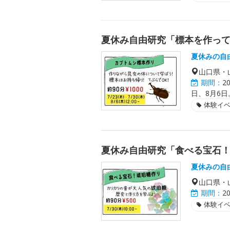
夏休み自由研究「標本を作っ
夏休みの自
山口県・
期間：
2
日、8月6
体験イ
夏休み自由研究「食べる宝石
夏休みの自
山口県・
期間：
2
体験イ