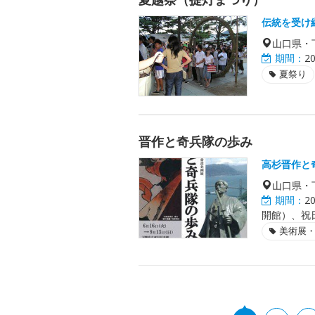
伝統を受け
山口県・
期間：
2
夏祭り
晋作と奇兵隊の歩み
高杉晋作と
山口県・
期間：
2
開館）、祝
美術展