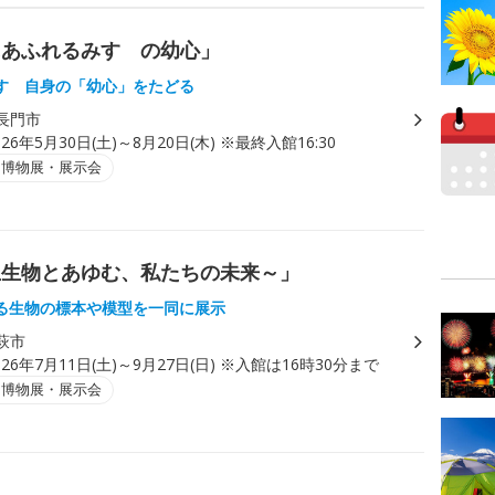
にあふれるみすゞの幼心」
すゞ自身の「幼心」をたどる
長門市
026年5月30日(土)～8月20日(木) ※最終入館16:30
・博物展・展示会
生生物とあゆむ、私たちの未来～」
る生物の標本や模型を一同に展示
萩市
026年7月11日(土)～9月27日(日) ※入館は16時30分まで
・博物展・展示会