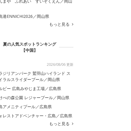
んまや ふれあい すいぞくえん／岡山
島港ENNICHI2026／岡山県
もっと見る
夏の人気スポットランキング
【中国】
2026/08/06 更新
ラジリアンパーク 鷲羽山ハイランド ス
イラルスライダープール／岡山県
ルビー 広島みやじま工場／広島県
けべの森公園 レジャープール／岡山県
島アメニティプール／広島県
ォレストアドベンチャー・広島／広島県
もっと見る