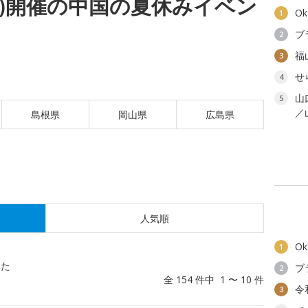
(木)開催の中国の夏休みイベン
O
1
ブ
2
福
3
せ
4
山
5
／
島根県
岡山県
広島県
人気順
O
1
した
ブ
2
全 154 件中 1 〜 10 件
令
3