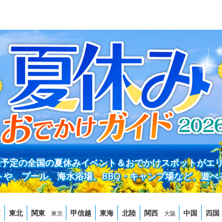
開催予定の全国の夏休みイベント＆おでかけスポットがエ
トや、プール、海水浴場、BBQ・キャンプ場など、遊べ
道
東北
関東
甲信越
東海
北陸
関西
中国
四国
東京
大阪