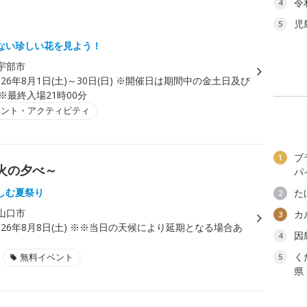
令
4
児
5
ない珍しい花を見よう！
宇部市
026年8月1日(土)～30日(日) ※開催日は期間中の金土日及び
 ※最終入場21時00分
ベント・アクティビティ
ブ
1
火の夕べ～
パ
しむ夏祭り
た
2
山口市
カ
3
026年8月8日(土) ※※当日の天候により延期となる場合あ
因
4
く
無料イベント
5
県