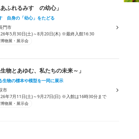
にあふれるみすゞの幼心」
すゞ自身の「幼心」をたどる
長門市
026年5月30日(土)～8月20日(木) ※最終入館16:30
・博物展・展示会
生生物とあゆむ、私たちの未来～」
る生物の標本や模型を一同に展示
萩市
026年7月11日(土)～9月27日(日) ※入館は16時30分まで
・博物展・展示会