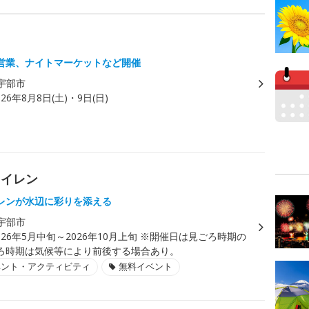
営業、ナイトマーケットなど開催
宇部市
026年8月8日(土)・9日(日)
スイレン
レンが水辺に彩りを添える
宇部市
026年5月中旬～2026年10月上旬 ※開催日は見ごろ時期の
ろ時期は気候等により前後する場合あり。
ベント・アクティビティ
無料イベント