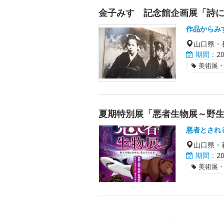
金子みすゞ記念館企画展「詩
作品からみ
山口県・
期間：
2
美術展
夏期特別展「悪者生物展～野
悪者とされ
山口県・
期間：
2
美術展