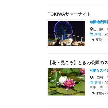
TOKIWAサマーナイト
遊園地夜間
山口県・
期間：
2
夏祭り
【花・見ごろ】ときわ公園の
可憐なスイ
山口県・
期間：
2
目安、見ご
体験イ