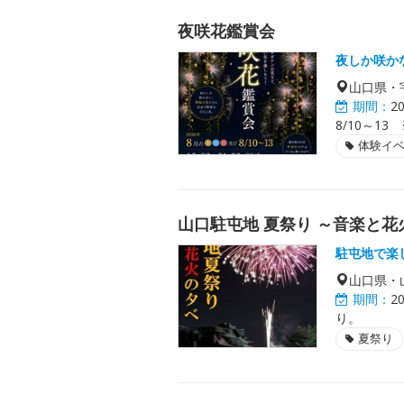
夜咲花鑑賞会
夜しか咲か
山口県・
期間：
2
8/10～13
体験イ
山口駐屯地 夏祭り ～音楽と花
駐屯地で楽
山口県・
期間：
2
り。
夏祭り