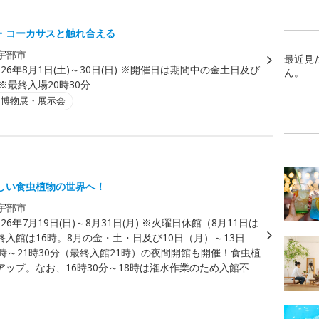
・コーカサスと触れ合える
宇部市
最近見
026年8月1日(土)～30日(日) ※開催日は期間中の金土日及び
ん。
 ※最終入場20時30分
・博物展・展示会
しい食虫植物の世界へ！
宇部市
026年7月19日(日)～8月31日(月) ※火曜日休館（8月11日は
終入館は16時。8月の金・土・日及び10日（月）～13日
時～21時30分（最終入館21時）の夜間開館も開催！食虫植
アップ。なお、16時30分～18時は潅水作業のため入館不