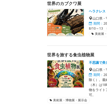
世界のカブクワ展
ヘラクレス
山口県・
期間：
2
8/10～13
美術展
世界を旅する食虫植物展
不思議で美
山口県・
期間：
2
除く）。最
（木）は18
物をライト
可。
美術展・博物展・展示会