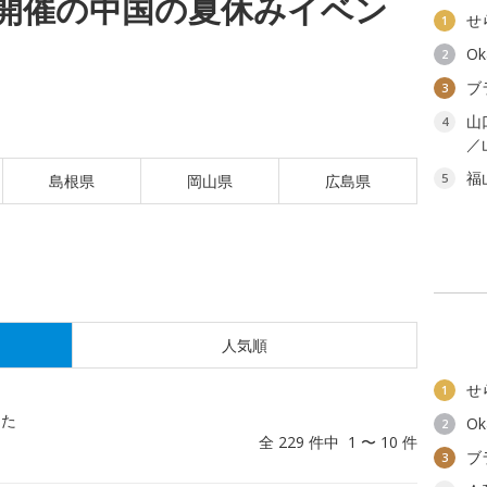
(土)開催の中国の夏休みイベン
せ
1
O
2
ブ
3
山
4
／
福
5
島根県
岡山県
広島県
人気順
せ
1
した
O
2
全 229 件中 1 〜 10 件
ブ
3