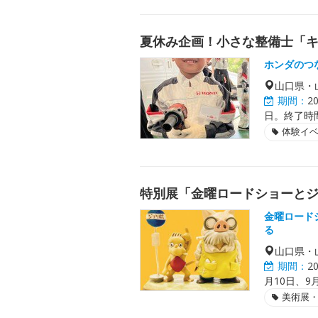
夏休み企画！小さな整備士「
ホンダのつ
山口県・
期間：
2
日。終了時
体験イ
特別展「金曜ロードショーとジ
金曜ロード
る
山口県・
期間：
2
月10日、9
美術展