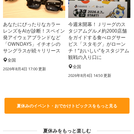
あなたにぴったりなカラー
今週末開幕！Ｊリーグのス
レンズをAIが診断！スペイン
タジアムグルメ約2000店舗
発アイウェアブランドなど
をガイドする食べログサー
「OWNDAYS」イチオシの
ビス「スタモグ」がローン
サングラスが続々リリース
チ！“おいしい”をスタジアム
観戦の入り口に
全国
全国
2026年8月4日 17:00
更新
2026年8月4日 14:50
更新
夏休みのイベント・おでかけトピックスをもっと見る
夏休みをもっと楽しむ