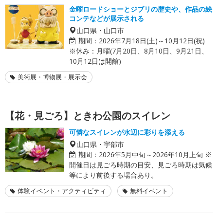
金曜ロードショーとジブリの歴史や、作品の絵
コンテなどが展示される
山口県・山口市
期間：
2026年7月18日(土)～10月12日(祝)
※休み：月曜(7月20日、8月10日、9月21日、
10月12日は開館)
美術展・博物展・展示会
【花・見ごろ】ときわ公園のスイレン
可憐なスイレンが水辺に彩りを添える
山口県・宇部市
期間：
2026年5月中旬～2026年10月上旬 ※
開催日は見ごろ時期の目安、見ごろ時期は気候
等により前後する場合あり。
体験イベント・アクティビティ
無料イベント