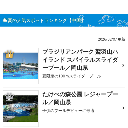
夏の人気スポットランキング【中国】
2026/08/07 更新
ブラジリアンパーク 鷲羽山ハ
1
イランド スパイラルスライダ
ープール／岡山県
夏限定の100ｍスライダープール
たけべの森公園 レジャープー
2
ル／岡山県
子供のプールデビューに最適