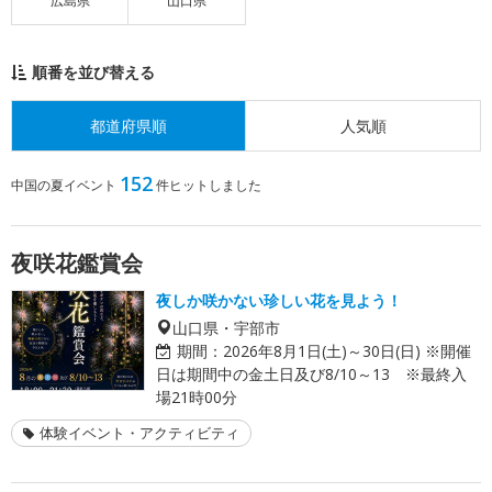
広島県
山口県
順番を並び替える
都道府県順
人気順
152
中国の夏イベント
件ヒットしました
夜咲花鑑賞会
夜しか咲かない珍しい花を見よう！
山口県・宇部市
期間：
2026年8月1日(土)～30日(日) ※開催
日は期間中の金土日及び8/10～13 ※最終入
場21時00分
体験イベント・アクティビティ