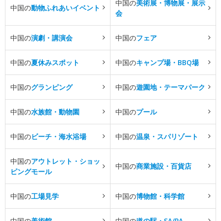
中国の
美術展・博物展・展示
中国の
動物ふれあいイベント
会
中国の
演劇・講演会
中国の
フェア
中国の
夏休みスポット
中国の
キャンプ場・BBQ場
中国の
グランピング
中国の
遊園地・テーマパーク
中国の
水族館・動物園
中国の
プール
中国の
ビーチ・海水浴場
中国の
温泉・スパリゾート
中国の
アウトレット・ショッ
中国の
商業施設・百貨店
ピングモール
中国の
工場見学
中国の
博物館・科学館
中国の
美術館
中国の
道の駅・SA/PA