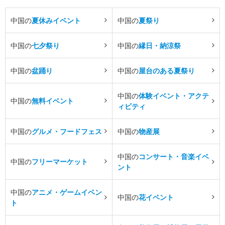
中国の
夏休みイベント
中国の
夏祭り
中国の
七夕祭り
中国の
縁日・納涼祭
中国の
盆踊り
中国の
屋台のある夏祭り
中国の
体験イベント・アクテ
中国の
無料イベント
ィビティ
中国の
グルメ・フードフェス
中国の
物産展
中国の
コンサート・音楽イベ
中国の
フリーマーケット
ント
中国の
アニメ・ゲームイベン
中国の
花イベント
ト