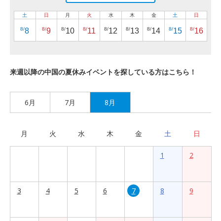
土
日
月
火
水
木
金
土
日
8/
8/
8/
8/
8/
8/
8/
8/
8/
8
9
10
11
12
13
14
15
16
来週以降の中国の夏休みイベントを探している方はこちら！
6月
7月
8月
月
火
水
木
金
土
日
1
2
3
4
5
6
7
8
9