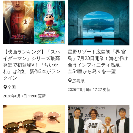
【映画ランキング】『スパ
星野リゾート広島初「界 宮
イダーマン』シリーズ最高
島」7月23日開業！海と溶け
発進で初登場V！『ちいか
合うインフィニティ温泉、
わ』は2位、新作3本がラン
全54室から島々を一望
クイン
広島県
全国
2026年8月6日 17:27
更新
2026年8月7日 11:00
更新