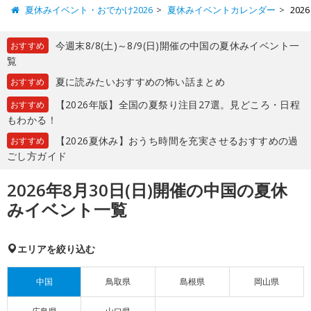
夏休みイベント・おでかけ2026
夏休みイベントカレンダー
20
今週末8/8(土)～8/9(日)開催の中国の夏休みイベント一
おすすめ
覧
夏に読みたいおすすめの怖い話まとめ
おすすめ
【2026年版】全国の夏祭り注目27選。見どころ・日程
おすすめ
もわかる！
【2026夏休み】おうち時間を充実させるおすすめの過
おすすめ
ごし方ガイド
2026年8月30日(日)開催の中国の夏休
みイベント一覧
エリアを絞り込む
中国
鳥取県
島根県
岡山県