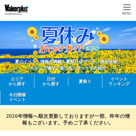
MENU
夏のイベント情報が満載！夏祭りやプール、海水浴場、
キャンプ場など遊べるスポットを大紹介
エリア
日付
イベント
夏祭り
から探す
から探す
ランキング
今日開催
イベント
2026年情報へ順次更新しておりますが一部、昨年の情
報もございます。予めご了承ください。