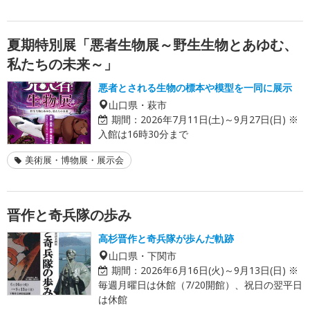
夏期特別展「悪者生物展～野生生物とあゆむ、
私たちの未来～」
悪者とされる生物の標本や模型を一同に展示
山口県・萩市
期間：
2026年7月11日(土)～9月27日(日) ※
入館は16時30分まで
美術展・博物展・展示会
晋作と奇兵隊の歩み
高杉晋作と奇兵隊が歩んだ軌跡
山口県・下関市
期間：
2026年6月16日(火)～9月13日(日) ※
毎週月曜日は休館（7/20開館）、祝日の翌平日
は休館