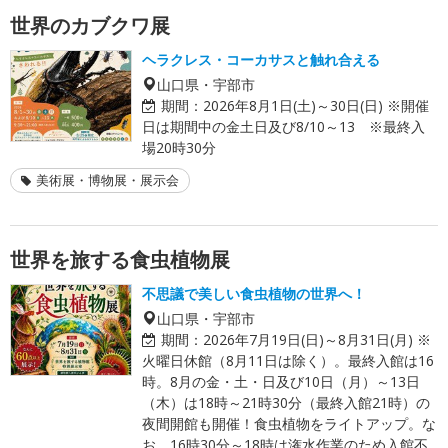
世界のカブクワ展
ヘラクレス・コーカサスと触れ合える
山口県・宇部市
期間：
2026年8月1日(土)～30日(日) ※開催
日は期間中の金土日及び8/10～13 ※最終入
場20時30分
美術展・博物展・展示会
世界を旅する食虫植物展
不思議で美しい食虫植物の世界へ！
山口県・宇部市
期間：
2026年7月19日(日)～8月31日(月) ※
火曜日休館（8月11日は除く）。最終入館は16
時。8月の金・土・日及び10日（月）～13日
（木）は18時～21時30分（最終入館21時）の
夜間開館も開催！食虫植物をライトアップ。な
お、16時30分～18時は潅水作業のため入館不