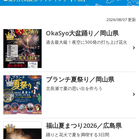
2026/08/07 更新
OkaSyo大盆踊り／岡山県
1
過去最大級！夜空に500発の打ち上げ花火
ブランチ夏祭り／岡山県
2
北長瀬で夏の思い出を作ろう
福山夏まつり2026／広島県
3
踊りと花火で夏を満喫する3日間