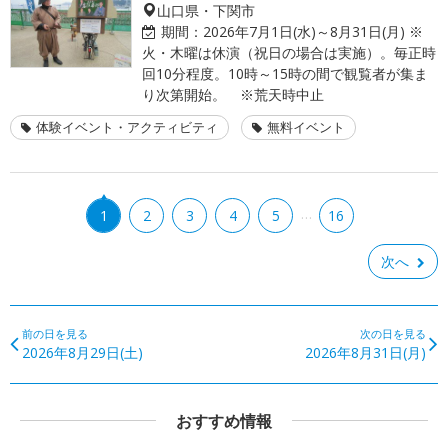
山口県・下関市
期間：
2026年7月1日(水)～8月31日(月) ※
火・木曜は休演（祝日の場合は実施）。毎正時
回10分程度。10時～15時の間で観覧者が集ま
り次第開始。 ※荒天時中止
体験イベント・アクティビティ
無料イベント
…
1
2
3
4
5
16
次へ
前の日を見る
次の日を見る
2026年8月29日(土)
2026年8月31日(月)
おすすめ情報