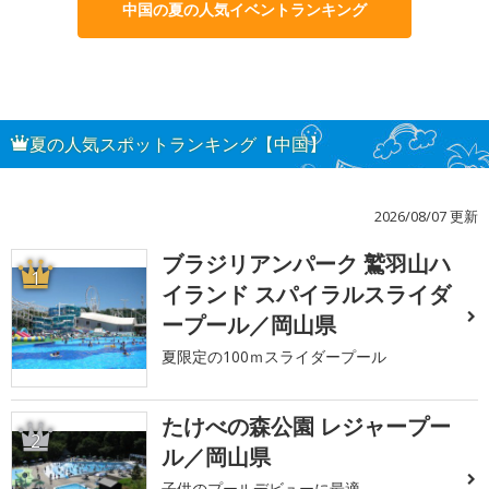
中国の夏の人気イベントランキング
夏の人気スポットランキング【中国】
2026/08/07 更新
ブラジリアンパーク 鷲羽山ハ
1
イランド スパイラルスライダ
ープール／岡山県
夏限定の100ｍスライダープール
たけべの森公園 レジャープー
2
ル／岡山県
子供のプールデビューに最適