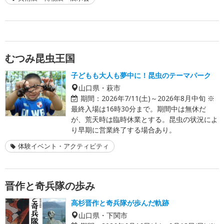
むつみ昆虫王国
子どもも大人も夢中に！昆虫のテーマパーク
山口県・萩市
期間：
2026年7/11(土)～2026年8月中旬 ※
最終入場は16時30分まで。期間中は無休だ
が、荒天時は臨時休業とする。昆虫の状況によ
り早期に営業終了する場合あり。
体験イベント・アクティビティ
晋作と奇兵隊の歩み
高杉晋作と奇兵隊が歩んだ軌跡
山口県・下関市