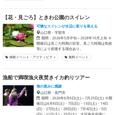
【花・見ごろ】ときわ公園のスイレン
可憐なスイレンが水辺に彩りを添える
山口県・宇部市
期間：
2026年5月中旬～2026年10月上旬 ※
開催日は見ごろ時期の目安、見ごろ時期は気候
等により前後する場合あり。
体験イベント・アクティビティ
無料イベント
漁船で満喫漁火夜焚きイカ釣りツアー
海の恵みに感謝
山口県・長門市
期間：
2026年6月6日(土)～7月25日(土) ※開
催日は6月6日(土)・7日(日)・13日(土)・14日
(日)・27日(土)・28日(日)・7月4日(土)・5日
(日)・11日(土)・25日(土)。大浜海水浴場に