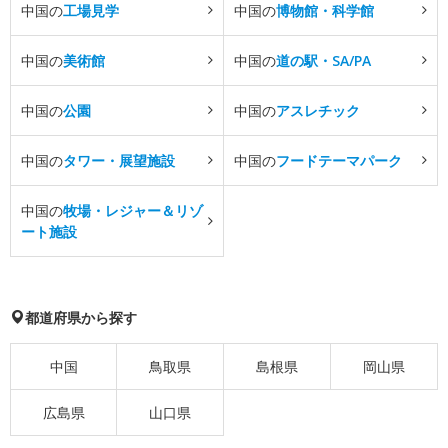
中国の
工場見学
中国の
博物館・科学館
中国の
美術館
中国の
道の駅・SA/PA
中国の
公園
中国の
アスレチック
中国の
タワー・展望施設
中国の
フードテーマパーク
中国の
牧場・レジャー＆リゾ
ート施設
都道府県から探す
中国
鳥取県
島根県
岡山県
広島県
山口県