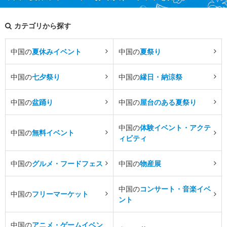
カテゴリから探す
中国の
夏休みイベント
中国の
夏祭り
中国の
七夕祭り
中国の
縁日・納涼祭
中国の
盆踊り
中国の
屋台のある夏祭り
中国の
体験イベント・アクテ
中国の
無料イベント
ィビティ
中国の
グルメ・フードフェス
中国の
物産展
中国の
コンサート・音楽イベ
中国の
フリーマーケット
ント
中国の
アニメ・ゲームイベン