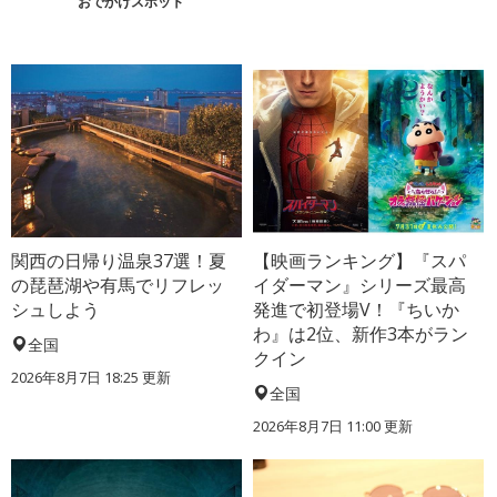
おでかけスポット
関西の日帰り温泉37選！夏
【映画ランキング】『スパ
の琵琶湖や有馬でリフレッ
イダーマン』シリーズ最高
シュしよう
発進で初登場V！『ちいか
わ』は2位、新作3本がラン
全国
クイン
2026年8月7日 18:25
更新
全国
2026年8月7日 11:00
更新