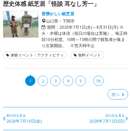
歴史体感 紙芝居「怪談 耳なし芳一」
昔懐かしい紙芝居
山口県・下関市
期間：
2026年7月1日(水)～8月31日(月) ※
火・木曜は休演（祝日の場合は実施）。毎正時
回10分程度。10時～15時の間で観覧者が集ま
り次第開始。 ※荒天時中止
体験イベント・アクティビティ
無料イベント
…
1
2
3
4
5
16
次へ
前の日を見る
次の日を見る
2026年7月10日(金)
2026年7月12日(日)