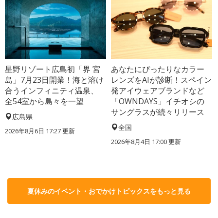
星野リゾート広島初「界 宮
あなたにぴったりなカラー
島」7月23日開業！海と溶け
レンズをAIが診断！スペイン
合うインフィニティ温泉、
発アイウェアブランドなど
全54室から島々を一望
「OWNDAYS」イチオシの
サングラスが続々リリース
広島県
全国
2026年8月6日 17:27
更新
2026年8月4日 17:00
更新
夏休みのイベント・おでかけトピックスをもっと見る