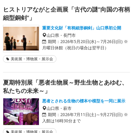
ヒストリアながと企画展「古代の謎”向国の有柄
細型銅剣”」
重要文化財「有柄細形銅剣」山口県初公開
山口県・長門市
期間：
2026年5月20日(水)～7月26日(日) ※
月曜日休館（祝日の場合は翌平日）
美術展・博物展・展示会
夏期特別展「悪者生物展～野生生物とあゆむ、
私たちの未来～」
悪者とされる生物の標本や模型を一同に展示
山口県・萩市
期間：
2026年7月11日(土)～9月27日(日) ※
入館は16時30分まで
美術展・博物展・展示会