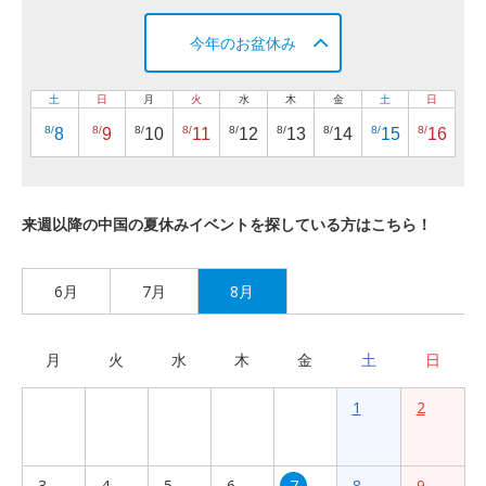
今年のお盆休み
土
日
月
火
水
木
金
土
日
8/
8/
8/
8/
8/
8/
8/
8/
8/
8
9
10
11
12
13
14
15
16
来週以降の中国の夏休みイベントを探している方はこちら！
6月
7月
8月
月
火
水
木
金
土
日
1
2
3
4
5
6
7
8
9