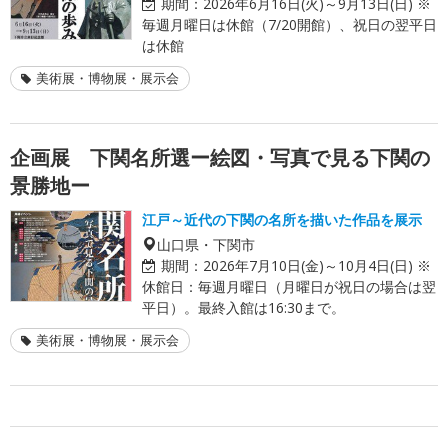
期間：
2026年6月16日(火)～9月13日(日) ※
毎週月曜日は休館（7/20開館）、祝日の翌平日
は休館
美術展・博物展・展示会
企画展 下関名所選ー絵図・写真で見る下関の
景勝地ー
江戸～近代の下関の名所を描いた作品を展示
山口県・下関市
期間：
2026年7月10日(金)～10月4日(日) ※
休館日：毎週月曜日（月曜日が祝日の場合は翌
平日）。最終入館は16:30まで。
美術展・博物展・展示会