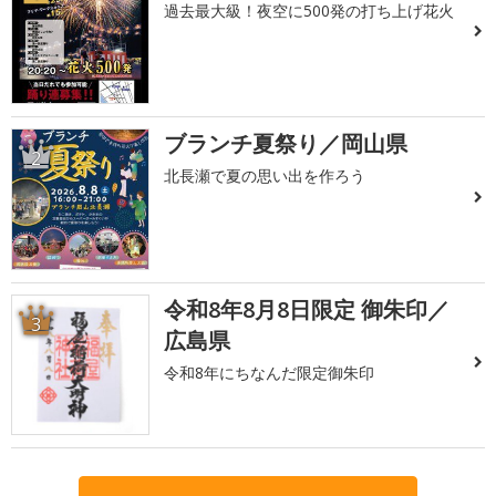
過去最大級！夜空に500発の打ち上げ花火
ブランチ夏祭り／岡山県
2
北長瀬で夏の思い出を作ろう
令和8年8月8日限定 御朱印／
3
広島県
令和8年にちなんだ限定御朱印