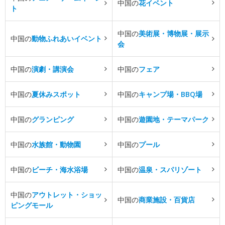
中国の
花イベント
ト
中国の
美術展・博物展・展示
中国の
動物ふれあいイベント
会
中国の
演劇・講演会
中国の
フェア
中国の
夏休みスポット
中国の
キャンプ場・BBQ場
中国の
グランピング
中国の
遊園地・テーマパーク
中国の
水族館・動物園
中国の
プール
中国の
ビーチ・海水浴場
中国の
温泉・スパリゾート
中国の
アウトレット・ショッ
中国の
商業施設・百貨店
ピングモール