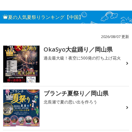
夏の人気夏祭りランキング【中国】
2026/08/07 更新
OkaSyo大盆踊り／岡山県
1
過去最大級！夜空に500発の打ち上げ花火
ブランチ夏祭り／岡山県
2
北長瀬で夏の思い出を作ろう