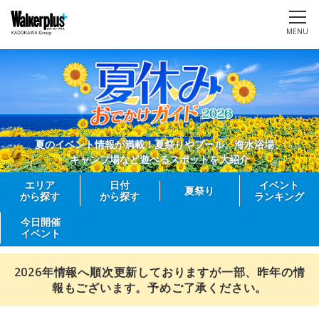
MENU
夏のイベント情報が満載！夏祭りやプール、海水浴場、
キャンプ場など遊べるスポットを大紹介
エリア
日付
イベント
夏祭り
から探す
から探す
ランキング
今日開催
イベント
2026年情報へ順次更新しておりますが一部、昨年の情
報もございます。予めご了承ください。