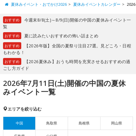
夏休みイベント・おでかけ2026
夏休みイベントカレンダー
20
今週末8/8(土)～8/9(日)開催の中国の夏休みイベント一
おすすめ
覧
夏に読みたいおすすめの怖い話まとめ
おすすめ
【2026年版】全国の夏祭り注目27選。見どころ・日程
おすすめ
もわかる！
【2026夏休み】おうち時間を充実させるおすすめの過
おすすめ
ごし方ガイド
2026年7月11日(土)開催の中国の夏休
みイベント一覧
エリアを絞り込む
中国
鳥取県
島根県
岡山県