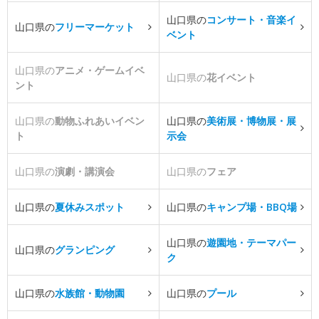
山口県の
コンサート・音楽イ
山口県の
フリーマーケット
ベント
山口県の
アニメ・ゲームイベ
山口県の
花イベント
ント
山口県の
動物ふれあいイベン
山口県の
美術展・博物展・展
ト
示会
山口県の
演劇・講演会
山口県の
フェア
山口県の
夏休みスポット
山口県の
キャンプ場・BBQ場
山口県の
遊園地・テーマパー
山口県の
グランピング
ク
山口県の
水族館・動物園
山口県の
プール