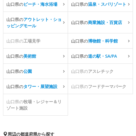
山口県の
ビーチ・海水浴場
山口県の
温泉・スパリゾート
山口県の
アウトレット・ショ
山口県の
商業施設・百貨店
ッピングモール
山口県の
工場見学
山口県の
博物館・科学館
山口県の
美術館
山口県の
道の駅・SA/PA
山口県の
公園
山口県の
アスレチック
山口県の
タワー・展望施設
山口県の
フードテーマパーク
山口県の
牧場・レジャー＆リ
ゾート施設
周辺の都道府県から探す