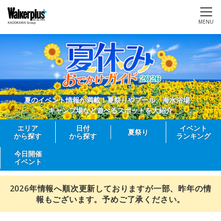
MENU
夏のイベント情報が満載！夏祭りやプール、海水浴場、
キャンプ場など遊べるスポットを大紹介
エリア
日付
イベント
夏祭り
から探す
から探す
ランキング
今日開催
イベント
2026年情報へ順次更新しておりますが一部、昨年の情
報もございます。予めご了承ください。