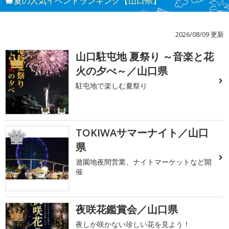
夏の人気イベントランキング【山口県】
2026/08/09 更新
山口駐屯地 夏祭り ～音楽と花
1
火の夕べ～／山口県
駐屯地で楽しむ夏祭り
TOKIWAサマーナイト／山口
2
県
遊園地夜間営業、ナイトマーケットなど開
催
夜咲花鑑賞会／山口県
3
夜しか咲かない珍しい花を見よう！