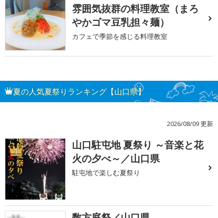
雰囲気抜群の料理教室（まろ
やかゴマ豆乳担々麺）
カフェで季節を感じる料理教室
夏の人気夏祭りランキング【山口県】
2026/08/09 更新
山口駐屯地 夏祭り ～音楽と花
1
火の夕べ～／山口県
駐屯地で楽しむ夏祭り
数方庭祭／山口県