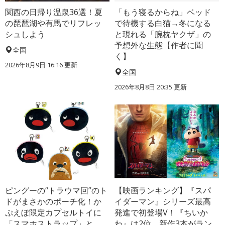
関西の日帰り温泉36選！夏
「もう寝るからね」ベッド
の琵琶湖や有馬でリフレッ
で待機する白猫→冬になる
シュしよう
と現れる「腕枕ヤクザ」の
予想外な生態【作者に聞
全国
く】
2026年8月9日 16:16
更新
全国
2026年8月8日 20:35
更新
ピングーの“トラウマ回”のト
【映画ランキング】『スパ
ドがまさかのポーチ化！か
イダーマン』シリーズ最高
ぷえぼ限定カプセルトイに
発進で初登場V！『ちいか
「スマホストラップ」と
わ』は2位、新作3本がラン