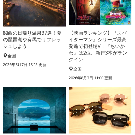
関西の日帰り温泉37選！夏
【映画ランキング】『スパ
の琵琶湖や有馬でリフレッ
イダーマン』シリーズ最高
シュしよう
発進で初登場V！『ちいか
わ』は2位、新作3本がラン
全国
クイン
2026年8月7日 18:25
更新
全国
2026年8月7日 11:00
更新