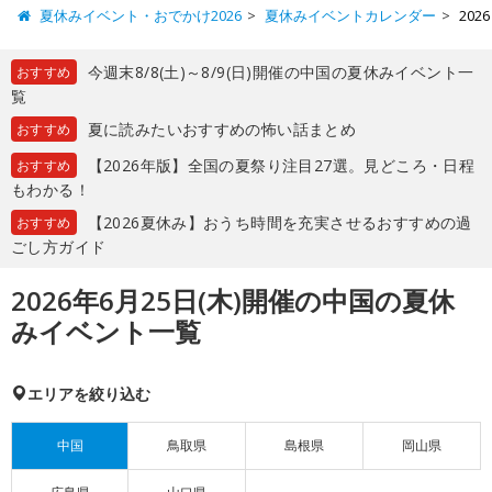
夏休みイベント・おでかけ2026
夏休みイベントカレンダー
20
今週末8/8(土)～8/9(日)開催の中国の夏休みイベント一
おすすめ
覧
夏に読みたいおすすめの怖い話まとめ
おすすめ
【2026年版】全国の夏祭り注目27選。見どころ・日程
おすすめ
もわかる！
【2026夏休み】おうち時間を充実させるおすすめの過
おすすめ
ごし方ガイド
2026年6月25日(木)開催の中国の夏休
みイベント一覧
エリアを絞り込む
中国
鳥取県
島根県
岡山県