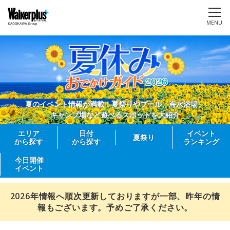
MENU
夏のイベント情報が満載！夏祭りやプール、海水浴場、
キャンプ場など遊べるスポットを大紹介
エリア
日付
イベント
夏祭り
から探す
から探す
ランキング
今日開催
イベント
2026年情報へ順次更新しておりますが一部、昨年の情
報もございます。予めご了承ください。