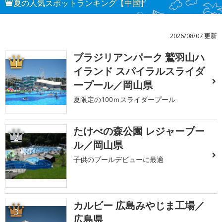
夏の人気スポットランキング【中国】
2026/08/07 更新
ブラジリアンパーク 鷲羽山ハ
1
イランド スパイラルスライダ
ープール／岡山県
夏限定の100ｍスライダープール
たけべの森公園 レジャープー
2
ル／岡山県
子供のプールデビューに最適
カルビー 広島みやじま工場／
3
広島県