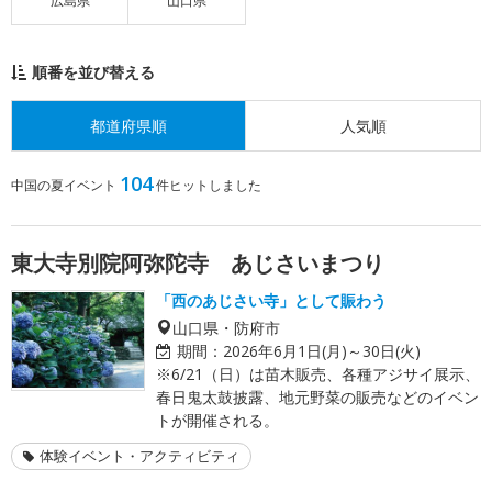
広島県
山口県
順番を並び替える
都道府県順
人気順
104
中国の夏イベント
件ヒットしました
東大寺別院阿弥陀寺 あじさいまつり
「西のあじさい寺」として賑わう
山口県・防府市
期間：
2026年6月1日(月)～30日(火)
※6/21（日）は苗木販売、各種アジサイ展示、
春日鬼太鼓披露、地元野菜の販売などのイベン
トが開催される。
体験イベント・アクティビティ