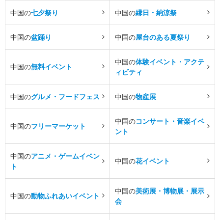
中国の
七夕祭り
中国の
縁日・納涼祭
中国の
盆踊り
中国の
屋台のある夏祭り
中国の
体験イベント・アクテ
中国の
無料イベント
ィビティ
中国の
グルメ・フードフェス
中国の
物産展
中国の
コンサート・音楽イベ
中国の
フリーマーケット
ント
中国の
アニメ・ゲームイベン
中国の
花イベント
ト
中国の
美術展・博物展・展示
中国の
動物ふれあいイベント
会