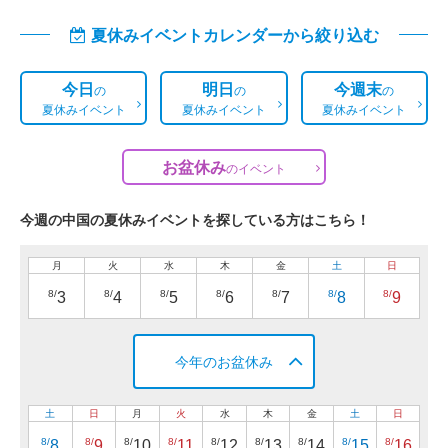
夏休みイベントカレンダーから絞り込む
今日
明日
今週末
の
の
の
夏休みイベント
夏休みイベント
夏休みイベント
お盆休み
の
イベント
今週の中国の夏休みイベントを探している方はこちら！
月
火
水
木
金
土
日
8/
8/
8/
8/
8/
8/
8/
3
4
5
6
7
8
9
今年のお盆休み
土
日
月
火
水
木
金
土
日
8/
8/
8/
8/
8/
8/
8/
8/
8/
8
9
10
11
12
13
14
15
16