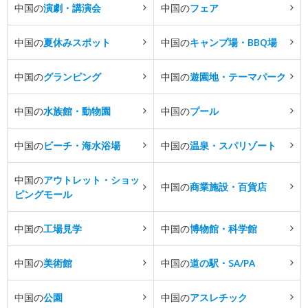
中国の
演劇・講演会
中国の
フェア
中国の
夏休みスポット
中国の
キャンプ場・BBQ場
中国の
グランピング
中国の
遊園地・テーマパーク
中国の
水族館・動物園
中国の
プール
中国の
ビーチ・海水浴場
中国の
温泉・スパリゾート
中国の
アウトレット・ショッ
中国の
商業施設・百貨店
ピングモール
中国の
工場見学
中国の
博物館・科学館
中国の
美術館
中国の
道の駅・SA/PA
中国の
公園
中国の
アスレチック