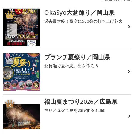
OkaSyo大盆踊り／岡山県
1
過去最大級！夜空に500発の打ち上げ花火
ブランチ夏祭り／岡山県
2
北長瀬で夏の思い出を作ろう
福山夏まつり2026／広島県
3
踊りと花火で夏を満喫する3日間