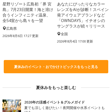
星野リゾート広島初「界 宮
あなたにぴったりなカラー
島」7月23日開業！海と溶け
レンズをAIが診断！スペイン
合うインフィニティ温泉、
発アイウェアブランドなど
全54室から島々を一望
「OWNDAYS」イチオシの
サングラスが続々リリース
広島県
全国
2026年8月6日 17:27
更新
2026年8月4日 17:00
更新
夏休みのイベント・おでかけトピックスをもっと見る
夏休みをもっと楽しむ
2026年の涼感イベント＆グルメガイド
夏でも涼しく遊びたい！夜間開催や水系イベントも