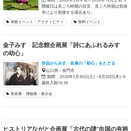
開催日は見ごろ時期の目安、見ごろ時期は気候
等により前後する場合あり。
体験イベント・アクティビティ
無料イベント
金子みすゞ記念館企画展「詩にあふれるみすゞ
の幼心」
作品からみすゞ自身の「幼心」をたどる
山口県・長門市
期間：
2026年5月30日(土)～8月20日(木) ※
最終入館16:30
美術展・博物展・展示会
ヒストリアながと企画展「古代の謎”向国の有柄