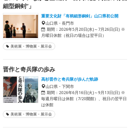
細型銅剣”」
重要文化財「有柄細形銅剣」山口県初公開
山口県・長門市
期間：
2026年5月20日(水)～7月26日(日) ※
月曜日休館（祝日の場合は翌平日）
美術展・博物展・展示会
晋作と奇兵隊の歩み
高杉晋作と奇兵隊が歩んだ軌跡
山口県・下関市
期間：
2026年6月16日(火)～9月13日(日) ※
毎週月曜日は休館（7/20開館）、祝日の翌平日
は休館
美術展・博物展・展示会