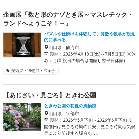
企画展「数と形のナゾとき展～マスレチック・
ランドへようこそ！～」
パズルや仕掛けを体験して、算数や数学が視覚
的に学べる
山口県・防府市
期間：
2026年4月18日(土)～7月5日(日) ※休
み：月曜(祝日の場合は開館し翌平日休館)
美術展・博物展・展示会
【あじさい・見ごろ】ときわ公園
ときわ公園の初夏の風物詩
山口県・宇部市
期間：
2026年5月下旬～2026年6月下旬 ※
開催日は見ごろ時期の目安、見ごろ時期は気候
等により前後する場合あり。