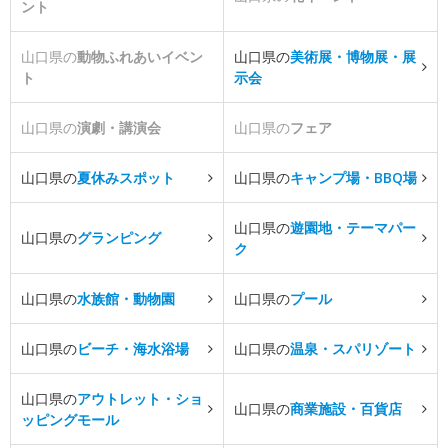
ント
山口県の
動物ふれあいイベン
山口県の
美術展・博物展・展
ト
示会
山口県の
演劇・講演会
山口県の
フェア
山口県の
夏休みスポット
山口県の
キャンプ場・BBQ場
山口県の
遊園地・テーマパー
山口県の
グランピング
ク
山口県の
水族館・動物園
山口県の
プール
山口県の
ビーチ・海水浴場
山口県の
温泉・スパリゾート
山口県の
アウトレット・ショ
山口県の
商業施設・百貨店
ッピングモール