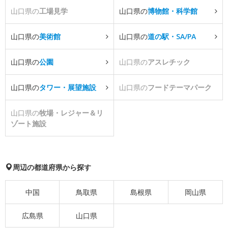
山口県の
工場見学
山口県の
博物館・科学館
山口県の
美術館
山口県の
道の駅・SA/PA
山口県の
公園
山口県の
アスレチック
山口県の
タワー・展望施設
山口県の
フードテーマパーク
山口県の
牧場・レジャー＆リ
ゾート施設
周辺の都道府県から探す
中国
鳥取県
島根県
岡山県
広島県
山口県