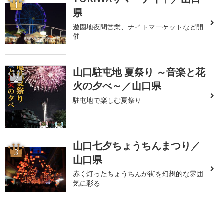
1
県
遊園地夜間営業、ナイトマーケットなど開
催
山口駐屯地 夏祭り ～音楽と花
2
火の夕べ～／山口県
駐屯地で楽しむ夏祭り
山口七夕ちょうちんまつり／
3
山口県
赤く灯ったちょうちんが街を幻想的な雰囲
気に彩る