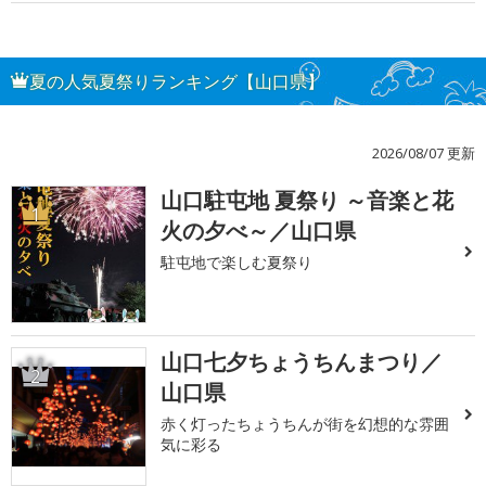
夏の人気夏祭りランキング【山口県】
2026/08/07 更新
山口駐屯地 夏祭り ～音楽と花
1
火の夕べ～／山口県
駐屯地で楽しむ夏祭り
山口七夕ちょうちんまつり／
2
山口県
赤く灯ったちょうちんが街を幻想的な雰囲
気に彩る