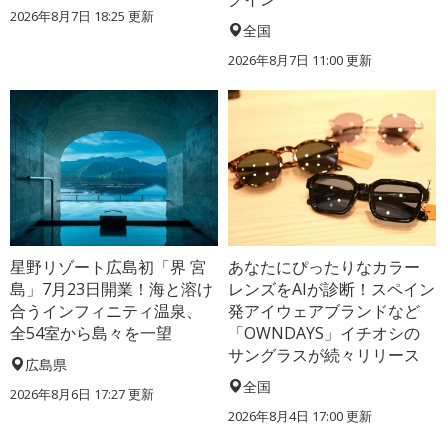
2026年8月7日 18:25
更新
全国
2026年8月7日 11:00
更新
星野リゾート広島初「界 宮
あなたにぴったりなカラー
島」7月23日開業！海と溶け
レンズをAIが診断！スペイン
合うインフィニティ温泉、
発アイウェアブランドなど
全54室から島々を一望
「OWNDAYS」イチオシの
サングラスが続々リリース
広島県
全国
2026年8月6日 17:27
更新
2026年8月4日 17:00
更新