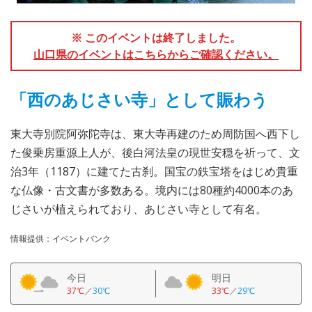
※ このイベントは終了しました。
山口県のイベントはこちらからご確認ください。
「西のあじさい寺」として賑わう
東大寺別院阿弥陀寺は、東大寺再建のため周防国へ西下し
た俊乗房重源上人が、後白河法皇の現世安穏を祈って、文
治3年（1187）に建てた古刹。国宝の鉄宝塔をはじめ貴重
な仏像・古文書が多数ある。境内には80種約4000本のあ
じさいが植えられており、あじさい寺として有名。
情報提供：イベントバンク
今日
明日
37℃
／
30℃
33℃
／
29℃