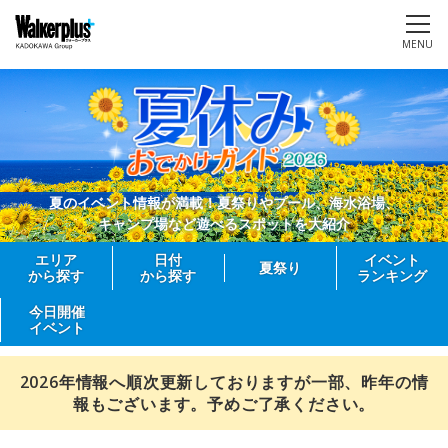
MENU
夏のイベント情報が満載！夏祭りやプール、海水浴場、
キャンプ場など遊べるスポットを大紹介
エリア
日付
イベント
夏祭り
から探す
から探す
ランキング
今日開催
イベント
2026年情報へ順次更新しておりますが一部、昨年の情
報もございます。予めご了承ください。