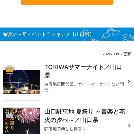
夏の人気イベントランキング【山口県】
2026/08/07 更新
TOKIWAサマーナイト／山口
1
県
遊園地夜間営業、ナイトマーケットなど開
催
山口駐屯地 夏祭り ～音楽と花
2
火の夕べ～／山口県
駐屯地で楽しむ夏祭り