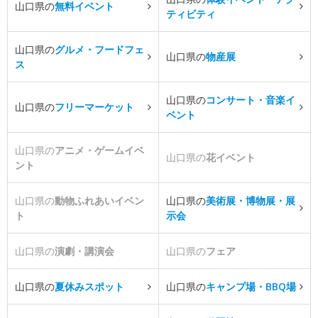
山口県の
無料イベント
ティビティ
山口県の
グルメ・フードフェ
山口県の
物産展
ス
山口県の
コンサート・音楽イ
山口県の
フリーマーケット
ベント
山口県の
アニメ・ゲームイベ
山口県の
花イベント
ント
山口県の
動物ふれあいイベン
山口県の
美術展・博物展・展
ト
示会
山口県の
演劇・講演会
山口県の
フェア
山口県の
夏休みスポット
山口県の
キャンプ場・BBQ場