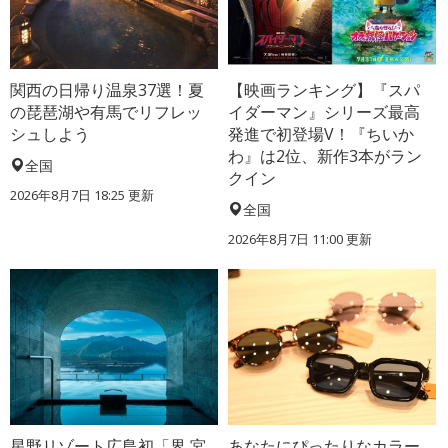
関西の日帰り温泉37選！夏
【映画ランキング】『スパ
の琵琶湖や有馬でリフレッ
イダーマン』シリーズ最高
シュしよう
発進で初登場V！『ちいか
わ』は2位、新作3本がラン
全国
クイン
2026年8月7日 18:25
更新
全国
2026年8月7日 11:00
更新
星野リゾート広島初「界 宮
あなたにぴったりなカラー