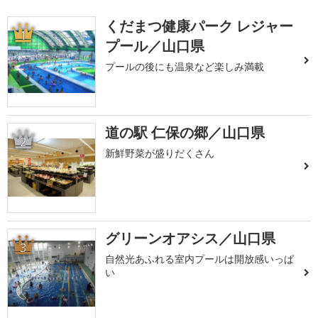
くだまつ健康パーク レジャー
1
プール／山口県
プールの後にも温泉など楽しみ満載
道の駅 仁保の郷／山口県
2
新鮮野菜が盛りだくさん
グリーンオアシス／山口県
3
自然光あふれる室内プールは開放感いっぱ
い