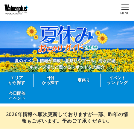
MENU
夏のイベント情報が満載！夏祭りやプール、海水浴場、
キャンプ場など遊べるスポットを大紹介
エリア
日付
イベント
夏祭り
から探す
から探す
ランキング
今日開催
イベント
2026年情報へ順次更新しておりますが一部、昨年の情
報もございます。予めご了承ください。