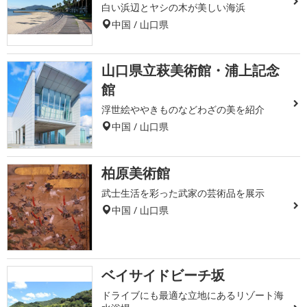
白い浜辺とヤシの木が美しい海浜
中国 / 山口県
山口県立萩美術館・浦上記念
館
浮世絵ややきものなどわざの美を紹介
中国 / 山口県
柏原美術館
武士生活を彩った武家の芸術品を展示
中国 / 山口県
ベイサイドビーチ坂
ドライブにも最適な立地にあるリゾート海