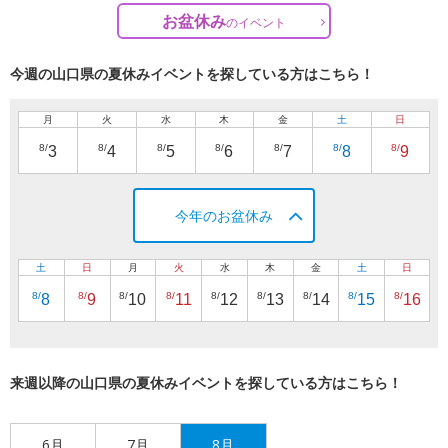
お盆休み
の
イベント
今週の山口県の夏休みイベントを探している方はこちら！
月
火
水
木
金
土
日
8/
8/
8/
8/
8/
8/
8/
3
4
5
6
7
8
9
今年のお盆休み
土
日
月
火
水
木
金
土
日
8/
8/
8/
8/
8/
8/
8/
8/
8/
8
9
10
11
12
13
14
15
16
来週以降の山口県の夏休みイベントを探している方はこちら！
6月
7月
8月