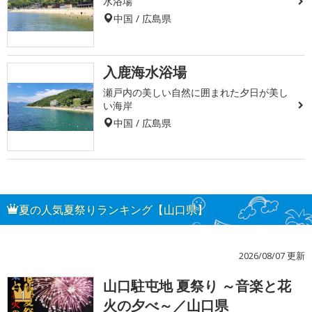
水浴場
中国 / 広島県
入鹿海水浴場
瀬戸内の美しい自然に囲まれた夕日が美し
い海岸
中国 / 広島県
夏の人気夏祭りランキング【山口県】
2026/08/07 更新
山口駐屯地 夏祭り ～音楽と花
1
火の夕べ～／山口県