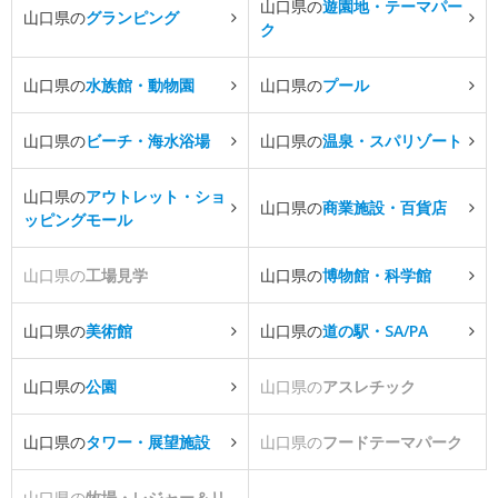
山口県の
遊園地・テーマパー
山口県の
グランピング
ク
山口県の
水族館・動物園
山口県の
プール
山口県の
ビーチ・海水浴場
山口県の
温泉・スパリゾート
山口県の
アウトレット・ショ
山口県の
商業施設・百貨店
ッピングモール
山口県の
工場見学
山口県の
博物館・科学館
山口県の
美術館
山口県の
道の駅・SA/PA
山口県の
公園
山口県の
アスレチック
山口県の
タワー・展望施設
山口県の
フードテーマパーク
山口県の
牧場・レジャー＆リ