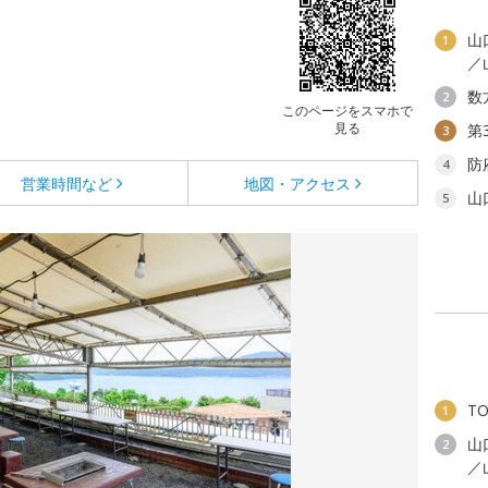
山
1
／
数
2
このページをスマホで
見る
第
3
防
4
営業時間など
地図・アクセス
山
5
T
1
山
2
／