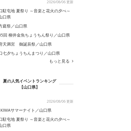
2026/08/06 更新
口駐屯地 夏祭り ～音楽と花火の夕べ～
山口県
方庭祭／山口県
35回 柳井金魚ちょうちん祭り／山口県
府天満宮 御誕辰祭／山口県
口七夕ちょうちんまつり／山口県
もっと見る
夏の人気イベントランキング
【山口県】
2026/08/06 更新
OKIWAサマーナイト／山口県
口駐屯地 夏祭り ～音楽と花火の夕べ～
山口県