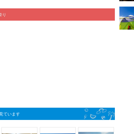
祭り
見ています