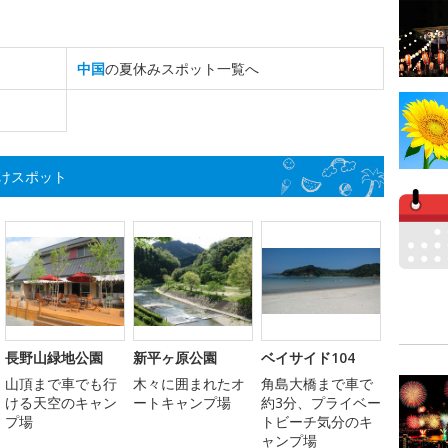
中国
の夏休みスポット一覧へ
けスポット
長野山緑地公園
新平ヶ原公園
ベイサイド104
山頂まで車でも行
木々に囲まれたオ
角島大橋まで車で
ける天空のキャン
ートキャンプ場
約3分、プライベー
プ場
トビーチ気分のキ
ャンプ場