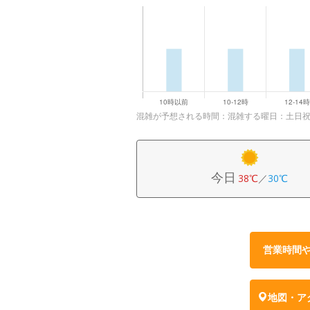
混雑が予想される時間：混雑する曜日：土日
今日
38℃
／
30℃
営業時間
地図・ア