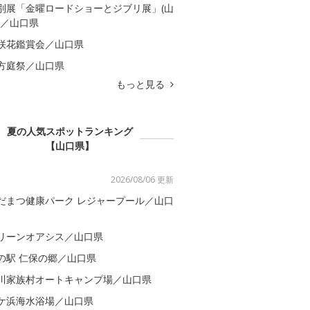
別展「金曜ロードショーとジブリ展」(山
)／山口県
咲花鑑賞会／山口県
方庭祭／山口県
もっと見る
夏の人気スポットランキング
【山口県】
2026/08/06 更新
だまつ健康パーク レジャープール／山口
リーンオアシス／山口県
の駅 仁保の郷／山口県
川家族村オートキャンプ場／山口県
ケ浜海水浴場／山口県