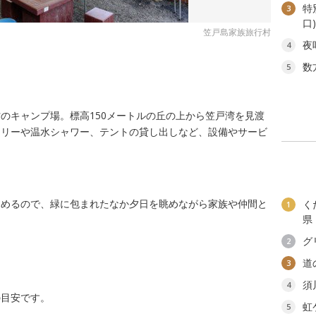
特
3
口
笠戸島家族旅行村
夜
4
る
数
5
のキャンプ場。標高150メートルの丘の上から笠戸湾を見渡
ドリーや温水シャワー、テントの貸し出しなど、設備やサービ
しめるので、緑に包まれたなか夕日を眺めながら家族や仲間と
く
1
県
グ
2
道
3
須
4
の目安です。
虹
5