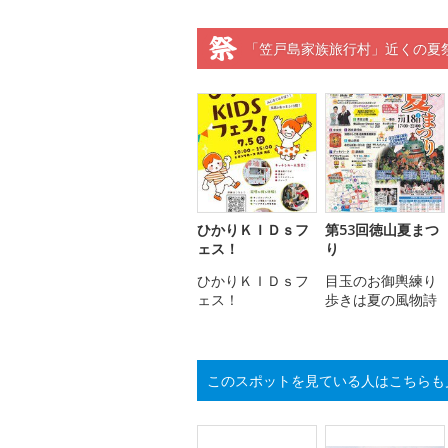
「笠戸島家族旅行村」近くの夏
ひかりＫＩＤｓフ
第53回徳山夏まつ
ェス！
り
ひかりＫＩＤｓフ
目玉のお御輿練り
ェス！
歩きは夏の風物詩
このスポットを見ている人はこちらも