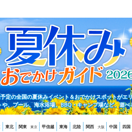
開催予定の全国の夏休みイベント＆おでかけスポットがエ
トや、プール、海水浴場、BBQ・キャンプ場など、遊べ
道
東北
関東
甲信越
東海
北陸
関西
中国
四国
東京
大阪