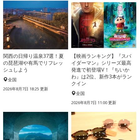
関西の日帰り温泉37選！夏
【映画ランキング】『スパ
の琵琶湖や有馬でリフレッ
イダーマン』シリーズ最高
シュしよう
発進で初登場V！『ちいか
わ』は2位、新作3本がラン
全国
クイン
2026年8月7日 18:25
更新
全国
2026年8月7日 11:00
更新