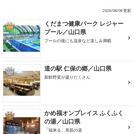
2026/08/08 更新
くだまつ健康パーク レジャー
1
プール／山口県
プールの後にも温泉など楽しみ満載
道の駅 仁保の郷／山口県
2
新鮮野菜が盛りだくさん
かめ福オンプレイス ふくふく
3
の湯／山口県
「福来る」美肌の湯