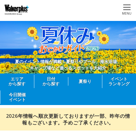
MENU
夏のイベント情報が満載！夏祭りやプール、海水浴場、
キャンプ場など遊べるスポットを大紹介
エリア
日付
イベント
夏祭り
から探す
から探す
ランキング
今日開催
イベント
2026年情報へ順次更新しておりますが一部、昨年の情
報もございます。予めご了承ください。