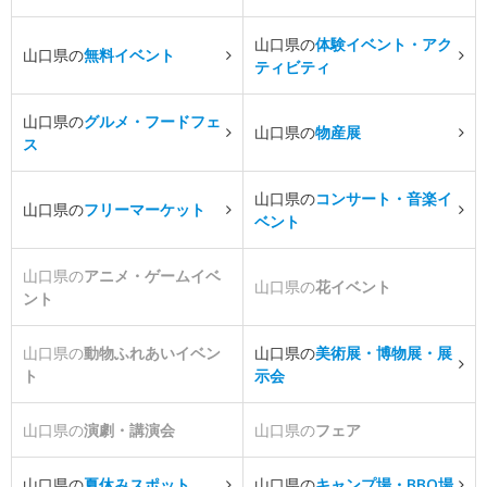
山口県の
体験イベント・アク
山口県の
無料イベント
ティビティ
山口県の
グルメ・フードフェ
山口県の
物産展
ス
山口県の
コンサート・音楽イ
山口県の
フリーマーケット
ベント
山口県の
アニメ・ゲームイベ
山口県の
花イベント
ント
山口県の
動物ふれあいイベン
山口県の
美術展・博物展・展
ト
示会
山口県の
演劇・講演会
山口県の
フェア
山口県の
夏休みスポット
山口県の
キャンプ場・BBQ場