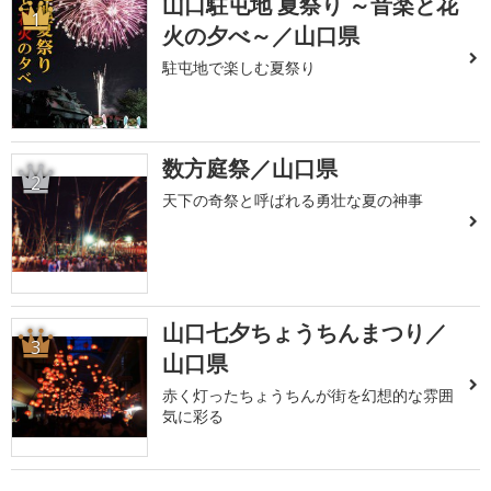
山口駐屯地 夏祭り ～音楽と花
1
火の夕べ～／山口県
駐屯地で楽しむ夏祭り
数方庭祭／山口県
2
天下の奇祭と呼ばれる勇壮な夏の神事
山口七夕ちょうちんまつり／
3
山口県
赤く灯ったちょうちんが街を幻想的な雰囲
気に彩る