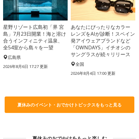
星野リゾート広島初「界 宮
あなたにぴったりなカラー
島」7月23日開業！海と溶け
レンズをAIが診断！スペイン
合うインフィニティ温泉、
発アイウェアブランドなど
全54室から島々を一望
「OWNDAYS」イチオシの
サングラスが続々リリース
広島県
全国
2026年8月6日 17:27
更新
2026年8月4日 17:00
更新
夏休みのイベント・おでかけトピックスをもっと見る
夏休みのおでかけをもっと楽しむ