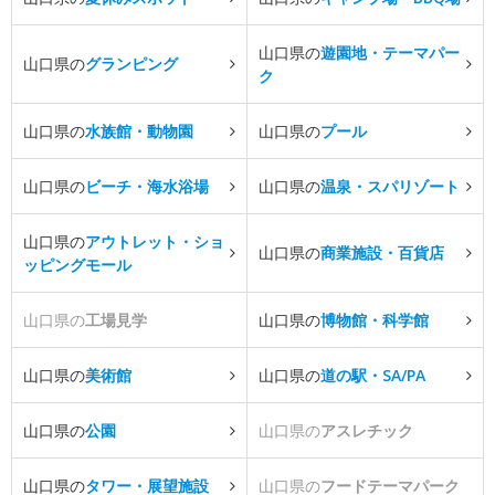
山口県の
遊園地・テーマパー
山口県の
グランピング
ク
山口県の
水族館・動物園
山口県の
プール
山口県の
ビーチ・海水浴場
山口県の
温泉・スパリゾート
山口県の
アウトレット・ショ
山口県の
商業施設・百貨店
ッピングモール
山口県の
工場見学
山口県の
博物館・科学館
山口県の
美術館
山口県の
道の駅・SA/PA
山口県の
公園
山口県の
アスレチック
山口県の
タワー・展望施設
山口県の
フードテーマパーク