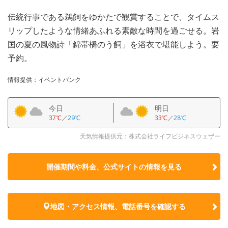
伝統行事である鵜飼をゆかたで観賞することで、タイムス
リップしたような情緒あふれる素敵な時間を過ごせる。岩
国の夏の風物詩「錦帯橋のう飼」を浴衣で堪能しよう。要
予約。
情報提供：イベントバンク
今日
明日
37℃
／
29℃
33℃
／
28℃
天気情報提供元：株式会社ライフビジネスウェザー
開催期間や料金、公式サイトの
情報を見る
地図・アクセス情報、電話番号を確認する