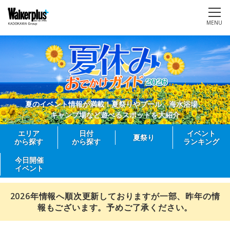
MENU
夏のイベント情報が満載！夏祭りやプール、海水浴場、
キャンプ場など遊べるスポットを大紹介
エリア
日付
イベント
夏祭り
から探す
から探す
ランキング
今日開催
イベント
2026年情報へ順次更新しておりますが一部、昨年の情
報もございます。予めご了承ください。