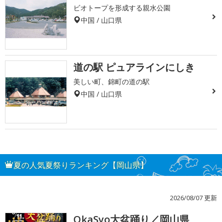
ビオトープを形成する親水公園
中国 / 山口県
道の駅 ピュアラインにしき
美しい町、錦町の道の駅
中国 / 山口県
夏の人気夏祭りランキング【岡山県】
2026/08/07 更新
OkaSyo大盆踊り／岡山県