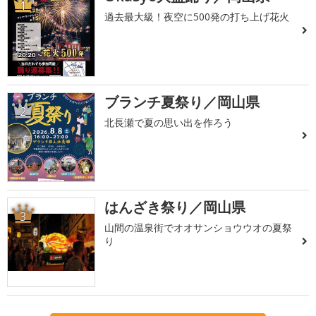
1
過去最大級！夜空に500発の打ち上げ花火
ブランチ夏祭り／岡山県
2
北長瀬で夏の思い出を作ろう
はんざき祭り／岡山県
3
山間の温泉街でオオサンショウウオの夏祭
り