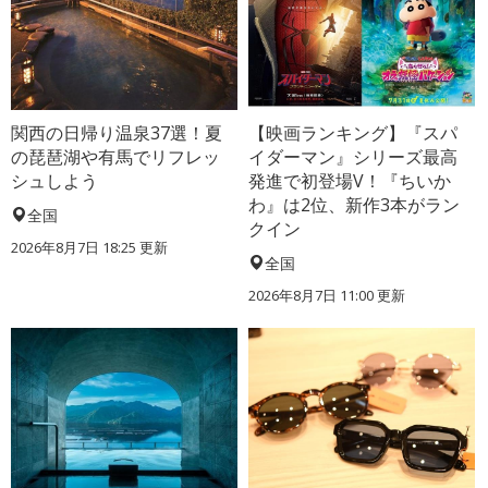
関西の日帰り温泉37選！夏
【映画ランキング】『スパ
の琵琶湖や有馬でリフレッ
イダーマン』シリーズ最高
シュしよう
発進で初登場V！『ちいか
わ』は2位、新作3本がラン
全国
クイン
2026年8月7日 18:25
更新
全国
2026年8月7日 11:00
更新