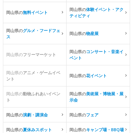
岡山県の
体験イベント・アク
岡山県の
無料イベント
ティビティ
岡山県の
グルメ・フードフェ
岡山県の
物産展
ス
岡山県の
コンサート・音楽イ
岡山県の
フリーマーケット
ベント
岡山県の
アニメ・ゲームイベ
岡山県の
花イベント
ント
岡山県の
動物ふれあいイベン
岡山県の
美術展・博物展・展
ト
示会
岡山県の
演劇・講演会
岡山県の
フェア
岡山県の
夏休みスポット
岡山県の
キャンプ場・BBQ場