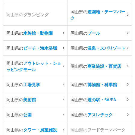
岡山県の
遊園地・テーマパー
岡山県の
グランピング
ク
岡山県の
水族館・動物園
岡山県の
プール
岡山県の
ビーチ・海水浴場
岡山県の
温泉・スパリゾート
岡山県の
アウトレット・ショ
岡山県の
商業施設・百貨店
ッピングモール
岡山県の
工場見学
岡山県の
博物館・科学館
岡山県の
美術館
岡山県の
道の駅・SA/PA
岡山県の
公園
岡山県の
アスレチック
岡山県の
タワー・展望施設
岡山県の
フードテーマパーク