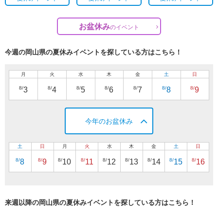
お盆休み
の
イベント
今週の岡山県の夏休みイベントを探している方はこちら！
月
火
水
木
金
土
日
8/
8/
8/
8/
8/
8/
8/
3
4
5
6
7
8
9
今年のお盆休み
土
日
月
火
水
木
金
土
日
8/
8/
8/
8/
8/
8/
8/
8/
8/
8
9
10
11
12
13
14
15
16
来週以降の岡山県の夏休みイベントを探している方はこちら！