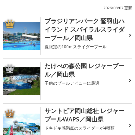
2026/08/07 更新
ブラジリアンパーク 鷲羽山ハ
1
イランド スパイラルスライダ
ープール／岡山県
夏限定の100ｍスライダープール
たけべの森公園 レジャープー
2
ル／岡山県
子供のプールデビューに最適
サントピア岡山総社 レジャー
3
プールWAPS／岡山県
ドキドキ感満点のスライダーが4種類