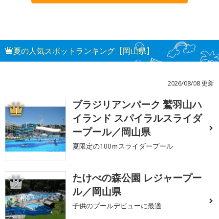
夏の人気スポットランキング【岡山県】
2026/08/08 更新
ブラジリアンパーク 鷲羽山ハ
1
イランド スパイラルスライダ
ープール／岡山県
夏限定の100ｍスライダープール
たけべの森公園 レジャープー
2
ル／岡山県
子供のプールデビューに最適