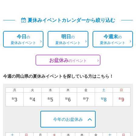
夏休みイベントカレンダーから絞り込む
今日
明日
今週末
の
の
の
夏休みイベント
夏休みイベント
夏休みイベント
お盆休み
の
イベント
今週の岡山県の夏休みイベントを探している方はこちら！
月
火
水
木
金
土
日
8/
8/
8/
8/
8/
8/
8/
3
4
5
6
7
8
9
今年のお盆休み
土
日
月
火
水
木
金
土
日