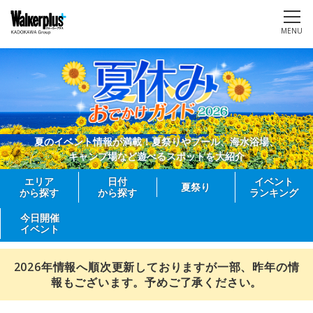
MENU
夏のイベント情報が満載！夏祭りやプール、海水浴場、
キャンプ場など遊べるスポットを大紹介
エリア
日付
イベント
夏祭り
から探す
から探す
ランキング
今日開催
イベント
2026年情報へ順次更新しておりますが一部、昨年の情
報もございます。予めご了承ください。