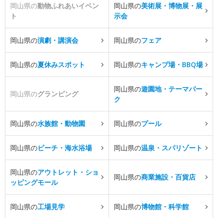
岡山県の
動物ふれあいイベン
岡山県の
美術展・博物展・展
ト
示会
岡山県の
演劇・講演会
岡山県の
フェア
岡山県の
夏休みスポット
岡山県の
キャンプ場・BBQ場
岡山県の
遊園地・テーマパー
岡山県の
グランピング
ク
岡山県の
水族館・動物園
岡山県の
プール
岡山県の
ビーチ・海水浴場
岡山県の
温泉・スパリゾート
岡山県の
アウトレット・ショ
岡山県の
商業施設・百貨店
ッピングモール
岡山県の
工場見学
岡山県の
博物館・科学館