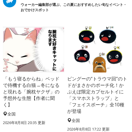
ウォーカー編集部が選ぶ、この夏におすすめしたい旬なイベント・
おでかけスポット
「もう寝るからね」ベッド
ピングーの“トラウマ回”のト
で待機する白猫→冬になる
ドがまさかのポーチ化！か
と現れる「腕枕ヤクザ」の
ぷえぼ限定カプセルトイに
予想外な生態【作者に聞
「スマホストラップ」と
く】
「フェイスポーチ」全10種
が登場
全国
全国
2026年8月8日 20:35
更新
2026年8月8日 17:22
更新