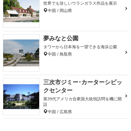
世界でも珍しいウランガラス作品を展示
中国 / 岡山県
夢みなと公園
タワーから日本海を一望できる海浜公園
中国 / 鳥取県
三次市ジミー･カーターシビッ
クセンター
第39代アメリカ合衆国大統領訪問を機に開
設
中国 / 広島県