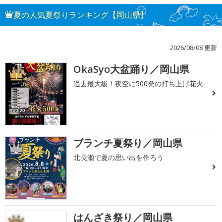
夏の人気夏祭りランキング【岡山県】
2026/08/08 更新
OkaSyo大盆踊り／岡山県
1
過去最大級！夜空に500発の打ち上げ花火
ブランチ夏祭り／岡山県
2
北長瀬で夏の思い出を作ろう
はんざき祭り／岡山県