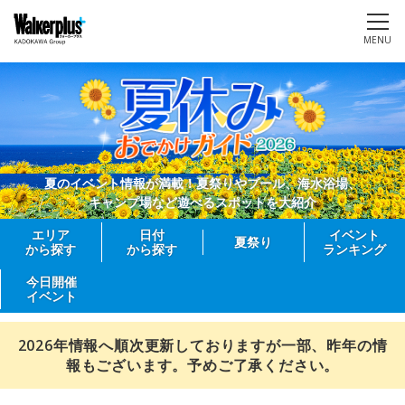
MENU
夏のイベント情報が満載！夏祭りやプール、海水浴場、
キャンプ場など遊べるスポットを大紹介
エリア
日付
イベント
夏祭り
から探す
から探す
ランキング
今日開催
イベント
2026年情報へ順次更新しておりますが一部、昨年の情
報もございます。予めご了承ください。