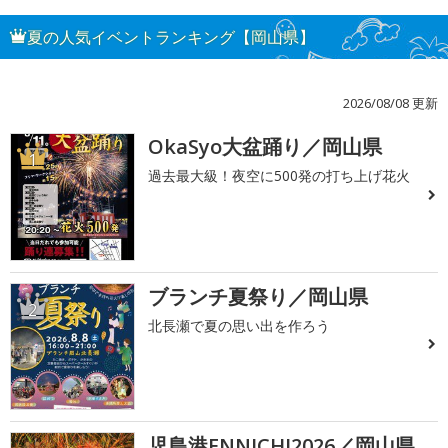
夏の人気イベントランキング【岡山県】
2026/08/08 更新
OkaSyo大盆踊り／岡山県
1
過去最大級！夜空に500発の打ち上げ花火
ブランチ夏祭り／岡山県
2
北長瀬で夏の思い出を作ろう
児島港ENNICHI2026／岡山県