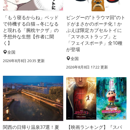
「もう寝るからね」ベッド
ピングーの“トラウマ回”のト
で待機する白猫→冬になる
ドがまさかのポーチ化！か
と現れる「腕枕ヤクザ」の
ぷえぼ限定カプセルトイに
予想外な生態【作者に聞
「スマホストラップ」と
く】
「フェイスポーチ」全10種
が登場
全国
全国
2026年8月8日 20:35
更新
2026年8月8日 17:22
更新
関西の日帰り温泉37選！夏
【映画ランキング】『スパ