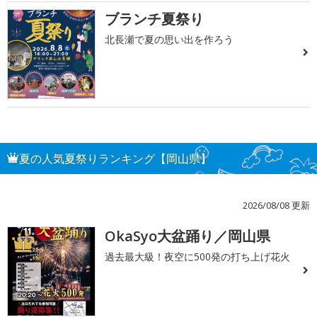
ブランチ夏祭り
北長瀬で夏の思い出を作ろう
夏の人気夏祭りランキング【岡山県】
2026/08/08 更新
OkaSyo大盆踊り／岡山県
1
過去最大級！夜空に500発の打ち上げ花火