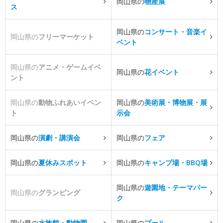
岡山県の
物産展
ス
岡山県の
コンサート・音楽イ
岡山県の
フリーマーケット
ベント
岡山県の
アニメ・ゲームイベ
岡山県の
花イベント
ント
岡山県の
動物ふれあいイベン
岡山県の
美術展・博物展・展
ト
示会
岡山県の
演劇・講演会
岡山県の
フェア
岡山県の
夏休みスポット
岡山県の
キャンプ場・BBQ場
岡山県の
遊園地・テーマパー
岡山県の
グランピング
ク
岡山県の
水族館・動物園
岡山県の
プール