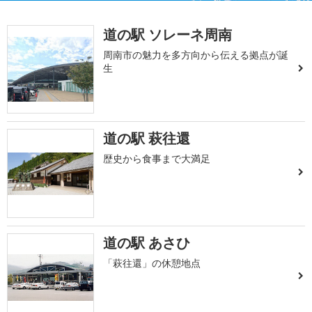
道の駅 ソレーネ周南
周南市の魅力を多方向から伝える拠点が誕
生
道の駅 萩往還
歴史から食事まで大満足
道の駅 あさひ
「萩往還」の休憩地点