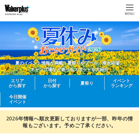
MENU
夏のイベント情報が満載！夏祭りやプール、海水浴場、
キャンプ場など遊べるスポットを大紹介
エリア
日付
イベント
夏祭り
から探す
から探す
ランキング
今日開催
イベント
2026年情報へ順次更新しておりますが一部、昨年の情
報もございます。予めご了承ください。