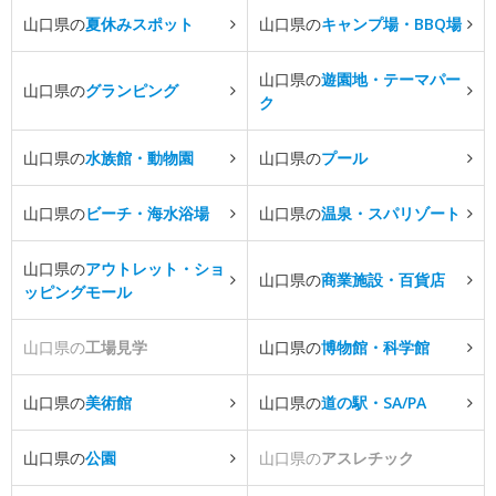
山口県の
夏休みスポット
山口県の
キャンプ場・BBQ場
山口県の
遊園地・テーマパー
山口県の
グランピング
ク
山口県の
水族館・動物園
山口県の
プール
山口県の
ビーチ・海水浴場
山口県の
温泉・スパリゾート
山口県の
アウトレット・ショ
山口県の
商業施設・百貨店
ッピングモール
山口県の
工場見学
山口県の
博物館・科学館
山口県の
美術館
山口県の
道の駅・SA/PA
山口県の
公園
山口県の
アスレチック