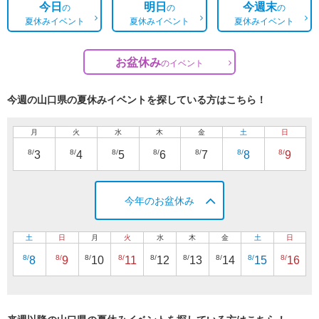
今日
明日
今週末
の
の
の
夏休みイベント
夏休みイベント
夏休みイベント
お盆休み
の
イベント
今週の山口県の夏休みイベントを探している方はこちら！
月
火
水
木
金
土
日
8/
8/
8/
8/
8/
8/
8/
3
4
5
6
7
8
9
今年のお盆休み
土
日
月
火
水
木
金
土
日
8/
8/
8/
8/
8/
8/
8/
8/
8/
8
9
10
11
12
13
14
15
16