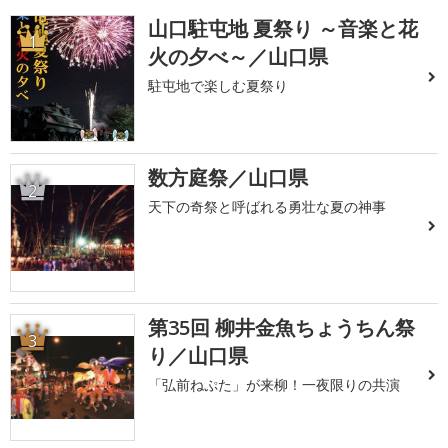
山口駐屯地 夏祭り ～音楽と花
1
火の夕べ～／山口県
駐屯地で楽しむ夏祭り
数方庭祭／山口県
2
天下の奇祭と呼ばれる勇壮な夏の神事
第35回 柳井金魚ちょうちん祭
3
り／山口県
「弘前ねぷた」が来柳！一夜限りの共演