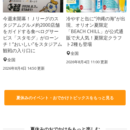
今週末開幕！Ｊリーグのス
冷やすと缶に“沖縄の海”が出
タジアムグルメ約2000店舗
現、オリオン夏限定
をガイドする食べログサー
「BEACH CHILL」が公式通
ビス「スタモグ」がローン
販で大人気！夏限定クラフ
チ！“おいしい”をスタジアム
ト2種も登場
観戦の入り口に
全国
全国
2026年8月4日 11:00
更新
2026年8月4日 14:50
更新
夏休みのイベント・おでかけトピックスをもっと見る
夏休みのおでかけをもっと楽しむ