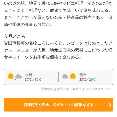
いの道の駅。地元で獲れる鮎やジビエ料理、清き水の活き
るこんにゃく料理など、健康で美味しい食事を味わえる。
また、ここでしか買えない名産・特産品の販売もあり、研
修や団体の食事も可能だ。
見どころ
岩国市錦町の名物こんにゃくと、ジビエをはじめとしたフ
ァストメニューが人気。地元山口県の素材にこだわった軽
食やスイーツをお手頃な価格で楽しめる。
今日
明日
37℃
／
30℃
33℃
／
29℃
天気情報提供元：株式会社ライフビジネスウェザー
営業時間や料金、公式サイトの
情報を見る