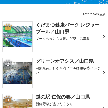
2026/08/06 更新
くだまつ健康パーク レジャー
1
プール／山口県
プールの後にも温泉など楽しみ満載
グリーンオアシス／山口県
2
自然光あふれる室内プールは開放感いっぱ
い
道の駅 仁保の郷／山口県
3
新鮮野菜が盛りだくさん