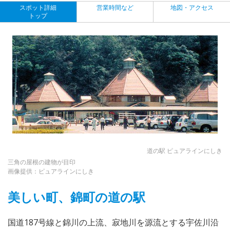
スポット詳細
営業時間など
地図・アクセス
トップ
道の駅 ピュアラインにしき
三角の屋根の建物が目印
画像提供：ピュアラインにしき
美しい町、錦町の道の駅
国道187号線と錦川の上流、寂地川を源流とする宇佐川沿