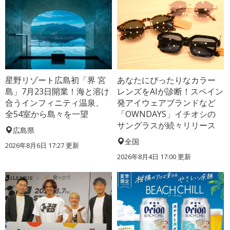
星野リゾート広島初「界 宮
あなたにぴったりなカラー
島」7月23日開業！海と溶け
レンズをAIが診断！スペイン
合うインフィニティ温泉、
発アイウェアブランドなど
全54室から島々を一望
「OWNDAYS」イチオシの
サングラスが続々リリース
広島県
全国
2026年8月6日 17:27
更新
2026年8月4日 17:00
更新