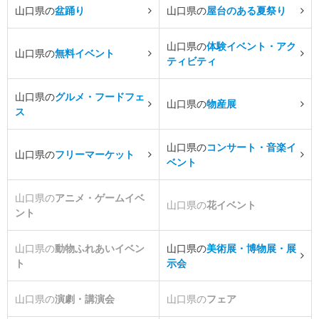
山口県の
盆踊り
山口県の
屋台のある夏祭り
山口県の
体験イベント・アク
山口県の
無料イベント
ティビティ
山口県の
グルメ・フードフェ
山口県の
物産展
ス
山口県の
コンサート・音楽イ
山口県の
フリーマーケット
ベント
山口県の
アニメ・ゲームイベ
山口県の
花イベント
ント
山口県の
動物ふれあいイベン
山口県の
美術展・博物展・展
ト
示会
山口県の
演劇・講演会
山口県の
フェア