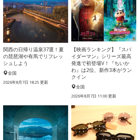
関西の日帰り温泉37選！夏
【映画ランキング】『スパ
の琵琶湖や有馬でリフレッ
イダーマン』シリーズ最高
シュしよう
発進で初登場V！『ちいか
わ』は2位、新作3本がラン
全国
クイン
2026年8月7日 18:25
更新
全国
2026年8月7日 11:00
更新