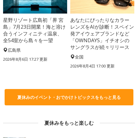
星野リゾート広島初「界 宮
あなたにぴったりなカラー
島」7月23日開業！海と溶け
レンズをAIが診断！スペイン
合うインフィニティ温泉、
発アイウェアブランドなど
全54室から島々を一望
「OWNDAYS」イチオシの
サングラスが続々リリース
広島県
全国
2026年8月6日 17:27
更新
2026年8月4日 17:00
更新
夏休みのイベント・おでかけトピックスをもっと見る
夏休みをもっと楽しむ