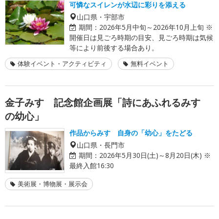
可憐なスイレンが水辺に彩りを添える
山口県・宇部市
期間：
2026年5月中旬～2026年10月上旬 ※
開催日は見ごろ時期の目安、見ごろ時期は気候
等により前後する場合あり。
体験イベント・アクティビティ
無料イベント
金子みすゞ記念館企画展「詩にあふれるみすゞ
の幼心」
作品からみすゞ自身の「幼心」をたどる
山口県・長門市
期間：
2026年5月30日(土)～8月20日(木) ※
最終入館16:30
美術展・博物展・展示会