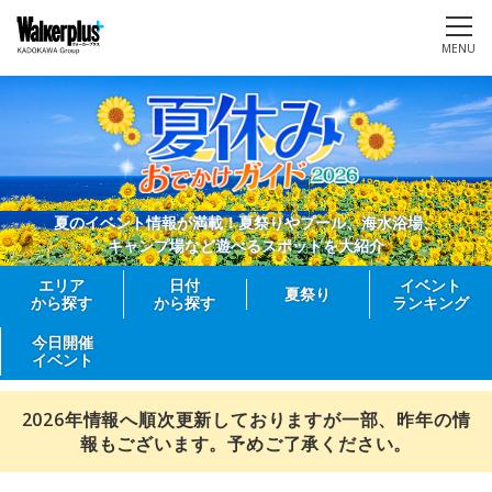
MENU
夏のイベント情報が満載！夏祭りやプール、海水浴場、
キャンプ場など遊べるスポットを大紹介
エリア
日付
イベント
夏祭り
から探す
から探す
ランキング
今日開催
イベント
2026年情報へ順次更新しておりますが一部、昨年の情
報もございます。予めご了承ください。