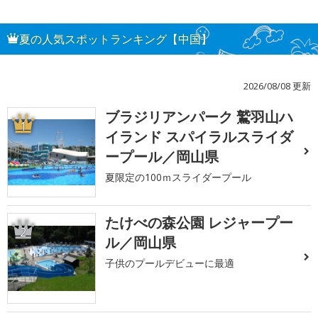
夏の人気スポットランキング【中国】
2026/08/08 更新
ブラジリアンパーク 鷲羽山ハ
1
イランド スパイラルスライダ
ープール／岡山県
夏限定の100ｍスライダープール
たけべの森公園 レジャープー
2
ル／岡山県
子供のプールデビューに最適