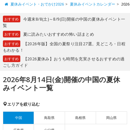
夏休みイベント・おでかけ2026
夏休みイベントカレンダー
20
今週末8/8(土)～8/9(日)開催の中国の夏休みイベント一
おすすめ
覧
夏に読みたいおすすめの怖い話まとめ
おすすめ
【2026年版】全国の夏祭り注目27選。見どころ・日程
おすすめ
もわかる！
【2026夏休み】おうち時間を充実させるおすすめの過
おすすめ
ごし方ガイド
2026年8月14日(金)開催の中国の夏休
みイベント一覧
エリアを絞り込む
中国
鳥取県
島根県
岡山県