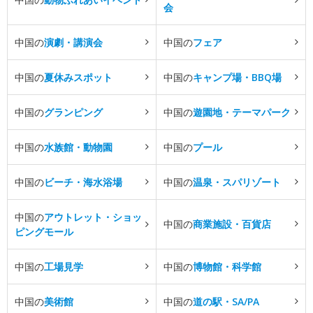
会
中国の
演劇・講演会
中国の
フェア
中国の
夏休みスポット
中国の
キャンプ場・BBQ場
中国の
グランピング
中国の
遊園地・テーマパーク
中国の
水族館・動物園
中国の
プール
中国の
ビーチ・海水浴場
中国の
温泉・スパリゾート
中国の
アウトレット・ショッ
中国の
商業施設・百貨店
ピングモール
中国の
工場見学
中国の
博物館・科学館
中国の
美術館
中国の
道の駅・SA/PA