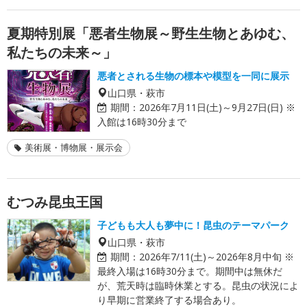
夏期特別展「悪者生物展～野生生物とあゆむ、
私たちの未来～」
悪者とされる生物の標本や模型を一同に展示
山口県・萩市
期間：
2026年7月11日(土)～9月27日(日) ※
入館は16時30分まで
美術展・博物展・展示会
むつみ昆虫王国
子どもも大人も夢中に！昆虫のテーマパーク
山口県・萩市
期間：
2026年7/11(土)～2026年8月中旬 ※
最終入場は16時30分まで。期間中は無休だ
が、荒天時は臨時休業とする。昆虫の状況によ
り早期に営業終了する場合あり。