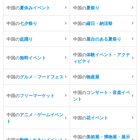
中国の
夏休みイベント
中国の
夏祭り
中国の
七夕祭り
中国の
縁日・納涼祭
中国の
盆踊り
中国の
屋台のある夏祭り
中国の
体験イベント・アクテ
中国の
無料イベント
ィビティ
中国の
グルメ・フードフェス
中国の
物産展
中国の
コンサート・音楽イベ
中国の
フリーマーケット
ント
中国の
アニメ・ゲームイベン
中国の
花イベント
ト
中国の
美術展・博物展・展示
中国の
動物ふれあいイベント