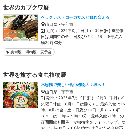
世界のカブクワ展
ヘラクレス・コーカサスと触れ合える
山口県・宇部市
期間：
2026年8月1日(土)～30日(日) ※開催
日は期間中の金土日及び8/10～13 ※最終入
場20時30分
美術展・博物展・展示会
世界を旅する食虫植物展
不思議で美しい食虫植物の世界へ！
山口県・宇部市
期間：
2026年7月19日(日)～8月31日(月) ※
火曜日休館（8月11日は除く）。最終入館は16
時。8月の金・土・日及び10日（月）～13日
（木）は18時～21時30分（最終入館21時）の
夜間開館も開催！食虫植物をライトアップ。な
お、16時30分～18時は潅水作業のため入館不