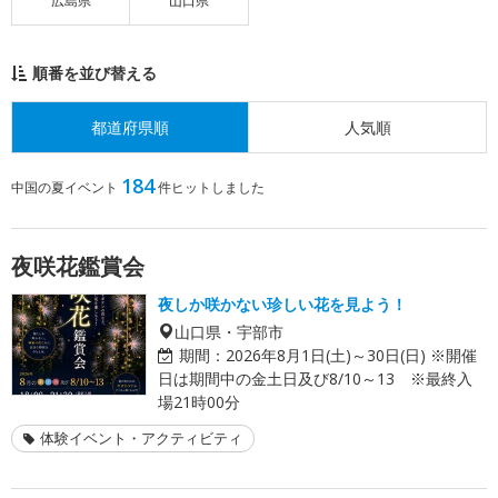
広島県
山口県
順番を並び替える
都道府県順
人気順
184
中国の夏イベント
件ヒットしました
夜咲花鑑賞会
夜しか咲かない珍しい花を見よう！
山口県・宇部市
期間：
2026年8月1日(土)～30日(日) ※開催
日は期間中の金土日及び8/10～13 ※最終入
場21時00分
体験イベント・アクティビティ