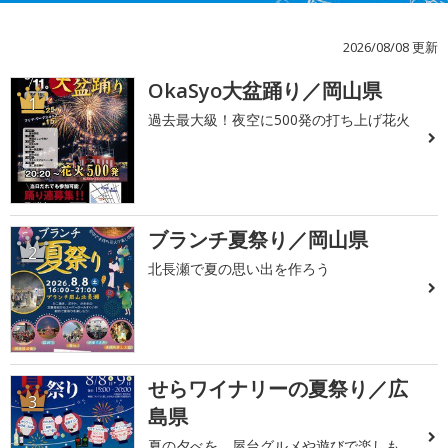
2026/08/08 更新
OkaSyo大盆踊り／岡山県
1
過去最大級！夜空に500発の打ち上げ花火
ブランチ夏祭り／岡山県
2
北長瀬で夏の思い出を作ろう
せらワイナリーの夏祭り／広
3
島県
夏の夕べを、屋台グルメや遊びで楽しも