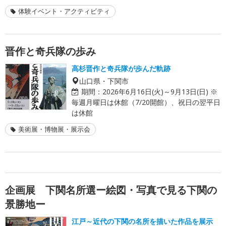
体験イベント・アクティビティ
晋作と奇兵隊の歩み
高杉晋作と奇兵隊が歩んだ軌跡
山口県・下関市
期間：
2026年6月16日(火)～9月13日(日) ※
毎週月曜日は休館（7/20開館）、祝日の翌平日
は休館
美術展・博物展・展示会
企画展 下関名所選ー絵図・写真で見る下関の
景勝地ー
江戸～近代の下関の名所を描いた作品を展示