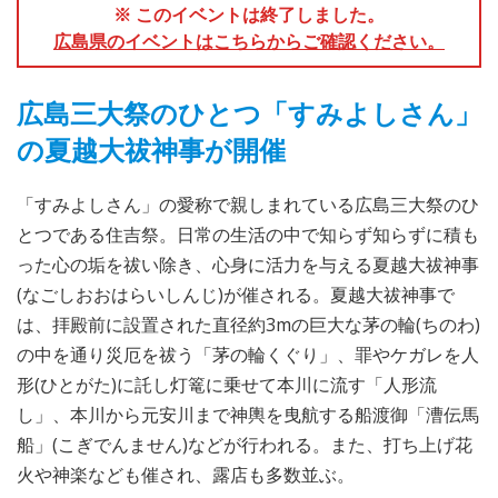
※ このイベントは終了しました。
広島県のイベントはこちらからご確認ください。
広島三大祭のひとつ「すみよしさん」
の夏越大祓神事が開催
「すみよしさん」の愛称で親しまれている広島三大祭のひ
とつである住吉祭。日常の生活の中で知らず知らずに積も
った心の垢を祓い除き、心身に活力を与える夏越大祓神事
(なごしおおはらいしんじ)が催される。夏越大祓神事で
は、拝殿前に設置された直径約3mの巨大な茅の輪(ちのわ)
の中を通り災厄を祓う「茅の輪くぐり」、罪やケガレを人
形(ひとがた)に託し灯篭に乗せて本川に流す「人形流
し」、本川から元安川まで神輿を曳航する船渡御「漕伝馬
船」(こぎでんません)などが行われる。また、打ち上げ花
火や神楽なども催され、露店も多数並ぶ。