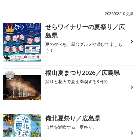
2026/08/10 更新
せらワイナリーの夏祭り／広
1
島県
夏の夕べを、屋台グルメや遊びで楽しも
う！
福山夏まつり2026／広島県
2
踊りと花火で夏を満喫する3日間
備北夏祭り／広島県
3
自然を満喫する、夏祭り。