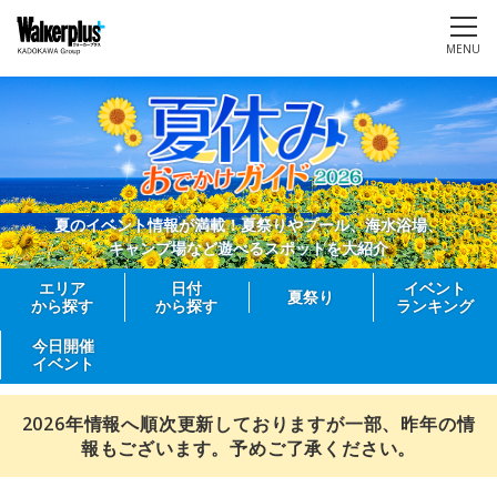
MENU
夏のイベント情報が満載！夏祭りやプール、海水浴場、
キャンプ場など遊べるスポットを大紹介
エリア
日付
イベント
夏祭り
から探す
から探す
ランキング
今日開催
イベント
2026年情報へ順次更新しておりますが一部、昨年の情
報もございます。予めご了承ください。