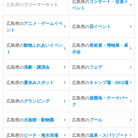
広島県の
コンサート・音楽イ
広島県の
フリーマーケット
ベント
広島県の
アニメ・ゲームイベ
広島県の
花イベント
ント
広島県の
動物ふれあいイベン
広島県の
美術展・博物展・展
ト
示会
広島県の
演劇・講演会
広島県の
フェア
広島県の
夏休みスポット
広島県の
キャンプ場・BBQ場
広島県の
遊園地・テーマパー
広島県の
グランピング
ク
広島県の
水族館・動物園
広島県の
プール
広島県の
ビーチ・海水浴場
広島県の
温泉・スパリゾート