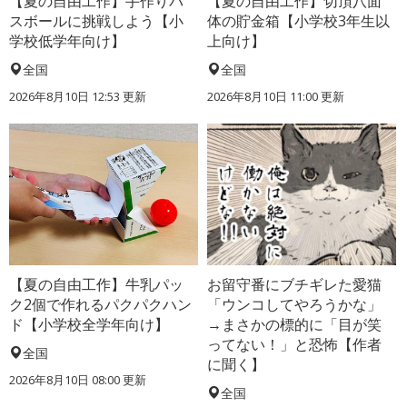
【夏の自由工作】手作りバ
【夏の自由工作】切頂八面
スボールに挑戦しよう【小
体の貯金箱【小学校3年生以
学校低学年向け】
上向け】
全国
全国
2026年8月10日 12:53
更新
2026年8月10日 11:00
更新
【夏の自由工作】牛乳パッ
お留守番にブチギレた愛猫
ク2個で作れるパクパクハン
「ウンコしてやろうかな」
ド【小学校全学年向け】
→まさかの標的に「目が笑
ってない！」と恐怖【作者
全国
に聞く】
2026年8月10日 08:00
更新
全国