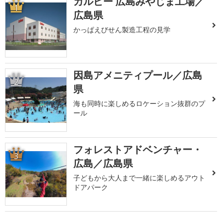
カルビー 広島みやじま工場／
1
広島県
かっぱえびせん製造工程の見学
因島アメニティプール／広島
2
県
海も同時に楽しめるロケーション抜群のプ
ール
フォレストアドベンチャー・
3
広島／広島県
子どもから大人まで一緒に楽しめるアウト
ドアパーク