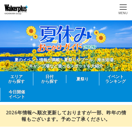
MENU
夏のイベント情報が満載！夏祭りやプール、海水浴場、
キャンプ場など遊べるスポットを大紹介
エリア
日付
イベント
夏祭り
から探す
から探す
ランキング
今日開催
イベント
2026年情報へ順次更新しておりますが一部、昨年の情
報もございます。予めご了承ください。