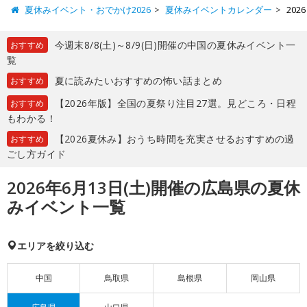
夏休みイベント・おでかけ2026
夏休みイベントカレンダー
20
今週末8/8(土)～8/9(日)開催の中国の夏休みイベント一
おすすめ
覧
夏に読みたいおすすめの怖い話まとめ
おすすめ
【2026年版】全国の夏祭り注目27選。見どころ・日程
おすすめ
もわかる！
【2026夏休み】おうち時間を充実させるおすすめの過
おすすめ
ごし方ガイド
2026年6月13日(土)開催の広島県の夏休
みイベント一覧
エリアを絞り込む
中国
鳥取県
島根県
岡山県