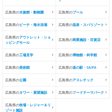
広島県の
水族館・動物園
広島県の
プール
広島県の
ビーチ・海水浴場
広島県の
温泉・スパリゾート
広島県の
アウトレット・ショ
広島県の
商業施設・百貨店
ッピングモール
広島県の
工場見学
広島県の
博物館・科学館
広島県の
美術館
広島県の
道の駅・SA/PA
広島県の
公園
広島県の
アスレチック
広島県の
タワー・展望施設
広島県の
フードテーマパーク
広島県の
牧場・レジャー＆リ
ゾート施設