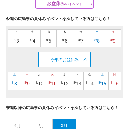
お盆休み
の
イベント
今週の広島県の夏休みイベントを探している方はこちら！
月
火
水
木
金
土
日
8/
8/
8/
8/
8/
8/
8/
3
4
5
6
7
8
9
今年のお盆休み
土
日
月
火
水
木
金
土
日
8/
8/
8/
8/
8/
8/
8/
8/
8/
8
9
10
11
12
13
14
15
16
来週以降の広島県の夏休みイベントを探している方はこちら！
6月
7月
8月