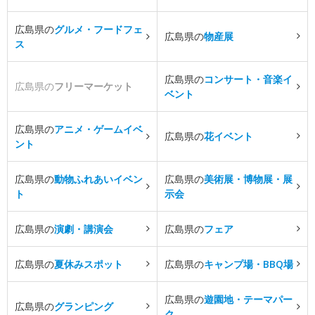
広島県の
グルメ・フードフェ
広島県の
物産展
ス
広島県の
コンサート・音楽イ
広島県の
フリーマーケット
ベント
広島県の
アニメ・ゲームイベ
広島県の
花イベント
ント
広島県の
動物ふれあいイベン
広島県の
美術展・博物展・展
ト
示会
広島県の
演劇・講演会
広島県の
フェア
広島県の
夏休みスポット
広島県の
キャンプ場・BBQ場
広島県の
遊園地・テーマパー
広島県の
グランピング
ク