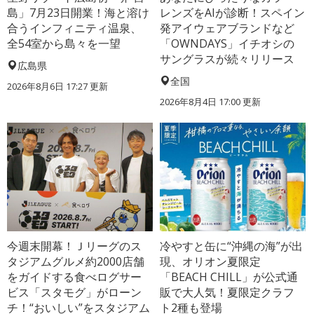
島」7月23日開業！海と溶け
レンズをAIが診断！スペイン
合うインフィニティ温泉、
発アイウェアブランドなど
全54室から島々を一望
「OWNDAYS」イチオシの
サングラスが続々リリース
広島県
全国
2026年8月6日 17:27
更新
2026年8月4日 17:00
更新
今週末開幕！Ｊリーグのス
冷やすと缶に“沖縄の海”が出
タジアムグルメ約2000店舗
現、オリオン夏限定
をガイドする食べログサー
「BEACH CHILL」が公式通
ビス「スタモグ」がローン
販で大人気！夏限定クラフ
チ！“おいしい”をスタジアム
ト2種も登場