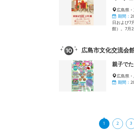
広島県・
期間：
2
日および7月
館）。7月
広島市文化交流会館
親子でた
広島県・
期間：
2
1
2
3