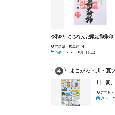
令和8年にちなんだ限定御朱印
広島県・広島市中区
期間：
2026年8月8日(土)
よこがわ・川・夏フェ
川、夏、
広島県・
期間：
2