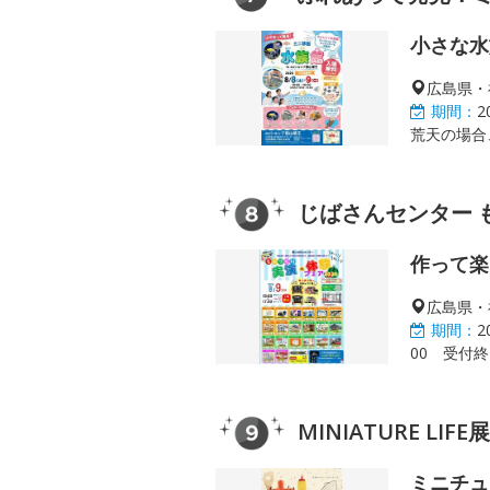
小さな水
広島県・
期間：
2
荒天の場合
じばさんセンター 
作って楽
広島県・
期間：
2
00 受付終
MINIATURE LI
ミニチュ