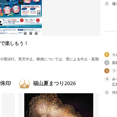
備
5
びで楽しもう！
カ
1
(日) ※小雨決行。荒天中止。映画については、雷による中止・延期
因
2
フ
3
み
4
御朱印
福山夏まつり2026
広
河
5