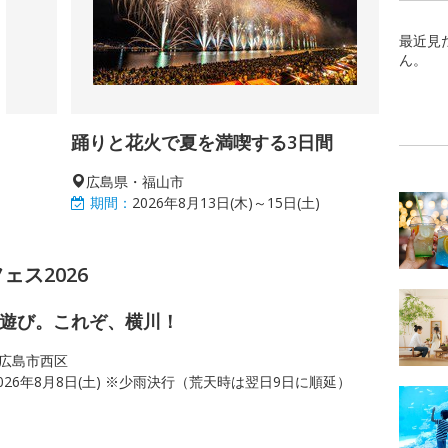
最近見
ん。
踊りと花火で夏を満喫する3日間
広島県・福山市
期間：
2026年8月13日(木)～15日(土)
ス2026
遊び。これぞ、横川！
広島市西区
026年8月8日(土) ※少雨決行（荒天時は翌日9日に順延）