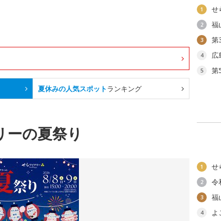
せ
1
福
2
第
3
広
4
第
5
夏休みの人気スポット
ランキング
リーの夏祭り
せ
1
令
2
福
3
よ
4