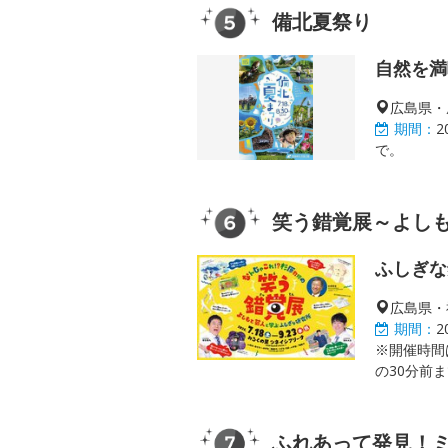
備北夏祭り
自然を満
広島県・
期間：
2
で。
笑う錯覚展～よし
ふしぎな
広島県・
期間：
2
※開催時間
の30分前
ふれあって発見！