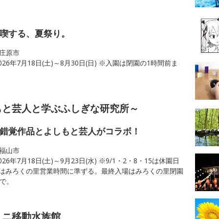
喫する、夏祭り。
庄原市
026年7月18日(土)～8月30日(日) ※入園は閉園の1時間前ま
もと芸人と学ぶふしぎな研究所～
錯覚作品とよしもと芸人がコラボ！
福山市
026年7月18日(土)～9月23日(水) ※9/1・2・8・15は休園日
はみろくの里営業時間に準ずる。最終入場はみろくの里閉園
まで。
ミニ移動水族館