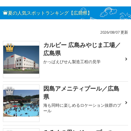
夏の人気スポットランキング【広島県】
2026/08/07 更新
カルビー 広島みやじま工場／
1
広島県
かっぱえびせん製造工程の見学
因島アメニティプール／広島
2
県
海も同時に楽しめるロケーション抜群のプ
ール