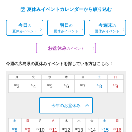
夏休みイベントカレンダーから絞り込む
今日
明日
今週末
の
の
の
夏休みイベント
夏休みイベント
夏休みイベント
お盆休み
の
イベント
今週の広島県の夏休みイベントを探している方はこちら！
月
火
水
木
金
土
日
8/
8/
8/
8/
8/
8/
8/
3
4
5
6
7
8
9
今年のお盆休み
土
日
月
火
水
木
金
土
日
8/
8/
8/
8/
8/
8/
8/
8/
8/
8
9
10
11
12
13
14
15
16