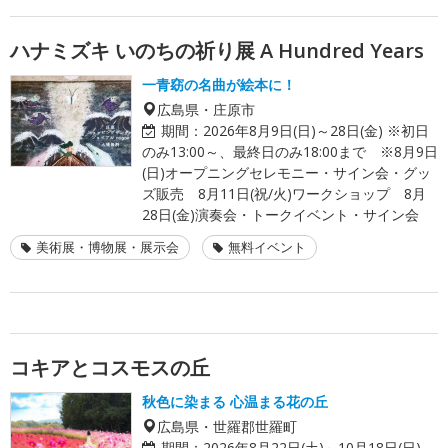
ハナミズキ いのちの祈り展 A Hundred Years
一青窈の名曲が絵本に！
広島県・庄原市
期間：
2026年8月9日(日)～28日(金) ※初日
のみ13:00～、最終日のみ18:00まで ※8月9日
(日)オープニングセレモニー・サイン会・グッ
ズ販売 8月11日(祝/火)ワークショップ 8月
28日(金)演奏会・トークイベント・サイン会
美術展・博物展・展示会
無料イベント
コキアとコスモスの丘
秋色に染まる 心温まる花の丘
広島県・世羅郡世羅町
期間：
2026年8月22日(土)～10月18日(日)