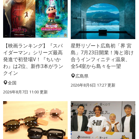
【映画ランキング】『スパ
星野リゾート広島初「界 宮
イダーマン』シリーズ最高
島」7月23日開業！海と溶け
発進で初登場V！『ちいか
合うインフィニティ温泉、
わ』は2位、新作3本がラン
全54室から島々を一望
クイン
広島県
全国
2026年8月6日 17:27
更新
2026年8月7日 11:00
更新