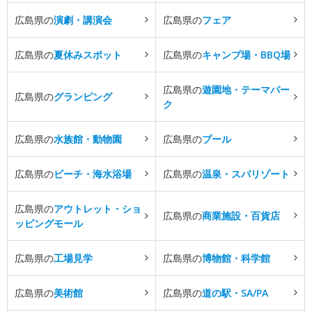
広島県の
演劇・講演会
広島県の
フェア
広島県の
夏休みスポット
広島県の
キャンプ場・BBQ場
広島県の
遊園地・テーマパー
広島県の
グランピング
ク
広島県の
水族館・動物園
広島県の
プール
広島県の
ビーチ・海水浴場
広島県の
温泉・スパリゾート
広島県の
アウトレット・ショ
広島県の
商業施設・百貨店
ッピングモール
広島県の
工場見学
広島県の
博物館・科学館
広島県の
美術館
広島県の
道の駅・SA/PA