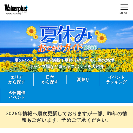
MENU
夏のイベント情報が満載！夏祭りやプール、海水浴場、
キャンプ場など遊べるスポットを大紹介
エリア
日付
イベント
夏祭り
から探す
から探す
ランキング
今日開催
イベント
2026年情報へ順次更新しておりますが一部、昨年の情
報もございます。予めご了承ください。