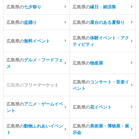
広島県の
七夕祭り
広島県の
縁日・納涼祭
広島県の
盆踊り
広島県の
屋台のある夏祭り
広島県の
体験イベント・アク
広島県の
無料イベント
ティビティ
広島県の
グルメ・フードフェ
広島県の
物産展
ス
広島県の
コンサート・音楽イ
広島県の
フリーマーケット
ベント
広島県の
アニメ・ゲームイベ
広島県の
花イベント
ント
広島県の
動物ふれあいイベン
広島県の
美術展・博物展・展
ト
示会