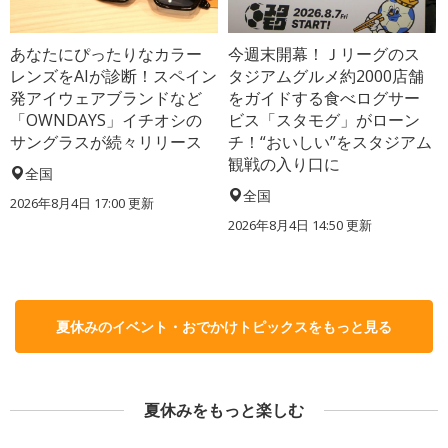
あなたにぴったりなカラー
今週末開幕！Ｊリーグのス
レンズをAIが診断！スペイン
タジアムグルメ約2000店舗
発アイウェアブランドなど
をガイドする食べログサー
「OWNDAYS」イチオシの
ビス「スタモグ」がローン
サングラスが続々リリース
チ！“おいしい”をスタジアム
観戦の入り口に
全国
全国
2026年8月4日 17:00
更新
2026年8月4日 14:50
更新
夏休みのイベント・おでかけトピックスをもっと見る
夏休みをもっと楽しむ