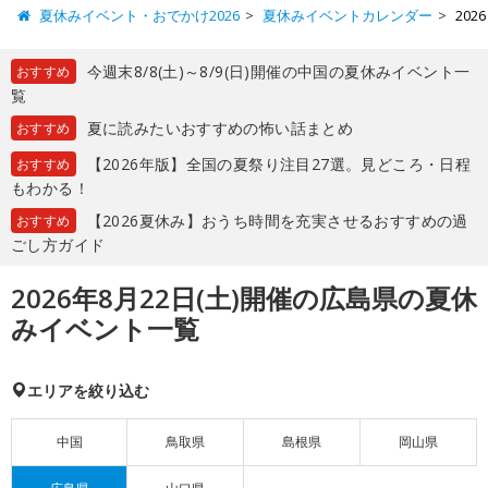
夏休みイベント・おでかけ2026
夏休みイベントカレンダー
20
今週末8/8(土)～8/9(日)開催の中国の夏休みイベント一
おすすめ
覧
夏に読みたいおすすめの怖い話まとめ
おすすめ
【2026年版】全国の夏祭り注目27選。見どころ・日程
おすすめ
もわかる！
【2026夏休み】おうち時間を充実させるおすすめの過
おすすめ
ごし方ガイド
2026年8月22日(土)開催の広島県の夏休
みイベント一覧
エリアを絞り込む
中国
鳥取県
島根県
岡山県