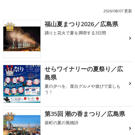
2026/08/07 更新
福山夏まつり2026／広島県
1
踊りと花火で夏を満喫する3日間
せらワイナリーの夏祭り／広
2
島県
夏の夕べを、屋台グルメや遊びで楽しも
う！
第35回 潮の香まつり／広島県
3
坂町の夏の風物詩