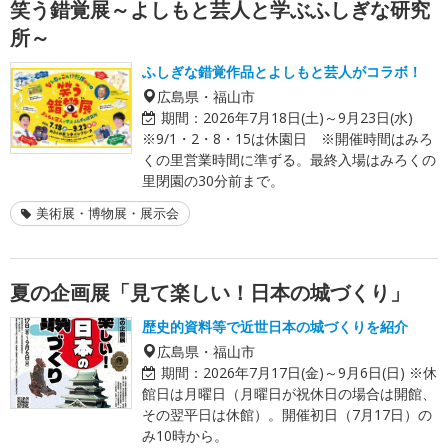
笑う錯覚展～よしもと芸人と学ぶふしぎな研究
所～
ふしぎな錯覚作品とよしもと芸人がコラボ！
広島県・福山市
期間：
2026年7月18日(土)～9月23日(水)
※9/1・2・8・15は休園日 ※開催時間はみろ
くの里営業時間に準ずる。最終入場はみろくの
里閉園の30分前まで。
美術展・博物展・展示会
夏の企画展「見て楽しい！日本の城づくり」
歴史的資料等で近世日本の城づくりを紹介
広島県・福山市
期間：
2026年7月17日(金)～9月6日(日) ※休
館日は月曜日（月曜日が祝休日の場合は開館、
その翌平日は休館）。開催初日（7月17日）の
み10時から。