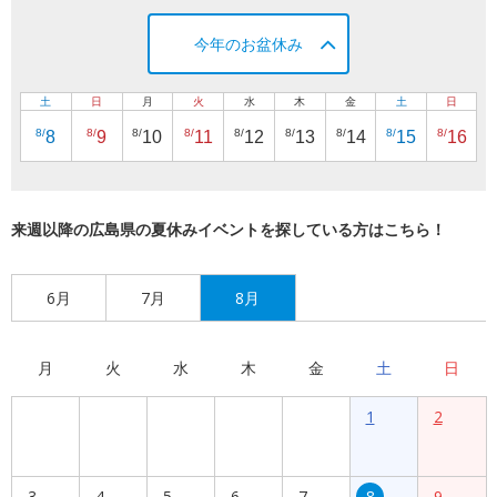
今年のお盆休み
土
日
月
火
水
木
金
土
日
8/
8/
8/
8/
8/
8/
8/
8/
8/
8
9
10
11
12
13
14
15
16
来週以降の広島県の夏休みイベントを探している方はこちら！
6月
7月
8月
月
火
水
木
金
土
日
1
2
3
4
5
6
7
8
9