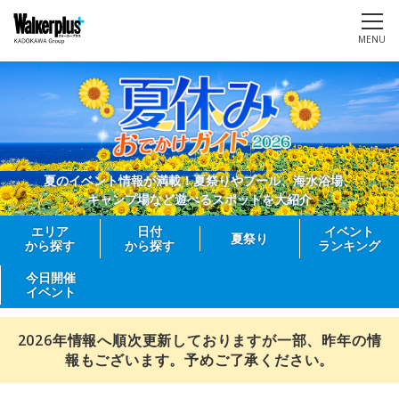
MENU
夏のイベント情報が満載！夏祭りやプール、海水浴場、
キャンプ場など遊べるスポットを大紹介
エリア
日付
イベント
夏祭り
から探す
から探す
ランキング
今日開催
イベント
2026年情報へ順次更新しておりますが一部、昨年の情
報もございます。予めご了承ください。