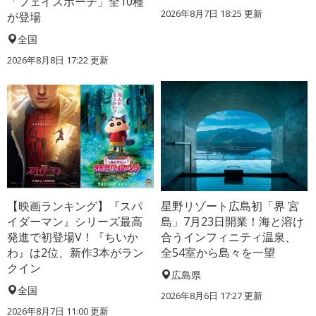
「フェイスポーチ」全10種
2026年8月7日 18:25
更新
が登場
全国
2026年8月8日 17:22
更新
【映画ランキング】『スパ
星野リゾート広島初「界 宮
イダーマン』シリーズ最高
島」7月23日開業！海と溶け
発進で初登場V！『ちいか
合うインフィニティ温泉、
わ』は2位、新作3本がラン
全54室から島々を一望
クイン
広島県
全国
2026年8月6日 17:27
更新
2026年8月7日 11:00
更新