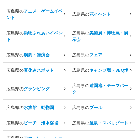
広島県の
アニメ・ゲームイベ
広島県の
花イベント
ント
広島県の
動物ふれあいイベン
広島県の
美術展・博物展・展
ト
示会
広島県の
演劇・講演会
広島県の
フェア
広島県の
夏休みスポット
広島県の
キャンプ場・BBQ場
広島県の
遊園地・テーマパー
広島県の
グランピング
ク
広島県の
水族館・動物園
広島県の
プール
広島県の
ビーチ・海水浴場
広島県の
温泉・スパリゾート