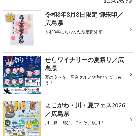
2026/08/08 更新
令和8年8月8日限定 御朱印／
1
広島県
令和8年にちなんだ限定御朱印
せらワイナリーの夏祭り／広
2
島県
夏の夕べを、屋台グルメや遊びで楽しも
う！
よこがわ・川・夏フェス2026
3
／広島県
川、夏、遊び。これぞ、横川！