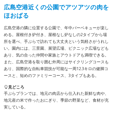
広島空港近くの公園でアツアツの肉を
ほおばる
広島空港の隣に位置する公園で、年中バーベキューが楽し
める。屋根付き炉付き、屋根なし炉なしの2タイプから場
所を選べ、手ぶらで訪れても大丈夫という気軽さがうれし
い。園内には、三景園、展望広場、ピクニック広場なども
あり、気の合った仲間や家族とアウトドアも満喫できる。
また、広島空港を取り囲む外周にはサイクリングコースも
あり、国際的な自転車競技が可能な一周12.3キロの健脚コ
ースと、短めのファミリーコース、3タイプもある。
見どころ
手ぶらプランでは、地元の肉店から仕入れた新鮮な肉や、
地元産の米で作ったおにぎり、季節の野菜など、食材が充
実している。