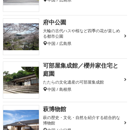
府中公園
大輪の古代ハスや桜など四季の花が楽しめ
る都市公園
中国 / 広島県
可部屋集成館／櫻井家住宅と
庭園
たたらの文化遺産の可部屋集成館
中国 / 島根県
萩博物館
萩の歴史・文化・自然を紹介する総合的な
博物館