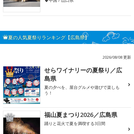
中国 / 山口県
夏の人気夏祭りランキング【広島県】
2026/08/08 更新
せらワイナリーの夏祭り／広
1
島県
夏の夕べを、屋台グルメや遊びで楽しも
う！
福山夏まつり2026／広島県
2
踊りと花火で夏を満喫する3日間