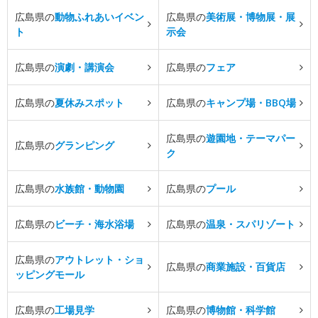
広島県の
動物ふれあいイベン
広島県の
美術展・博物展・展
ト
示会
広島県の
演劇・講演会
広島県の
フェア
広島県の
夏休みスポット
広島県の
キャンプ場・BBQ場
広島県の
遊園地・テーマパー
広島県の
グランピング
ク
広島県の
水族館・動物園
広島県の
プール
広島県の
ビーチ・海水浴場
広島県の
温泉・スパリゾート
広島県の
アウトレット・ショ
広島県の
商業施設・百貨店
ッピングモール
広島県の
工場見学
広島県の
博物館・科学館