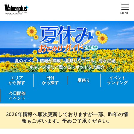
MENU
夏のイベント情報が満載！夏祭りやプール、海水浴場、
キャンプ場など遊べるスポットを大紹介
エリア
日付
イベント
夏祭り
から探す
から探す
ランキング
今日開催
イベント
2026年情報へ順次更新しておりますが一部、昨年の情
報もございます。予めご了承ください。