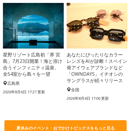
星野リゾート広島初「界 宮
あなたにぴったりなカラー
島」7月23日開業！海と溶け
レンズをAIが診断！スペイン
合うインフィニティ温泉、
発アイウェアブランドなど
全54室から島々を一望
「OWNDAYS」イチオシの
サングラスが続々リリース
広島県
全国
2026年8月6日 17:27
更新
2026年8月4日 17:00
更新
夏休みのイベント・おでかけトピックスをもっと見る