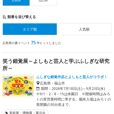
広島県
山口県
順番を並び替える
エリア順
人気順
75
広島県の夏イベント
件ヒットしました
笑う錯覚展～よしもと芸人と学ぶふしぎな研究
所～
ふしぎな錯覚作品とよしもと芸人がコラボ！
広島県・福山市
期間：
2026年7月18日(土)～9月23日(水)
※9/1・2・8・15は休園日 ※開催時間はみろ
くの里営業時間に準ずる。最終入場はみろくの
里閉園の30分前まで。
美術展・博物展・展示会