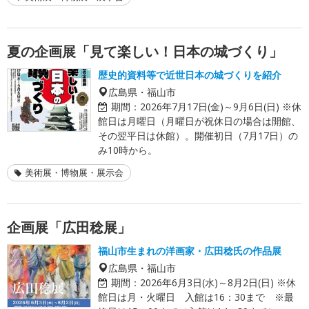
夏の企画展「見て楽しい！日本の城づくり」
歴史的資料等で近世日本の城づくりを紹介
広島県・福山市
期間：
2026年7月17日(金)～9月6日(日) ※休
館日は月曜日（月曜日が祝休日の場合は開館、
その翌平日は休館）。開催初日（7月17日）の
み10時から。
美術展・博物展・展示会
企画展「広田稔展」
福山市生まれの洋画家・広田稔氏の作品展
広島県・福山市
期間：
2026年6月3日(水)～8月2日(日) ※休
館日は月・火曜日 入館は16：30まで ※最