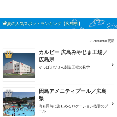
夏の人気スポットランキング【広島県】
2026/08/08 更新
カルビー 広島みやじま工場／
1
広島県
かっぱえびせん製造工程の見学
因島アメニティプール／広島
2
県
海も同時に楽しめるロケーション抜群のプ
ール