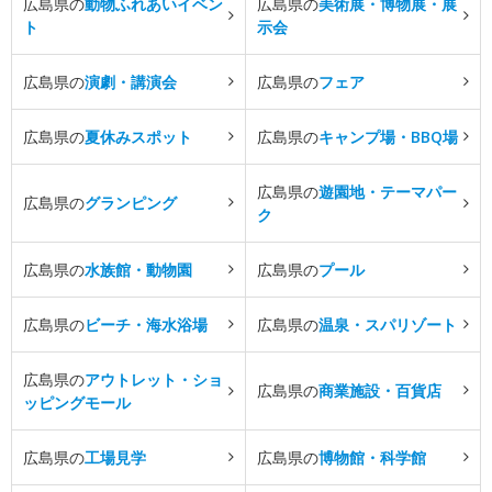
広島県の
動物ふれあいイベン
広島県の
美術展・博物展・展
ト
示会
広島県の
演劇・講演会
広島県の
フェア
広島県の
夏休みスポット
広島県の
キャンプ場・BBQ場
広島県の
遊園地・テーマパー
広島県の
グランピング
ク
広島県の
水族館・動物園
広島県の
プール
広島県の
ビーチ・海水浴場
広島県の
温泉・スパリゾート
広島県の
アウトレット・ショ
広島県の
商業施設・百貨店
ッピングモール
広島県の
工場見学
広島県の
博物館・科学館