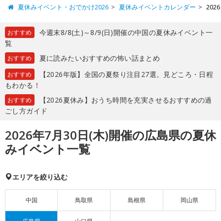
夏休みイベント・おでかけ2026
夏休みイベントカレンダー
20
今週末8/8(土)～8/9(日)開催の中国の夏休みイベント一
おすすめ
覧
夏に読みたいおすすめの怖い話まとめ
おすすめ
【2026年版】全国の夏祭り注目27選。見どころ・日程
おすすめ
もわかる！
【2026夏休み】おうち時間を充実させるおすすめの過
おすすめ
ごし方ガイド
2026年7月30日(木)開催の広島県の夏休
みイベント一覧
エリアを絞り込む
中国
鳥取県
島根県
岡山県