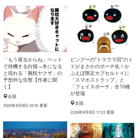
「もう寝るからね」ベッド
ピングーの“トラウマ回”のト
で待機する白猫→冬になる
ドがまさかのポーチ化！か
と現れる「腕枕ヤクザ」の
ぷえぼ限定カプセルトイに
予想外な生態【作者に聞
「スマホストラップ」と
く】
「フェイスポーチ」全10種
が登場
全国
全国
2026年8月8日 20:35
更新
2026年8月8日 17:22
更新