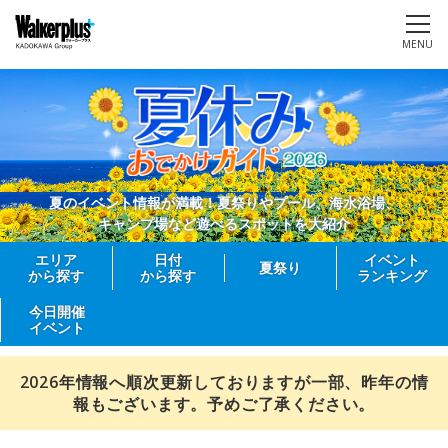
MENU
夏のイベント情報が満載！夏祭りやプール、海水浴場、
キャンプ場など遊べるスポットを大紹介
エリア
日付
イベント
夏祭り
から探す
から探す
ランキング
今日開催
イベント
2026年情報へ順次更新しておりますが一部、昨年の情
報もございます。予めご了承ください。