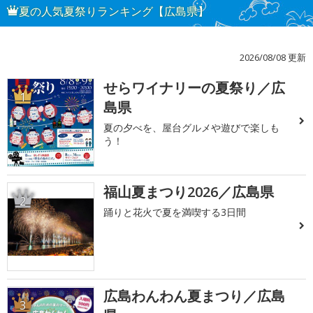
夏の人気夏祭りランキング【広島県】
2026/08/08 更新
せらワイナリーの夏祭り／広
1
島県
夏の夕べを、屋台グルメや遊びで楽しも
う！
福山夏まつり2026／広島県
2
踊りと花火で夏を満喫する3日間
広島わんわん夏まつり／広島
3