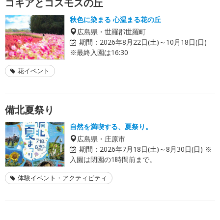
コキアとコスモスの丘
秋色に染まる 心温まる花の丘
広島県・世羅郡世羅町
期間：
2026年8月22日(土)～10月18日(日)
※最終入園は16:30
花イベント
備北夏祭り
自然を満喫する、夏祭り。
広島県・庄原市
期間：
2026年7月18日(土)～8月30日(日) ※
入園は閉園の1時間前まで。
体験イベント・アクティビティ