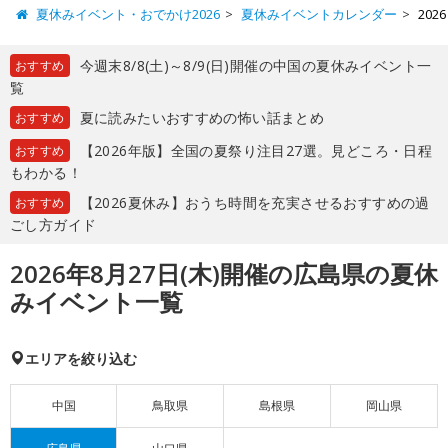
夏休みイベント・おでかけ2026
夏休みイベントカレンダー
20
今週末8/8(土)～8/9(日)開催の中国の夏休みイベント一
おすすめ
覧
夏に読みたいおすすめの怖い話まとめ
おすすめ
【2026年版】全国の夏祭り注目27選。見どころ・日程
おすすめ
もわかる！
【2026夏休み】おうち時間を充実させるおすすめの過
おすすめ
ごし方ガイド
2026年8月27日(木)開催の広島県の夏休
みイベント一覧
エリアを絞り込む
中国
鳥取県
島根県
岡山県