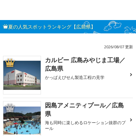
夏の人気スポットランキング【広島県】
2026/08/07 更新
カルビー 広島みやじま工場／
1
広島県
かっぱえびせん製造工程の見学
因島アメニティプール／広島
2
県
海も同時に楽しめるロケーション抜群のプ
ール