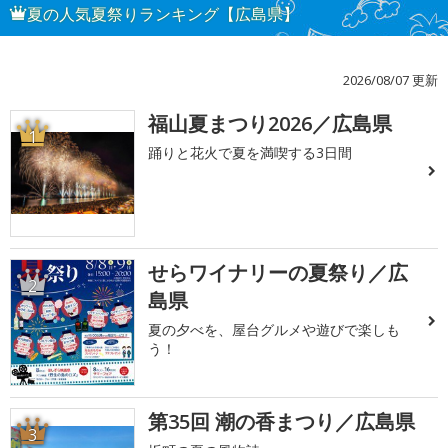
夏の人気夏祭りランキング【広島県】
2026/08/07 更新
福山夏まつり2026／広島県
1
踊りと花火で夏を満喫する3日間
せらワイナリーの夏祭り／広
2
島県
夏の夕べを、屋台グルメや遊びで楽しも
う！
第35回 潮の香まつり／広島県
3