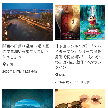
関西の日帰り温泉37選！夏
【映画ランキング】『スパ
の琵琶湖や有馬でリフレッ
イダーマン』シリーズ最高
シュしよう
発進で初登場V！『ちいか
わ』は2位、新作3本がラン
全国
クイン
2026年8月7日 18:25
更新
全国
2026年8月7日 11:00
更新