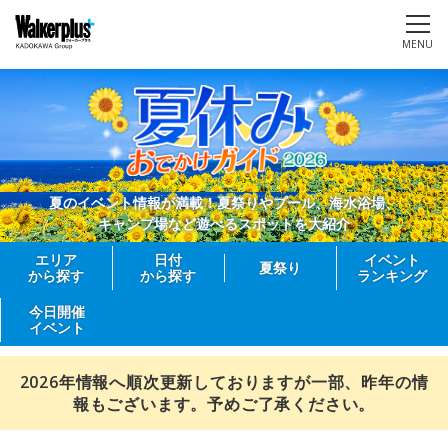
MENU
夏のイベント情報が満載！夏祭りやプール、海水浴場、
キャンプ場など遊べるスポットを大紹介
エリア
日付
イベント
夏祭り
から探す
から探す
ランキング
今日開催
イベント
2026年情報へ順次更新しておりますが一部、昨年の情
報もございます。予めご了承ください。