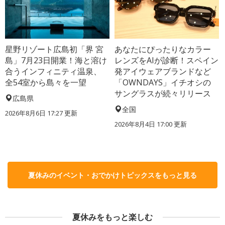
星野リゾート広島初「界 宮
あなたにぴったりなカラー
島」7月23日開業！海と溶け
レンズをAIが診断！スペイン
合うインフィニティ温泉、
発アイウェアブランドなど
全54室から島々を一望
「OWNDAYS」イチオシの
サングラスが続々リリース
広島県
全国
2026年8月6日 17:27
更新
2026年8月4日 17:00
更新
夏休みのイベント・おでかけトピックスをもっと見る
夏休みをもっと楽しむ