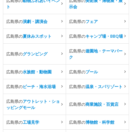
広島県の
動物ふれあいイベン
広島県の
美術展・博物展・展
ト
示会
広島県の
演劇・講演会
広島県の
フェア
広島県の
夏休みスポット
広島県の
キャンプ場・BBQ場
広島県の
遊園地・テーマパー
広島県の
グランピング
ク
広島県の
水族館・動物園
広島県の
プール
広島県の
ビーチ・海水浴場
広島県の
温泉・スパリゾート
広島県の
アウトレット・ショ
広島県の
商業施設・百貨店
ッピングモール
広島県の
工場見学
広島県の
博物館・科学館