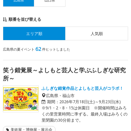
広島県
山口県
順番を並び替える
エリア順
人気順
62
広島県の夏イベント
件ヒットしました
笑う錯覚展～よしもと芸人と学ぶふしぎな研究
所～
ふしぎな錯覚作品とよしもと芸人がコラボ！
広島県・福山市
期間：
2026年7月18日(土)～9月23日(水)
※9/1・2・8・15は休園日 ※開催時間はみろ
くの里営業時間に準ずる。最終入場はみろくの
里閉園の30分前まで。
美術展・博物展・展示会