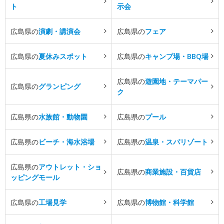
ト
示会
広島県の
演劇・講演会
広島県の
フェア
広島県の
夏休みスポット
広島県の
キャンプ場・BBQ場
広島県の
遊園地・テーマパー
広島県の
グランピング
ク
広島県の
水族館・動物園
広島県の
プール
広島県の
ビーチ・海水浴場
広島県の
温泉・スパリゾート
広島県の
アウトレット・ショ
広島県の
商業施設・百貨店
ッピングモール
広島県の
工場見学
広島県の
博物館・科学館