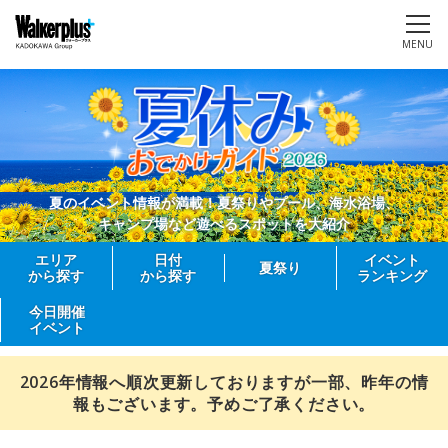
MENU
夏のイベント情報が満載！夏祭りやプール、海水浴場、
キャンプ場など遊べるスポットを大紹介
エリア
日付
イベント
夏祭り
から探す
から探す
ランキング
今日開催
イベント
2026年情報へ順次更新しておりますが一部、昨年の情
報もございます。予めご了承ください。