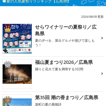
夏の人気夏祭りランキング【広島県】
2026/08/09 更新
せらワイナリーの夏祭り／広
1
島県
夏の夕べを、屋台グルメや遊びで楽しも
う！
福山夏まつり2026／広島県
2
踊りと花火で夏を満喫する3日間
第35回 潮の香まつり／広島県
3
坂町の夏の風物詩