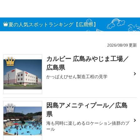
夏の人気スポットランキング【広島県】
2026/08/09 更新
カルビー 広島みやじま工場／
1
広島県
かっぱえびせん製造工程の見学
因島アメニティプール／広島
2
県
海も同時に楽しめるロケーション抜群のプ
ール