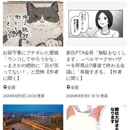
お留守番にブチギレた愛猫
新任PTA会長「無駄をなくし
「ウンコしてやろうかな」
ます」→ベルマークやバザ
→まさかの標的に「目が笑
ーを即廃止!?爆速で終わる会
ってない！」と恐怖【作者
議に「有能すぎる」【作者
に聞く】
に聞く】
全国
全国
2026年8月9日 20:30
更新
2026年8月9日 18:13
更新