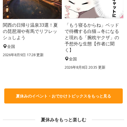
関西の日帰り温泉33選！夏
「もう寝るからね」ベッド
の琵琶湖や有馬でリフレッ
で待機する白猫→冬になる
シュしよう
と現れる「腕枕ヤクザ」の
予想外な生態【作者に聞
全国
く】
2026年8月9日 17:28
更新
全国
2026年8月8日 20:35
更新
夏休みのイベント・おでかけトピックスをもっと見る
夏休みをもっと楽しむ