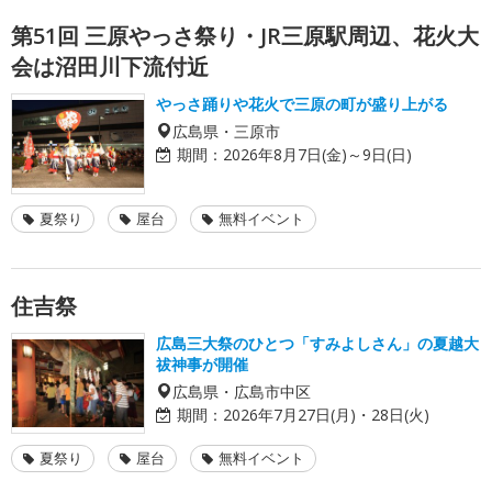
第51回 三原やっさ祭り・JR三原駅周辺、花火大
会は沼田川下流付近
やっさ踊りや花火で三原の町が盛り上がる
広島県・三原市
期間：
2026年8月7日(金)～9日(日)
夏祭り
屋台
無料イベント
住吉祭
広島三大祭のひとつ「すみよしさん」の夏越大
祓神事が開催
広島県・広島市中区
期間：
2026年7月27日(月)・28日(火)
夏祭り
屋台
無料イベント