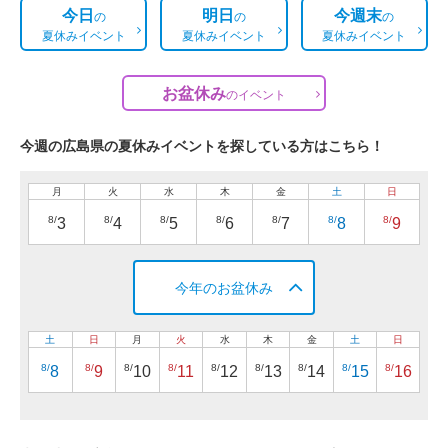
今日
明日
今週末
の
の
の
夏休みイベント
夏休みイベント
夏休みイベント
お盆休み
の
イベント
今週の広島県の夏休みイベントを探している方はこちら！
月
火
水
木
金
土
日
8/
8/
8/
8/
8/
8/
8/
3
4
5
6
7
8
9
今年のお盆休み
土
日
月
火
水
木
金
土
日
8/
8/
8/
8/
8/
8/
8/
8/
8/
8
9
10
11
12
13
14
15
16