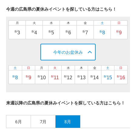
今週の広島県の夏休みイベントを探している方はこちら！
月
火
水
木
金
土
日
8/
8/
8/
8/
8/
8/
8/
3
4
5
6
7
8
9
今年のお盆休み
土
日
月
火
水
木
金
土
日
8/
8/
8/
8/
8/
8/
8/
8/
8/
8
9
10
11
12
13
14
15
16
来週以降の広島県の夏休みイベントを探している方はこちら！
6月
7月
8月