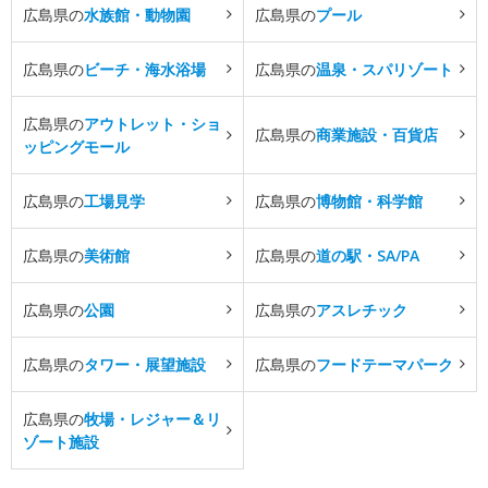
広島県の
水族館・動物園
広島県の
プール
広島県の
ビーチ・海水浴場
広島県の
温泉・スパリゾート
広島県の
アウトレット・ショ
広島県の
商業施設・百貨店
ッピングモール
広島県の
工場見学
広島県の
博物館・科学館
広島県の
美術館
広島県の
道の駅・SA/PA
広島県の
公園
広島県の
アスレチック
広島県の
タワー・展望施設
広島県の
フードテーマパーク
広島県の
牧場・レジャー＆リ
ゾート施設