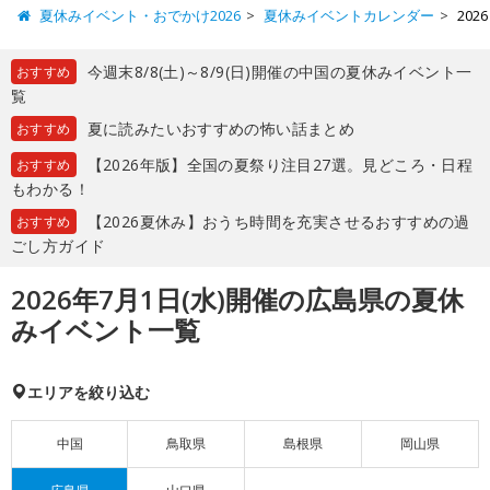
夏休みイベント・おでかけ2026
夏休みイベントカレンダー
20
今週末8/8(土)～8/9(日)開催の中国の夏休みイベント一
おすすめ
覧
夏に読みたいおすすめの怖い話まとめ
おすすめ
【2026年版】全国の夏祭り注目27選。見どころ・日程
おすすめ
もわかる！
【2026夏休み】おうち時間を充実させるおすすめの過
おすすめ
ごし方ガイド
2026年7月1日(水)開催の広島県の夏休
みイベント一覧
エリアを絞り込む
中国
鳥取県
島根県
岡山県