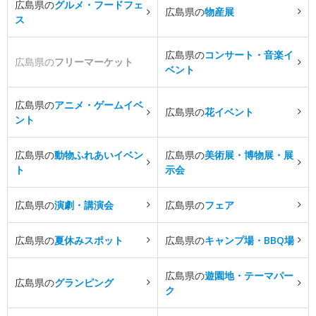
広島県の
グルメ・フードフェ
広島県の
物産展
ス
広島県の
コンサート・音楽イ
広島県の
フリーマーケット
ベント
広島県の
アニメ・ゲームイベ
広島県の
花イベント
ント
広島県の
動物ふれあいイベン
広島県の
美術展・博物展・展
ト
示会
広島県の
演劇・講演会
広島県の
フェア
広島県の
夏休みスポット
広島県の
キャンプ場・BBQ場
広島県の
遊園地・テーマパー
広島県の
グランピング
ク