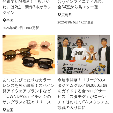
発進で初登場V！『ちいか
合うインフィニティ温泉、
わ』は2位、新作3本がラン
全54室から島々を一望
クイン
広島県
全国
2026年8月6日 17:27
更新
2026年8月7日 11:00
更新
あなたにぴったりなカラー
今週末開幕！Ｊリーグのス
レンズをAIが診断！スペイン
タジアムグルメ約2000店舗
発アイウェアブランドなど
をガイドする食べログサー
「OWNDAYS」イチオシの
ビス「スタモグ」がローン
サングラスが続々リリース
チ！“おいしい”をスタジアム
観戦の入り口に
全国