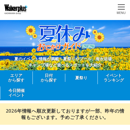
MENU
夏のイベント情報が満載！夏祭りやプール、海水浴場、
キャンプ場など遊べるスポットを大紹介
エリア
日付
イベント
夏祭り
から探す
から探す
ランキング
今日開催
イベント
2026年情報へ順次更新しておりますが一部、昨年の情
報もございます。予めご了承ください。