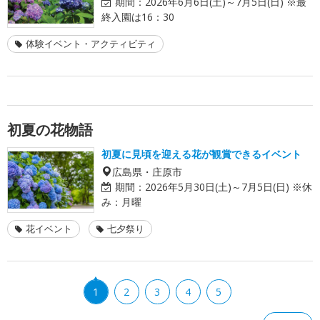
期間：
2026年6月6日(土)～7月5日(日) ※最
終入園は16：30
体験イベント・アクティビティ
初夏の花物語
初夏に見頃を迎える花が観賞できるイベント
広島県・庄原市
期間：
2026年5月30日(土)～7月5日(日) ※休
み：月曜
花イベント
七夕祭り
1
2
3
4
5