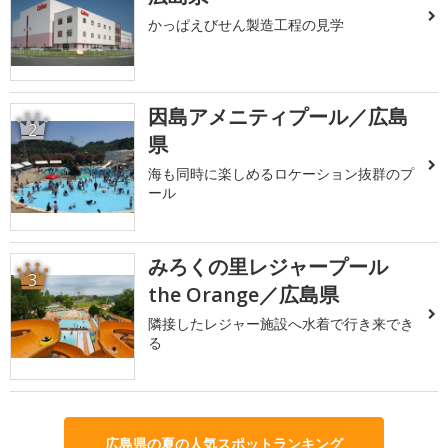
かっぱえびせん製造工程の見学
因島アメニティプール／広島
2
県
海も同時に楽しめるロケーション抜群のプ
ール
みろくの里レジャープール
3
the Orange／広島県
隣接したレジャー施設へ水着で行き来でき
る
広島県の夏の人気スポットランキング