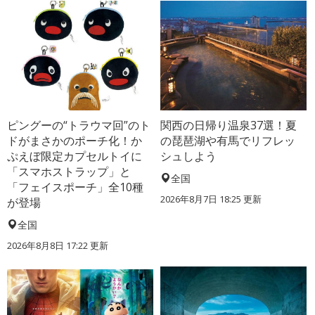
ピングーの“トラウマ回”のト
関西の日帰り温泉37選！夏
ドがまさかのポーチ化！か
の琵琶湖や有馬でリフレッ
ぷえぼ限定カプセルトイに
シュしよう
「スマホストラップ」と
全国
「フェイスポーチ」全10種
2026年8月7日 18:25
更新
が登場
全国
2026年8月8日 17:22
更新