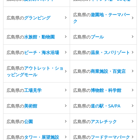
広島県の
遊園地・テーマパー
広島県の
グランピング
ク
広島県の
水族館・動物園
広島県の
プール
広島県の
ビーチ・海水浴場
広島県の
温泉・スパリゾート
広島県の
アウトレット・ショ
広島県の
商業施設・百貨店
ッピングモール
広島県の
工場見学
広島県の
博物館・科学館
広島県の
美術館
広島県の
道の駅・SA/PA
広島県の
公園
広島県の
アスレチック
広島県の
タワー・展望施設
広島県の
フードテーマパーク