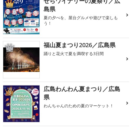
せらワイナリーの夏祭り／広
1
島県
夏の夕べを、屋台グルメや遊びで楽しも
う！
福山夏まつり2026／広島県
2
踊りと花火で夏を満喫する3日間
広島わんわん夏まつり／広島
3
県
わんちゃんのための夏のマーケット！