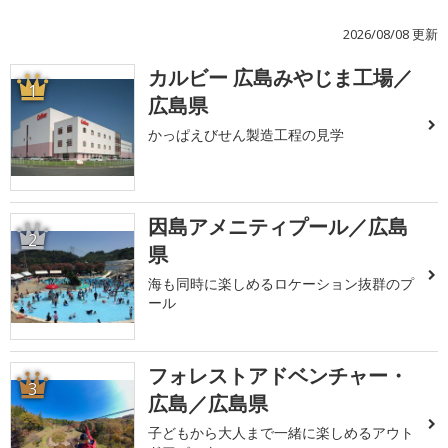
2026/08/08 更新
カルビー 広島みやじま工場／
1
広島県
かっぱえびせん製造工程の見学
因島アメニティプール／広島
2
県
海も同時に楽しめるロケーション抜群のプ
ール
フォレストアドベンチャー・
3
広島／広島県
子どもから大人まで一緒に楽しめるアウト