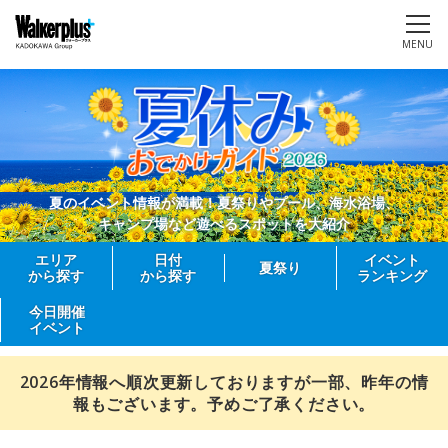
MENU
夏のイベント情報が満載！夏祭りやプール、海水浴場、
キャンプ場など遊べるスポットを大紹介
エリア
日付
イベント
夏祭り
から探す
から探す
ランキング
今日開催
イベント
2026年情報へ順次更新しておりますが一部、昨年の情
報もございます。予めご了承ください。