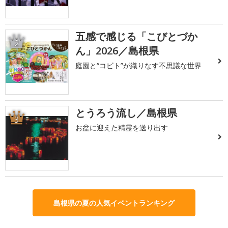
五感で感じる「こびとづか
2
ん」2026／島根県
庭園と“コビト”が織りなす不思議な世界
とうろう流し／島根県
3
お盆に迎えた精霊を送り出す
島根県の夏の人気イベントランキング