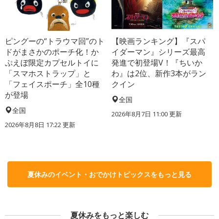
ピングーの“トラウマ回”のト
【映画ランキング】『スパ
ドがまさかのポーチ化！か
イダーマン』シリーズ最高
ぷえぼ限定カプセルトイに
発進で初登場V！『ちいか
「スマホストラップ」と
わ』は2位、新作3本がラン
「フェイスポーチ」全10種
クイン
が登場
全国
全国
2026年8月7日 11:00
更新
2026年8月8日 17:22
更新
夏休みのイベント・おでかけトピックスをもっと見る
夏休みをもっと楽しむ