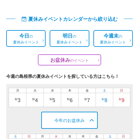
夏休みイベントカレンダーから絞り込む
今日
明日
今週末
の
の
の
夏休みイベント
夏休みイベント
夏休みイベント
お盆休み
の
イベント
今週の島根県の夏休みイベントを探している方はこちら！
月
火
水
木
金
土
日
8/
8/
8/
8/
8/
8/
8/
3
4
5
6
7
8
9
今年のお盆休み
土
日
月
火
水
木
金
土
日