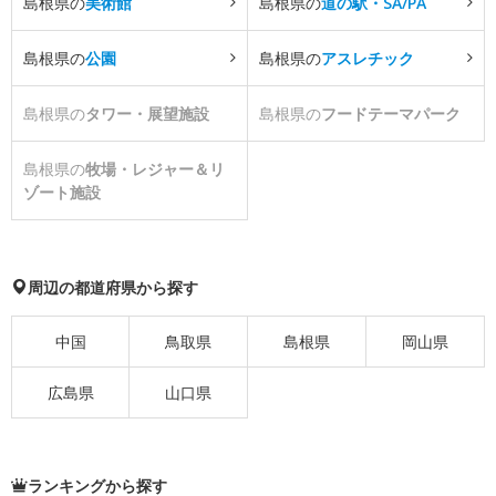
島根県の
美術館
島根県の
道の駅・SA/PA
島根県の
公園
島根県の
アスレチック
島根県の
タワー・展望施設
島根県の
フードテーマパーク
島根県の
牧場・レジャー＆リ
ゾート施設
周辺の都道府県から探す
中国
鳥取県
島根県
岡山県
広島県
山口県
ランキングから探す