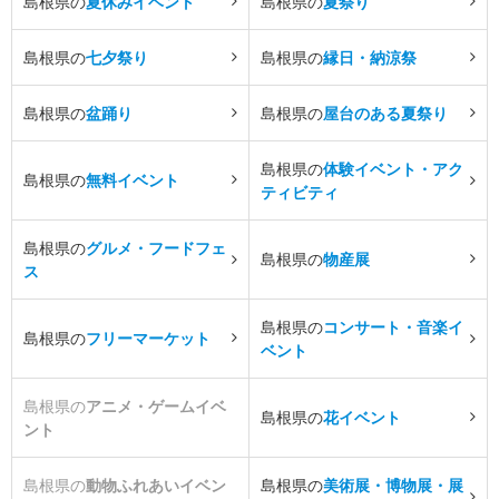
島根県の
夏休みイベント
島根県の
夏祭り
島根県の
七夕祭り
島根県の
縁日・納涼祭
島根県の
盆踊り
島根県の
屋台のある夏祭り
島根県の
体験イベント・アク
島根県の
無料イベント
ティビティ
島根県の
グルメ・フードフェ
島根県の
物産展
ス
島根県の
コンサート・音楽イ
島根県の
フリーマーケット
ベント
島根県の
アニメ・ゲームイベ
島根県の
花イベント
ント
島根県の
動物ふれあいイベン
島根県の
美術展・博物展・展