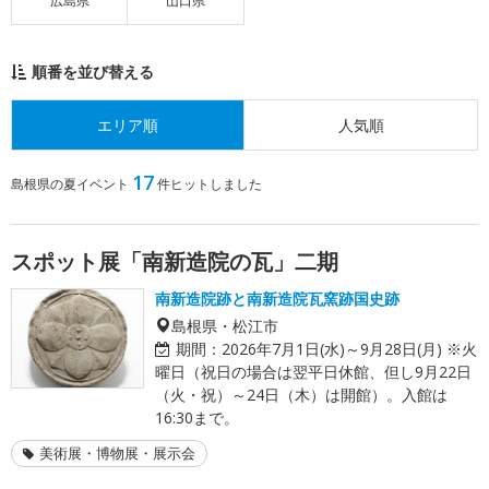
広島県
山口県
順番を並び替える
エリア順
人気順
17
島根県の夏イベント
件ヒットしました
スポット展「南新造院の瓦」二期
南新造院跡と南新造院瓦窯跡国史跡
島根県・松江市
期間：
2026年7月1日(水)～9月28日(月) ※火
曜日（祝日の場合は翌平日休館、但し9月22日
（火・祝）～24日（木）は開館）。入館は
16:30まで。
美術展・博物展・展示会