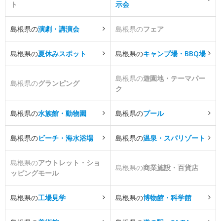
ト
示会
島根県の
演劇・講演会
島根県の
フェア
島根県の
夏休みスポット
島根県の
キャンプ場・BBQ場
島根県の
遊園地・テーマパー
島根県の
グランピング
ク
島根県の
水族館・動物園
島根県の
プール
島根県の
ビーチ・海水浴場
島根県の
温泉・スパリゾート
島根県の
アウトレット・ショ
島根県の
商業施設・百貨店
ッピングモール
島根県の
工場見学
島根県の
博物館・科学館