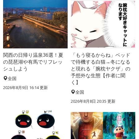
関西の日帰り温泉36選！夏
「もう寝るからね」ベッド
の琵琶湖や有馬でリフレッ
で待機する白猫→冬になる
シュしよう
と現れる「腕枕ヤクザ」の
予想外な生態【作者に聞
全国
く】
2026年8月9日 16:14
更新
全国
2026年8月8日 20:35
更新