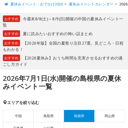
夏休みイベント・おでかけ2026
夏休みイベントカレンダー
20
今週末8/8(土)～8/9(日)開催の中国の夏休みイベント一
おすすめ
覧
夏に読みたいおすすめの怖い話まとめ
おすすめ
【2026年版】全国の夏祭り注目27選。見どころ・日程
おすすめ
もわかる！
【2026夏休み】おうち時間を充実させるおすすめの過
おすすめ
ごし方ガイド
2026年7月1日(水)開催の島根県の夏休
みイベント一覧
エリアを絞り込む
中国
鳥取県
島根県
岡山県