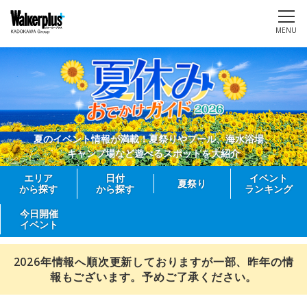
MENU
夏のイベント情報が満載！夏祭りやプール、海水浴場、
キャンプ場など遊べるスポットを大紹介
エリア
日付
イベント
夏祭り
から探す
から探す
ランキング
今日開催
イベント
2026年情報へ順次更新しておりますが一部、昨年の情
報もございます。予めご了承ください。