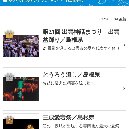
2026/08/09 更新
第21回 出雲神話まつり 出雲
1
盆踊り／島根県
21回目を迎える出雲市の夏を代表する祭り
とうろう流し／島根県
2
お盆に迎えた精霊を送り出す
三成愛宕祭／島根県
3
幻の一夜城が出現する雲南地方最大の夏祭