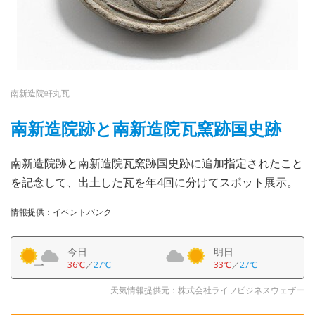
南新造院軒丸瓦
南新造院跡と南新造院瓦窯跡国史跡
南新造院跡と南新造院瓦窯跡国史跡に追加指定されたこと
を記念して、出土した瓦を年4回に分けてスポット展示。
情報提供：イベントバンク
今日
明日
36℃
／
27℃
33℃
／
27℃
天気情報提供元：株式会社ライフビジネスウェザー