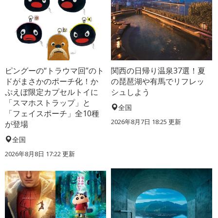
ピングーの“トラウマ回”のト
関西の日帰り温泉37選！夏
ドがまさかのポーチ化！か
の琵琶湖や有馬でリフレッ
ぷえぼ限定カプセルトイに
シュしよう
「スマホストラップ」と
全国
「フェイスポーチ」全10種
2026年8月7日 18:25
更新
が登場
全国
2026年8月8日 17:22
更新