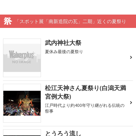
「スポット展「南新造院の瓦」二期」近くの夏祭り
武内神社大祭
夏休み最後の夏祭り
松江天神さん夏祭り(白潟天満
宮例大祭)
江戸時代より約400年守り継がれる伝統の
祭事
とうろう流し