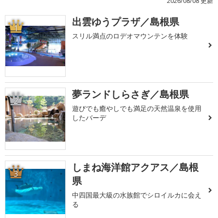
2026/08/08 更新
出雲ゆうプラザ／島根県
1
スリル満点のロデオマウンテンを体験
夢ランドしらさぎ／島根県
2
遊びでも癒やしでも満足の天然温泉を使用
したバーデ
しまね海洋館アクアス／島根
3
県
中四国最大級の水族館でシロイルカに会え
る