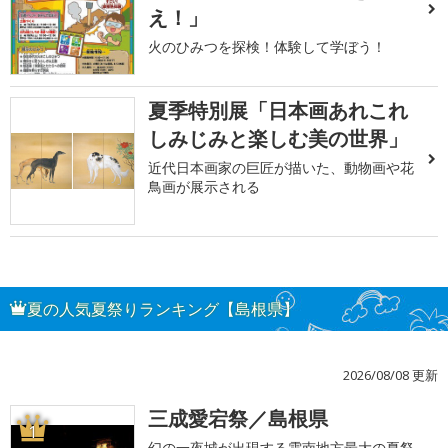
え！」
火のひみつを探検！体験して学ぼう！
夏季特別展「日本画あれこれ
しみじみと楽しむ美の世界」
近代日本画家の巨匠が描いた、動物画や花
鳥画が展示される
夏の人気夏祭りランキング【島根県】
2026/08/08 更新
三成愛宕祭／島根県
1
幻の一夜城が出現する雲南地方最大の夏祭