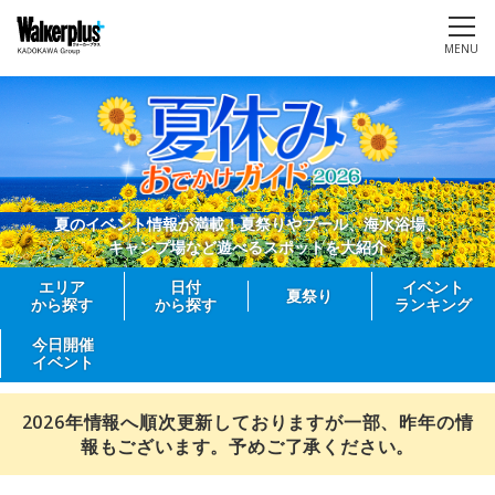
MENU
夏のイベント情報が満載！夏祭りやプール、海水浴場、
キャンプ場など遊べるスポットを大紹介
エリア
日付
イベント
夏祭り
から探す
から探す
ランキング
今日開催
イベント
2026年情報へ順次更新しておりますが一部、昨年の情
報もございます。予めご了承ください。