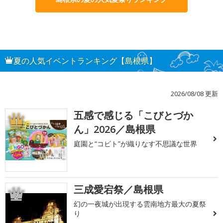
夏の人気イベントランキング【島根県】
2026/08/08 更新
五感で感じる「こびとづか
1
ん」2026／島根県
庭園と“コビト”が織りなす不思議な世界
三成愛宕祭／島根県
2
幻の一夜城が出現する雲南地方最大の夏祭
り