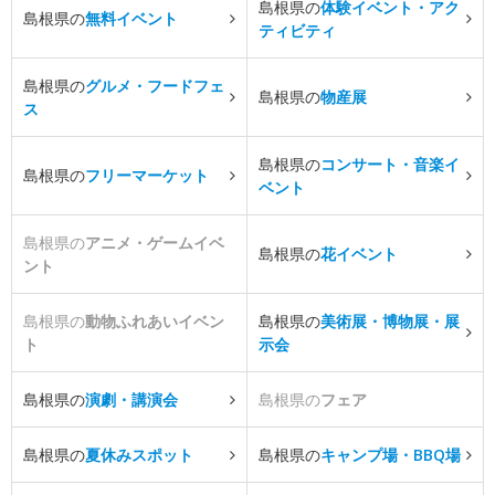
島根県の
体験イベント・アク
島根県の
無料イベント
ティビティ
島根県の
グルメ・フードフェ
島根県の
物産展
ス
島根県の
コンサート・音楽イ
島根県の
フリーマーケット
ベント
島根県の
アニメ・ゲームイベ
島根県の
花イベント
ント
島根県の
動物ふれあいイベン
島根県の
美術展・博物展・展
ト
示会
島根県の
演劇・講演会
島根県の
フェア
島根県の
夏休みスポット
島根県の
キャンプ場・BBQ場