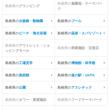
島根県の
遊園地・テーマパー
島根県の
グランピング
ク
島根県の
水族館・動物園
島根県の
プール
島根県の
ビーチ・海水浴場
島根県の
温泉・スパリゾート
島根県の
アウトレット・ショ
島根県の
商業施設・百貨店
ッピングモール
島根県の
工場見学
島根県の
博物館・科学館
島根県の
美術館
島根県の
道の駅・SA/PA
島根県の
公園
島根県の
アスレチック
島根県の
タワー・展望施設
島根県の
フードテーマパーク