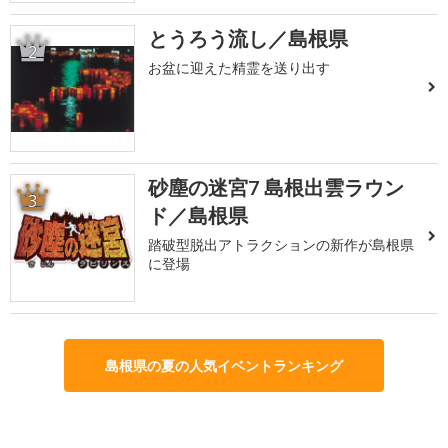
とうろう流し／島根県
2
お盆に迎えた精霊を送り出す
砂塵の迷宮7 島根出雲ラウン
3
ド／島根県
踏破型脱出アトラクションの新作が島根県
に登場
島根県の夏の人気イベントランキング