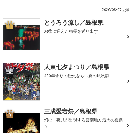
2026/08/07 更新
とうろう流し／島根県
1
お盆に迎えた精霊を送り出す
大東七夕まつり／島根県
2
450年余りの歴史をもつ夏の風物詩
三成愛宕祭／島根県
3
幻の一夜城が出現する雲南地方最大の夏祭
り