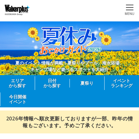
MENU
夏のイベント情報が満載！夏祭りやプール、海水浴場、
キャンプ場など遊べるスポットを大紹介
エリア
日付
イベント
夏祭り
から探す
から探す
ランキング
今日開催
イベント
2026年情報へ順次更新しておりますが一部、昨年の情
報もございます。予めご了承ください。