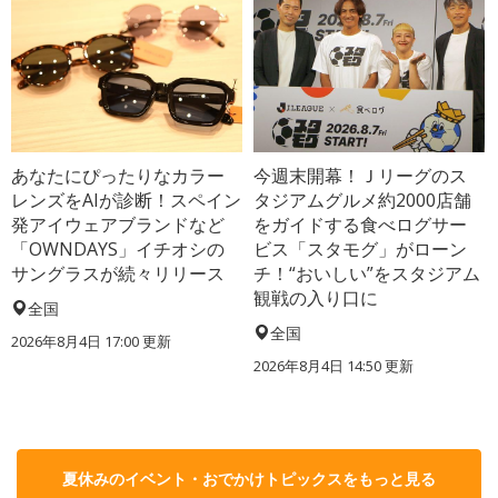
あなたにぴったりなカラー
今週末開幕！Ｊリーグのス
レンズをAIが診断！スペイン
タジアムグルメ約2000店舗
発アイウェアブランドなど
をガイドする食べログサー
「OWNDAYS」イチオシの
ビス「スタモグ」がローン
サングラスが続々リリース
チ！“おいしい”をスタジアム
観戦の入り口に
全国
全国
2026年8月4日 17:00
更新
2026年8月4日 14:50
更新
夏休みのイベント・おでかけトピックスをもっと見る