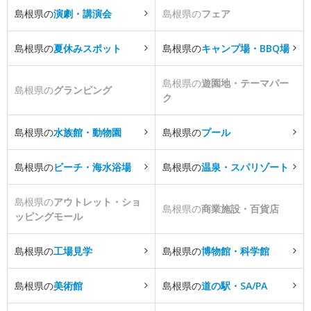
島根県の
演劇・講演会
島根県の
フェア
島根県の
夏休みスポット
島根県の
キャンプ場・BBQ場
島根県の
遊園地・テーマパー
島根県の
グランピング
ク
島根県の
水族館・動物園
島根県の
プール
島根県の
ビーチ・海水浴場
島根県の
温泉・スパリゾート
島根県の
アウトレット・ショ
島根県の
商業施設・百貨店
ッピングモール
島根県の
工場見学
島根県の
博物館・科学館
島根県の
美術館
島根県の
道の駅・SA/PA