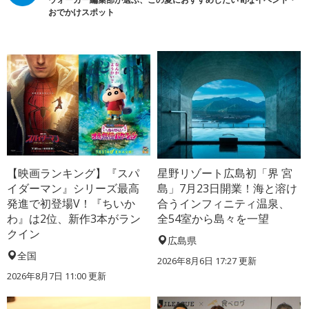
おでかけスポット
【映画ランキング】『スパ
星野リゾート広島初「界 宮
イダーマン』シリーズ最高
島」7月23日開業！海と溶け
発進で初登場V！『ちいか
合うインフィニティ温泉、
わ』は2位、新作3本がラン
全54室から島々を一望
クイン
広島県
全国
2026年8月6日 17:27
更新
2026年8月7日 11:00
更新