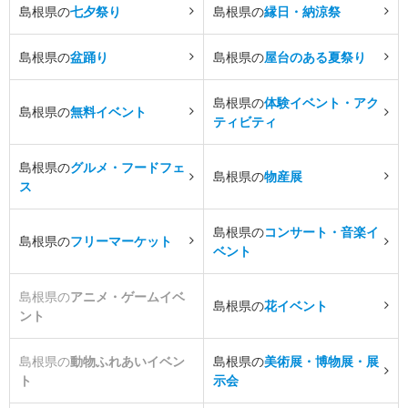
島根県の
七夕祭り
島根県の
縁日・納涼祭
島根県の
盆踊り
島根県の
屋台のある夏祭り
島根県の
体験イベント・アク
島根県の
無料イベント
ティビティ
島根県の
グルメ・フードフェ
島根県の
物産展
ス
島根県の
コンサート・音楽イ
島根県の
フリーマーケット
ベント
島根県の
アニメ・ゲームイベ
島根県の
花イベント
ント
島根県の
動物ふれあいイベン
島根県の
美術展・博物展・展
ト
示会