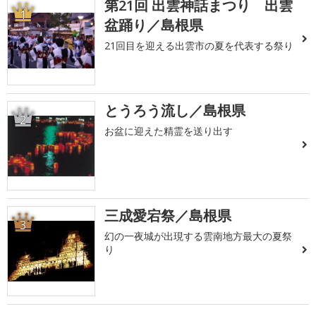
第21回 出雲神話まつり 出雲
1
盆踊り／島根県
21回目を迎える出雲市の夏を代表する祭り
とうろう流し／島根県
2
お盆に迎えた精霊を送り出す
三成愛宕祭／島根県
3
幻の一夜城が出現する雲南地方最大の夏祭
り