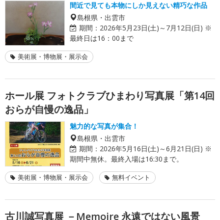
間近で見ても本物にしか見えない精巧な作品
島根県・出雲市
期間：
2026年5月23日(土)～7月12日(日) ※
最終日は16：00まで
美術展・博物展・展示会
ホール展 フォトクラブひまわり写真展「第14回
おらが自慢の逸品」
魅力的な写真が集合！
島根県・出雲市
期間：
2026年5月16日(土)～6月21日(日) ※
期間中無休。最終入場は16:30まで。
美術展・博物展・展示会
無料イベント
古川誠写真展 －Memoire 永遠ではない風景