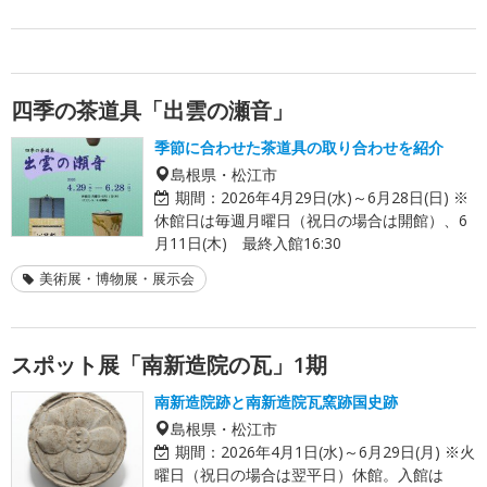
四季の茶道具「出雲の瀬音」
季節に合わせた茶道具の取り合わせを紹介
島根県・松江市
期間：
2026年4月29日(水)～6月28日(日) ※
休館日は毎週月曜日（祝日の場合は開館）、6
月11日(木) 最終入館16:30
美術展・博物展・展示会
スポット展「南新造院の瓦」1期
南新造院跡と南新造院瓦窯跡国史跡
島根県・松江市
期間：
2026年4月1日(水)～6月29日(月) ※火
曜日（祝日の場合は翌平日）休館。入館は