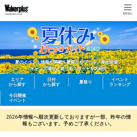
MENU
夏のイベント情報が満載！夏祭りやプール、海水浴場、
キャンプ場など遊べるスポットを大紹介
エリア
日付
イベント
夏祭り
から探す
から探す
ランキング
今日開催
イベント
2026年情報へ順次更新しておりますが一部、昨年の情
報もございます。予めご了承ください。