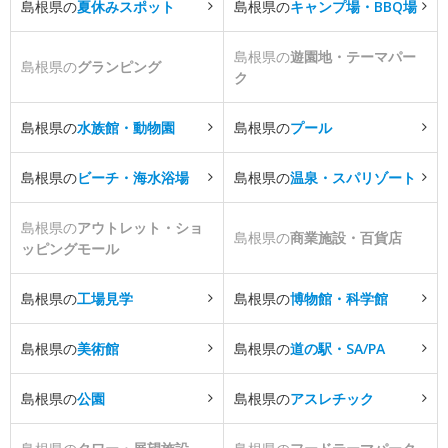
島根県の
夏休みスポット
島根県の
キャンプ場・BBQ場
島根県の
遊園地・テーマパー
島根県の
グランピング
ク
島根県の
水族館・動物園
島根県の
プール
島根県の
ビーチ・海水浴場
島根県の
温泉・スパリゾート
島根県の
アウトレット・ショ
島根県の
商業施設・百貨店
ッピングモール
島根県の
工場見学
島根県の
博物館・科学館
島根県の
美術館
島根県の
道の駅・SA/PA
島根県の
公園
島根県の
アスレチック