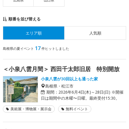
広島県
山口県
順番を並び替える
エリア順
人気順
17
島根県の夏イベント
件ヒットしました
＜小泉八雲月間＞ 西田千太郎旧居 特別開放
小泉八雲が30回以上も通った家
島根県・松江市
期間：
2026年6月4日(木)～28日(日) ※開催
日は期間中の木曜〜日曜。最終受付15:30。
美術展・博物展・展示会
無料イベント