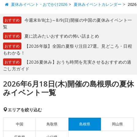
夏休みイベント・おでかけ2026
夏休みイベントカレンダー
20
今週末8/8(土)～8/9(日)開催の中国の夏休みイベント一
おすすめ
覧
夏に読みたいおすすめの怖い話まとめ
おすすめ
【2026年版】全国の夏祭り注目27選。見どころ・日程
おすすめ
もわかる！
【2026夏休み】おうち時間を充実させるおすすめの過
おすすめ
ごし方ガイド
2026年6月18日(木)開催の島根県の夏休
みイベント一覧
エリアを絞り込む
中国
鳥取県
島根県
岡山県