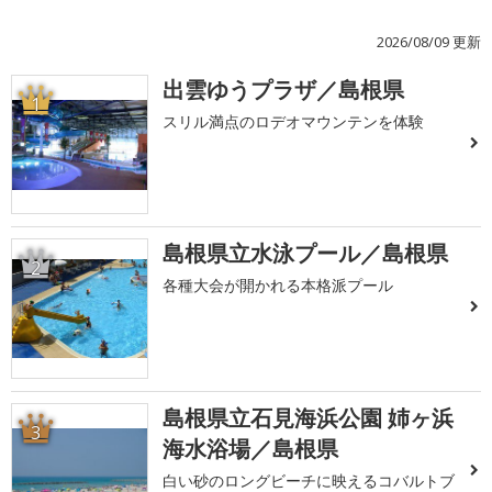
2026/08/09 更新
出雲ゆうプラザ／島根県
1
スリル満点のロデオマウンテンを体験
島根県立水泳プール／島根県
2
各種大会が開かれる本格派プール
島根県立石見海浜公園 姉ヶ浜
3
海水浴場／島根県
白い砂のロングビーチに映えるコバルトブ