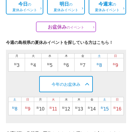
今日
明日
今週末
の
の
の
夏休みイベント
夏休みイベント
夏休みイベント
お盆休み
の
イベント
今週の島根県の夏休みイベントを探している方はこちら！
月
火
水
木
金
土
日
8/
8/
8/
8/
8/
8/
8/
3
4
5
6
7
8
9
今年のお盆休み
土
日
月
火
水
木
金
土
日
8/
8/
8/
8/
8/
8/
8/
8/
8/
8
9
10
11
12
13
14
15
16