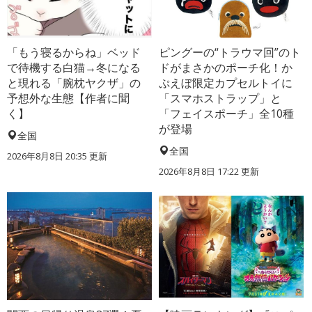
「もう寝るからね」ベッド
ピングーの“トラウマ回”のト
で待機する白猫→冬になる
ドがまさかのポーチ化！か
と現れる「腕枕ヤクザ」の
ぷえぼ限定カプセルトイに
予想外な生態【作者に聞
「スマホストラップ」と
く】
「フェイスポーチ」全10種
が登場
全国
全国
2026年8月8日 20:35
更新
2026年8月8日 17:22
更新