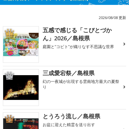
2026/08/08 更新
五感で感じる「こびとづか
1
ん」2026／島根県
庭園と“コビト”が織りなす不思議な世界
三成愛宕祭／島根県
2
幻の一夜城が出現する雲南地方最大の夏祭
り
とうろう流し／島根県
3
お盆に迎えた精霊を送り出す