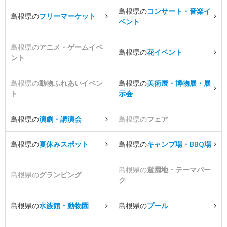
島根県の
コンサート・音楽イ
島根県の
フリーマーケット
ベント
島根県の
アニメ・ゲームイベ
島根県の
花イベント
ント
島根県の
動物ふれあいイベン
島根県の
美術展・博物展・展
ト
示会
島根県の
演劇・講演会
島根県の
フェア
島根県の
夏休みスポット
島根県の
キャンプ場・BBQ場
島根県の
遊園地・テーマパー
島根県の
グランピング
ク
島根県の
水族館・動物園
島根県の
プール