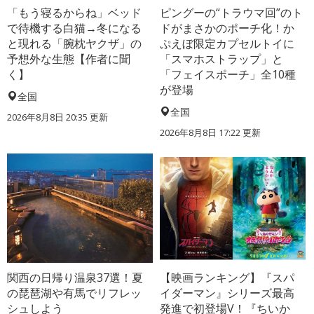
「もう寝るからね」ベッド
ピングーの“トラウマ回”のト
で待機する白猫→冬になる
ドがまさかのポーチ化！か
と現れる「腕枕ヤクザ」の
ぷえぼ限定カプセルトイに
予想外な生態【作者に聞
「スマホストラップ」と
く】
「フェイスポーチ」全10種
が登場
全国
全国
2026年8月8日 20:35
更新
2026年8月8日 17:22
更新
関西の日帰り温泉37選！夏
【映画ランキング】『スパ
の琵琶湖や有馬でリフレッ
イダーマン』シリーズ最高
シュしよう
発進で初登場V！『ちいか