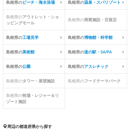
島根県の
ビーチ・海水浴場
島根県の
温泉・スパリゾート
島根県の
アウトレット・ショ
島根県の
商業施設・百貨店
ッピングモール
島根県の
工場見学
島根県の
博物館・科学館
島根県の
美術館
島根県の
道の駅・SA/PA
島根県の
公園
島根県の
アスレチック
島根県の
タワー・展望施設
島根県の
フードテーマパーク
島根県の
牧場・レジャー＆リ
ゾート施設
周辺の都道府県から探す