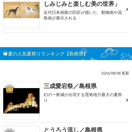
しみじみと楽しむ美の世界」
近代日本画家の巨匠が描いた、動物画や花
鳥画が展示される
夏の人気夏祭りランキング【島根県】
2026/08/08 更新
三成愛宕祭／島根県
1
幻の一夜城が出現する雲南地方最大の夏祭
り
とうろう流し／島根県