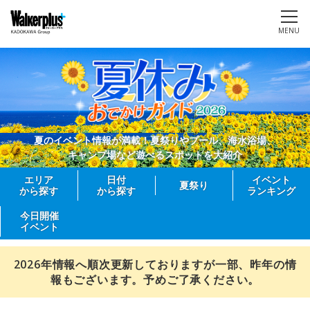
MENU
夏のイベント情報が満載！夏祭りやプール、海水浴場、
キャンプ場など遊べるスポットを大紹介
エリア
日付
イベント
夏祭り
から探す
から探す
ランキング
今日開催
イベント
2026年情報へ順次更新しておりますが一部、昨年の情
報もございます。予めご了承ください。