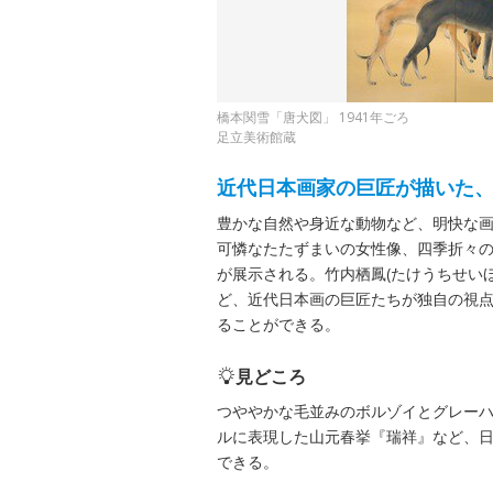
橋本関雪「唐犬図」 1941年ごろ
足立美術館蔵
近代日本画家の巨匠が描いた
豊かな自然や身近な動物など、明快な
可憐なたたずまいの女性像、四季折々
が展示される。竹内栖鳳(たけうちせいほ
ど、近代日本画の巨匠たちが独自の視
ることができる。
見どころ
つややかな毛並みのボルゾイとグレー
ルに表現した山元春挙『瑞祥』など、
できる。