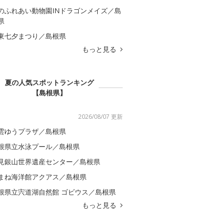
のふれあい動物園INドラゴンメイズ／島
県
東七夕まつり／島根県
もっと見る
夏の人気スポットランキング
【島根県】
2026/08/07 更新
雲ゆうプラザ／島根県
根県立水泳プール／島根県
見銀山世界遺産センター／島根県
まね海洋館アクアス／島根県
根県立宍道湖自然館 ゴビウス／島根県
もっと見る