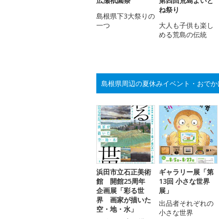
広瀬祇園祭
第四回荒島よいと
ね祭り
島根県下3大祭りの
一つ
大人も子供も楽し
める荒島の伝統
島根県周辺の夏休みイベント・おでか
浜田市立石正美術
ギャラリー展「第
館 開館25周年
13回 小さな世界
企画展「彩る世
展」
界 画家が描いた
出品者それぞれの
空・地・水」
小さな世界