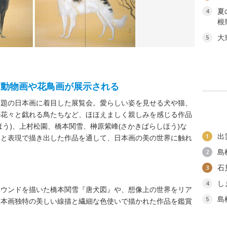
夏
4
根
大
5
、動物画や花鳥画が展示される
画題の日本画に着目した展覧会。愛らしい姿を見せる犬や猫、
の花々と戯れる鳥たちなど、ほほえましく親しみを感じる作品
う)、上村松園、橋本関雪、榊原紫峰(さかきばらしほう)な
出
1
点と表現で描き出した作品を通して、日本画の美の世界に触れ
島
2
石
3
し
4
ハウンドを描いた橋本関雪『唐犬図』や、想像上の世界をリア
島
5
日本画独特の美しい線描と繊細な色使いで描かれた作品を鑑賞