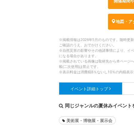
開催期間
地図・ア
※掲載情報は2026年5月のものです。随時
ご確認のうえ、おでかけください。
※自然災害の影響やその他諸事情により、イ
になる場合があります。
※掲載されている画像は取材先から本ページ
載(二次使用)は禁止です。
※表示料金は消費税8％ないし10％の内税表示
イベント詳細
トップ
同じジャンルの夏休みイベント
美術展・博物展・展示会