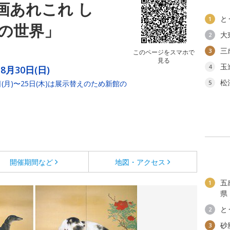
画あれこれ し
と
1
の世界」
大
2
三
3
このページをスマホで
見る
玉
4
8月30日(日)
松
日(月)〜25日(木)は展示替えのため新館の
5
開催期間など
地図・アクセス
五
1
県
と
2
砂
3