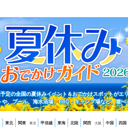
開催予定の全国の夏休みイベント＆おでかけスポットがエ
トや、プール、海水浴場、BBQ・キャンプ場など、遊べ
道
東北
関東
甲信越
東海
北陸
関西
中国
四国
東京
大阪