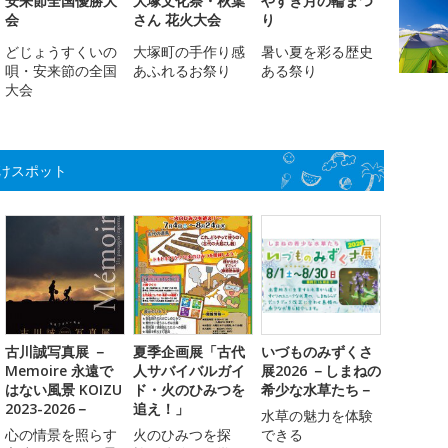
安来節全国優勝大
大塚文化祭・秋葉
やすぎ月の輪まつ
会
さん 花火大会
り
どじょうすくいの
大塚町の手作り感
暑い夏を彩る歴史
唄・安来節の全国
あふれるお祭り
ある祭り
大会
けスポット
古川誠写真展 －
夏季企画展「古代
いづものみずくさ
Memoire 永遠で
人サバイバルガイ
展2026 －しまねの
はない風景 KOIZU
ド・火のひみつを
希少な水草たち－
2023-2026－
追え！」
水草の魅力を体験
心の情景を照らす
火のひみつを探
できる