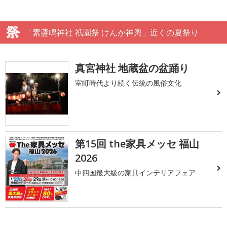
「素盞鳴神社 祇園祭 けんか神輿」近くの夏祭り
真宮神社 地蔵盆の盆踊り
室町時代より続く伝統の風俗文化
第15回 the家具メッセ 福山
2026
中四国最大級の家具インテリアフェア