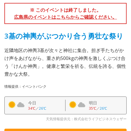
※ このイベントは終了しました。
広島県のイベントはこちらからご確認ください。
3基の神輿がぶつかり合う勇壮な祭り
近隣地区の神輿3基が次々と神社に集合。担ぎ手たちがか
け声をあげながら、重さ約500kgの神輿を激しくぶつけ合
う「けんか神輿」。健康と繁栄を祈る、伝統を誇る、個性
豊かな大祭。
情報提供：イベントバンク
今日
明日
34℃
／
26℃
35℃
／
26℃
天気情報提供元：株式会社ライフビジネスウェザー