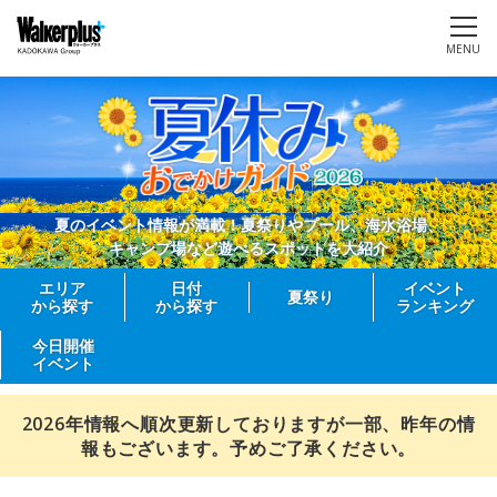
MENU
夏のイベント情報が満載！夏祭りやプール、海水浴場、
キャンプ場など遊べるスポットを大紹介
エリア
日付
イベント
夏祭り
から探す
から探す
ランキング
今日開催
イベント
2026年情報へ順次更新しておりますが一部、昨年の情
報もございます。予めご了承ください。