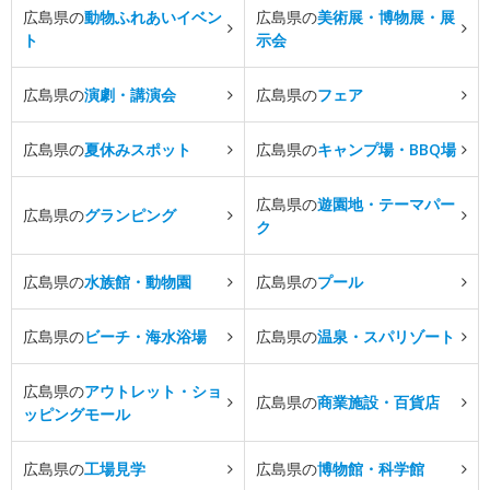
広島県の
動物ふれあいイベン
広島県の
美術展・博物展・展
ト
示会
広島県の
演劇・講演会
広島県の
フェア
広島県の
夏休みスポット
広島県の
キャンプ場・BBQ場
広島県の
遊園地・テーマパー
広島県の
グランピング
ク
広島県の
水族館・動物園
広島県の
プール
広島県の
ビーチ・海水浴場
広島県の
温泉・スパリゾート
広島県の
アウトレット・ショ
広島県の
商業施設・百貨店
ッピングモール
広島県の
工場見学
広島県の
博物館・科学館