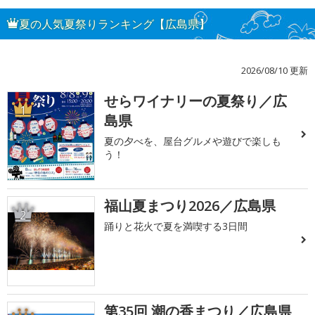
夏の人気夏祭りランキング【広島県】
2026/08/10 更新
せらワイナリーの夏祭り／広
1
島県
夏の夕べを、屋台グルメや遊びで楽しも
う！
福山夏まつり2026／広島県
2
踊りと花火で夏を満喫する3日間
第35回 潮の香まつり／広島県