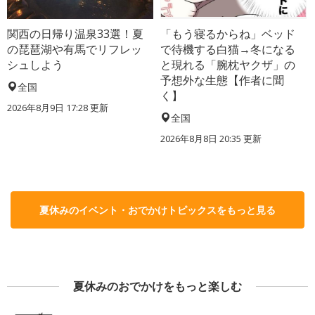
関西の日帰り温泉33選！夏
「もう寝るからね」ベッド
の琵琶湖や有馬でリフレッ
で待機する白猫→冬になる
シュしよう
と現れる「腕枕ヤクザ」の
予想外な生態【作者に聞
全国
く】
2026年8月9日 17:28
更新
全国
2026年8月8日 20:35
更新
夏休みのイベント・おでかけトピックスをもっと見る
夏休みのおでかけをもっと楽しむ