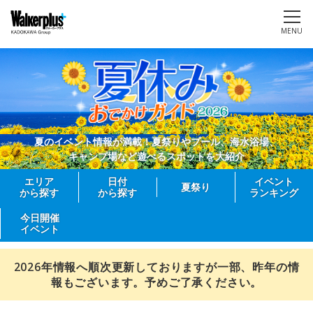
MENU
夏のイベント情報が満載！夏祭りやプール、海水浴場、
キャンプ場など遊べるスポットを大紹介
エリア
日付
イベント
夏祭り
から探す
から探す
ランキング
今日開催
イベント
2026年情報へ順次更新しておりますが一部、昨年の情
報もございます。予めご了承ください。