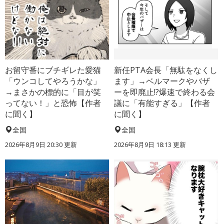
お留守番にブチギレた愛猫
新任PTA会長「無駄をなくし
「ウンコしてやろうかな」
ます」→ベルマークやバザ
→まさかの標的に「目が笑
ーを即廃止!?爆速で終わる会
ってない！」と恐怖【作者
議に「有能すぎる」【作者
に聞く】
に聞く】
全国
全国
2026年8月9日 20:30
更新
2026年8月9日 18:13
更新