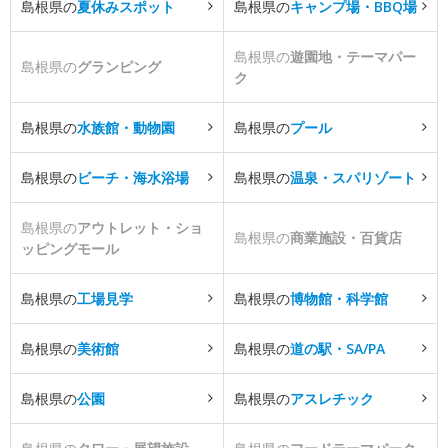
島根県の
夏休みスポット
島根県の
キャンプ場・BBQ場
島根県の
遊園地・テーマパー
島根県の
グランピング
ク
島根県の
水族館・動物園
島根県の
プール
島根県の
ビーチ・海水浴場
島根県の
温泉・スパリゾート
島根県の
アウトレット・ショ
島根県の
商業施設・百貨店
ッピングモール
島根県の
工場見学
島根県の
博物館・科学館
島根県の
美術館
島根県の
道の駅・SA/PA
島根県の
公園
島根県の
アスレチック