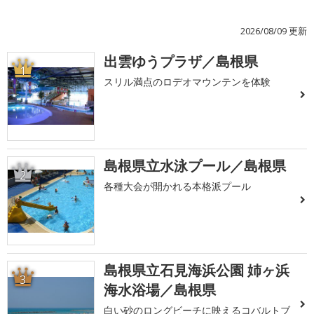
2026/08/09 更新
出雲ゆうプラザ／島根県
1
スリル満点のロデオマウンテンを体験
島根県立水泳プール／島根県
2
各種大会が開かれる本格派プール
島根県立石見海浜公園 姉ヶ浜
3
海水浴場／島根県
白い砂のロングビーチに映えるコバルトブ