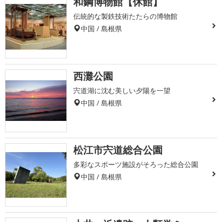
和鋼博物館【休館】
伝統的な製鉄技術たたらの博物館
中国 / 島根県
西灘公園
宍道湖に沈む美しい夕陽を一望
中国 / 島根県
松江市宍道総合公園
多彩なスポーツ施設がそろった総合公園
中国 / 島根県