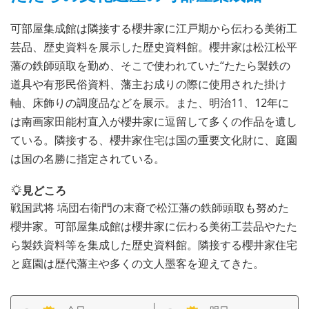
可部屋集成館は隣接する櫻井家に江戸期から伝わる美術工
芸品、歴史資料を展示した歴史資料館。櫻井家は松江松平
藩の鉄師頭取を勤め、そこで使われていた“たたら製鉄の
道具や有形民俗資料、藩主お成りの際に使用された掛け
軸、床飾りの調度品などを展示。また、明治11、12年に
は南画家田能村直入が櫻井家に逗留して多くの作品を遺し
ている。隣接する、櫻井家住宅は国の重要文化財に、庭園
は国の名勝に指定されている。
見どころ
戦国武将 塙団右衛門の末裔で松江藩の鉄師頭取も努めた
櫻井家。可部屋集成館は櫻井家に伝わる美術工芸品やたた
ら製鉄資料等を集成した歴史資料館。隣接する櫻井家住宅
と庭園は歴代藩主や多くの文人墨客を迎えてきた。