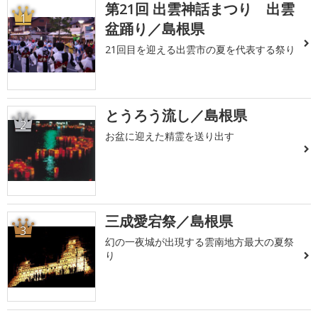
第21回 出雲神話まつり 出雲
1
盆踊り／島根県
21回目を迎える出雲市の夏を代表する祭り
とうろう流し／島根県
2
お盆に迎えた精霊を送り出す
三成愛宕祭／島根県
3
幻の一夜城が出現する雲南地方最大の夏祭
り