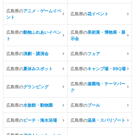
広島県の
アニメ・ゲームイベ
広島県の
花イベント
ント
広島県の
動物ふれあいイベン
広島県の
美術展・博物展・展
ト
示会
広島県の
演劇・講演会
広島県の
フェア
広島県の
夏休みスポット
広島県の
キャンプ場・BBQ場
広島県の
遊園地・テーマパー
広島県の
グランピング
ク
広島県の
水族館・動物園
広島県の
プール
広島県の
ビーチ・海水浴場
広島県の
温泉・スパリゾート