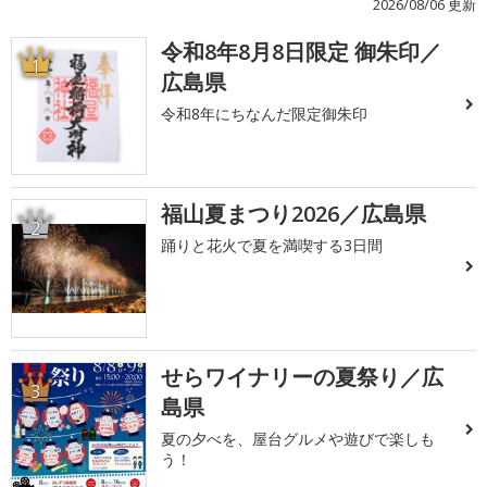
2026/08/06 更新
令和8年8月8日限定 御朱印／
1
広島県
令和8年にちなんだ限定御朱印
福山夏まつり2026／広島県
2
踊りと花火で夏を満喫する3日間
せらワイナリーの夏祭り／広
3
島県
夏の夕べを、屋台グルメや遊びで楽しも
う！