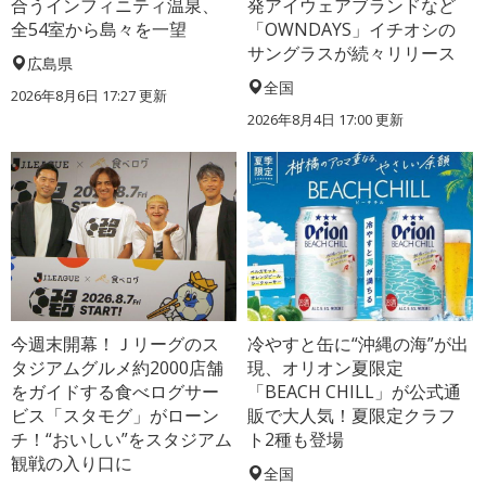
合うインフィニティ温泉、
発アイウェアブランドなど
全54室から島々を一望
「OWNDAYS」イチオシの
サングラスが続々リリース
広島県
全国
2026年8月6日 17:27
更新
2026年8月4日 17:00
更新
今週末開幕！Ｊリーグのス
冷やすと缶に“沖縄の海”が出
タジアムグルメ約2000店舗
現、オリオン夏限定
をガイドする食べログサー
「BEACH CHILL」が公式通
ビス「スタモグ」がローン
販で大人気！夏限定クラフ
チ！“おいしい”をスタジアム
ト2種も登場
観戦の入り口に
全国