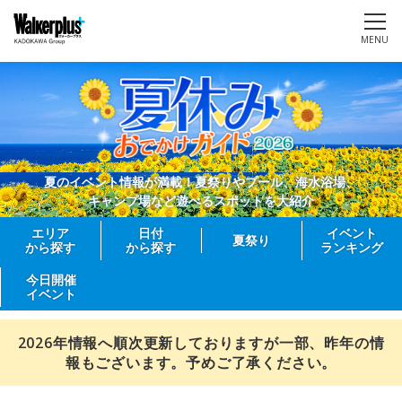
MENU
夏のイベント情報が満載！夏祭りやプール、海水浴場、
キャンプ場など遊べるスポットを大紹介
エリア
日付
イベント
夏祭り
から探す
から探す
ランキング
今日開催
イベント
2026年情報へ順次更新しておりますが一部、昨年の情
報もございます。予めご了承ください。