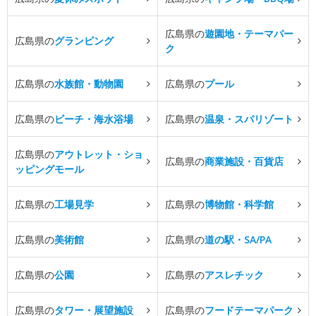
広島県の
遊園地・テーマパー
広島県の
グランピング
ク
広島県の
水族館・動物園
広島県の
プール
広島県の
ビーチ・海水浴場
広島県の
温泉・スパリゾート
広島県の
アウトレット・ショ
広島県の
商業施設・百貨店
ッピングモール
広島県の
工場見学
広島県の
博物館・科学館
広島県の
美術館
広島県の
道の駅・SA/PA
広島県の
公園
広島県の
アスレチック
広島県の
タワー・展望施設
広島県の
フードテーマパーク