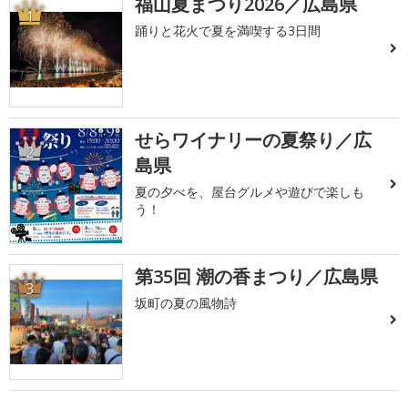
福山夏まつり2026／広島県
1
踊りと花火で夏を満喫する3日間
せらワイナリーの夏祭り／広
2
島県
夏の夕べを、屋台グルメや遊びで楽しも
う！
第35回 潮の香まつり／広島県
3
坂町の夏の風物詩