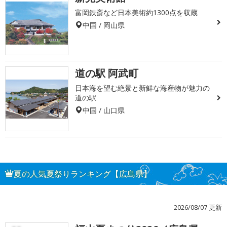
富岡鉄斎など日本美術約1300点を収蔵
中国 / 岡山県
道の駅 阿武町
日本海を望む絶景と新鮮な海産物が魅力の
道の駅
中国 / 山口県
夏の人気夏祭りランキング【広島県】
2026/08/07 更新