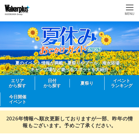
MENU
夏のイベント情報が満載！夏祭りやプール、海水浴場、
キャンプ場など遊べるスポットを大紹介
エリア
日付
イベント
夏祭り
から探す
から探す
ランキング
今日開催
イベント
2026年情報へ順次更新しておりますが一部、昨年の情
報もございます。予めご了承ください。