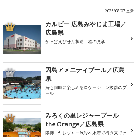
2026/08/07 更新
カルビー 広島みやじま工場／
1
広島県
かっぱえびせん製造工程の見学
因島アメニティプール／広島
2
県
海も同時に楽しめるロケーション抜群のプ
ール
みろくの里レジャープール
3
the Orange／広島県
隣接したレジャー施設へ水着で行き来でき