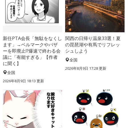
新任PTA会長「無駄をなくし
関西の日帰り温泉33選！夏
ます」→ベルマークやバザ
の琵琶湖や有馬でリフレッ
ーを即廃止!?爆速で終わる会
シュしよう
議に「有能すぎる」【作者
全国
に聞く】
2026年8月9日 17:28
更新
全国
2026年8月9日 18:13
更新