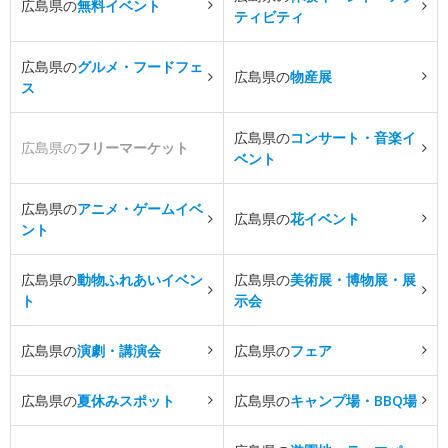
広島県の
無料イベント
ティビティ
広島県の
グルメ・フードフェ
広島県の
物産展
ス
広島県の
コンサート・音楽イ
広島県の
フリーマーケット
ベント
広島県の
アニメ・ゲームイベ
広島県の
花イベント
ント
広島県の
動物ふれあいイベン
広島県の
美術展・博物展・展
ト
示会
広島県の
演劇・講演会
広島県の
フェア
広島県の
夏休みスポット
広島県の
キャンプ場・BBQ場