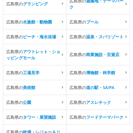
広島県の
遊園地・テーマパー
広島県の
グランピング
ク
広島県の
水族館・動物園
広島県の
プール
広島県の
ビーチ・海水浴場
広島県の
温泉・スパリゾート
広島県の
アウトレット・ショ
広島県の
商業施設・百貨店
ッピングモール
広島県の
工場見学
広島県の
博物館・科学館
広島県の
美術館
広島県の
道の駅・SA/PA
広島県の
公園
広島県の
アスレチック
広島県の
タワー・展望施設
広島県の
フードテーマパーク
広島県の
牧場・レジャー＆リ