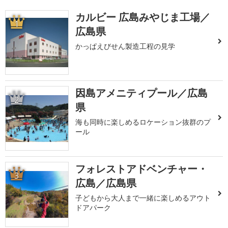
カルビー 広島みやじま工場／
1
広島県
かっぱえびせん製造工程の見学
因島アメニティプール／広島
2
県
海も同時に楽しめるロケーション抜群のプ
ール
フォレストアドベンチャー・
3
広島／広島県
子どもから大人まで一緒に楽しめるアウト
ドアパーク