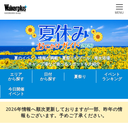
MENU
夏のイベント情報が満載！夏祭りやプール、海水浴場、
キャンプ場など遊べるスポットを大紹介
エリア
日付
イベント
夏祭り
から探す
から探す
ランキング
今日開催
イベント
2026年情報へ順次更新しておりますが一部、昨年の情
報もございます。予めご了承ください。