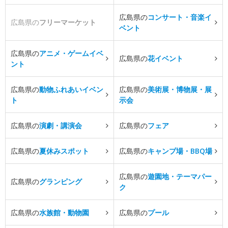
広島県の
コンサート・音楽イ
広島県の
フリーマーケット
ベント
広島県の
アニメ・ゲームイベ
広島県の
花イベント
ント
広島県の
動物ふれあいイベン
広島県の
美術展・博物展・展
ト
示会
広島県の
演劇・講演会
広島県の
フェア
広島県の
夏休みスポット
広島県の
キャンプ場・BBQ場
広島県の
遊園地・テーマパー
広島県の
グランピング
ク
広島県の
水族館・動物園
広島県の
プール