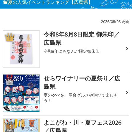
夏の人気イベントランキング【広島県】
2026/08/08 更新
令和8年8月8日限定 御朱印／
1
広島県
令和8年にちなんだ限定御朱印
せらワイナリーの夏祭り／広
2
島県
夏の夕べを、屋台グルメや遊びで楽しも
う！
よこがわ・川・夏フェス2026
3
／広島県