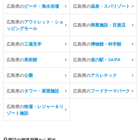
広島県の
ビーチ・海水浴場
広島県の
温泉・スパリゾート
広島県の
アウトレット・ショ
広島県の
商業施設・百貨店
ッピングモール
広島県の
工場見学
広島県の
博物館・科学館
広島県の
美術館
広島県の
道の駅・SA/PA
広島県の
公園
広島県の
アスレチック
広島県の
タワー・展望施設
広島県の
フードテーマパーク
広島県の
牧場・レジャー＆リ
ゾート施設
周辺の都道府県から探す