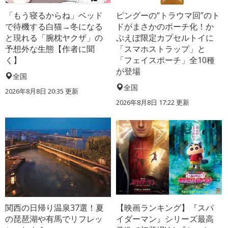
「もう寝るからね」ベッド
ピングーの“トラウマ回”のト
で待機する白猫→冬になる
ドがまさかのポーチ化！か
と現れる「腕枕ヤクザ」の
ぷえぼ限定カプセルトイに
予想外な生態【作者に聞
「スマホストラップ」と
く】
「フェイスポーチ」全10種
が登場
全国
全国
2026年8月8日 20:35
更新
2026年8月8日 17:22
更新
関西の日帰り温泉37選！夏
【映画ランキング】『スパ
の琵琶湖や有馬でリフレッ
イダーマン』シリーズ最高