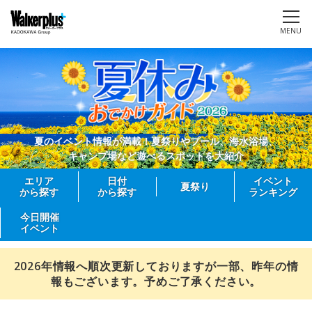
MENU
夏のイベント情報が満載！夏祭りやプール、海水浴場、
キャンプ場など遊べるスポットを大紹介
エリア
日付
イベント
夏祭り
から探す
から探す
ランキング
今日開催
イベント
2026年情報へ順次更新しておりますが一部、昨年の情
報もございます。予めご了承ください。