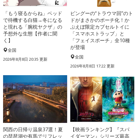
「もう寝るからね」ベッド
ピングーの“トラウマ回”のト
で待機する白猫→冬になる
ドがまさかのポーチ化！か
と現れる「腕枕ヤクザ」の
ぷえぼ限定カプセルトイに
予想外な生態【作者に聞
「スマホストラップ」と
く】
「フェイスポーチ」全10種
が登場
全国
全国
2026年8月8日 20:35
更新
2026年8月8日 17:22
更新
関西の日帰り温泉37選！夏
【映画ランキング】『スパ
の琵琶湖や有馬でリフレッ
イダーマン』シリーズ最高