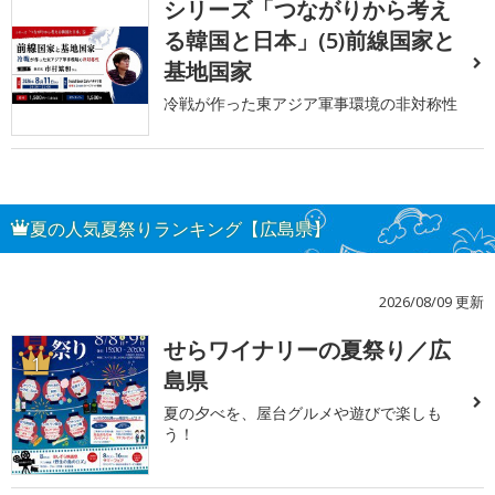
シリーズ「つながりから考え
る韓国と日本」(5)前線国家と
基地国家
冷戦が作った東アジア軍事環境の非対称性
夏の人気夏祭りランキング【広島県】
2026/08/09 更新
せらワイナリーの夏祭り／広
1
島県
夏の夕べを、屋台グルメや遊びで楽しも
う！