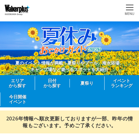
MENU
夏のイベント情報が満載！夏祭りやプール、海水浴場、
キャンプ場など遊べるスポットを大紹介
エリア
日付
イベント
夏祭り
から探す
から探す
ランキング
今日開催
イベント
2026年情報へ順次更新しておりますが一部、昨年の情
報もございます。予めご了承ください。