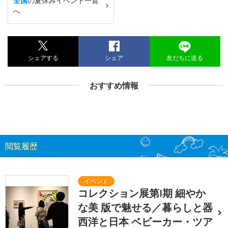
全国
の夏休みイベント一覧
へ
シェアする
シェア
友だちに送る
おすすめ情報
閲覧履歴
コレクション展第I期 細やか
な美 版で魅せる／暮らしと器
西洋と日本 ベビーカー・ツア