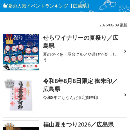
夏の人気イベントランキング【広島県】
2026/08/09 更新
せらワイナリーの夏祭り／広
1
島県
夏の夕べを、屋台グルメや遊びで楽しも
う！
令和8年8月8日限定 御朱印／
2
広島県
令和8年にちなんだ限定御朱印
福山夏まつり2026／広島県
3