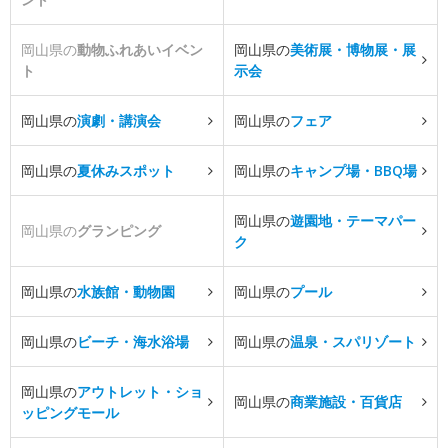
岡山県の
動物ふれあいイベン
岡山県の
美術展・博物展・展
ト
示会
岡山県の
演劇・講演会
岡山県の
フェア
岡山県の
夏休みスポット
岡山県の
キャンプ場・BBQ場
岡山県の
遊園地・テーマパー
岡山県の
グランピング
ク
岡山県の
水族館・動物園
岡山県の
プール
岡山県の
ビーチ・海水浴場
岡山県の
温泉・スパリゾート
岡山県の
アウトレット・ショ
岡山県の
商業施設・百貨店
ッピングモール