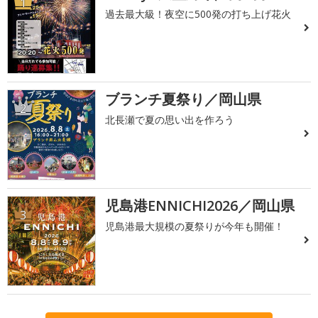
1
過去最大級！夜空に500発の打ち上げ花火
ブランチ夏祭り／岡山県
2
北長瀬で夏の思い出を作ろう
児島港ENNICHI2026／岡山県
3
児島港最大規模の夏祭りが今年も開催！