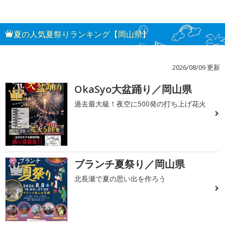
夏の人気夏祭りランキング【岡山県】
2026/08/09 更新
OkaSyo大盆踊り／岡山県
1
過去最大級！夜空に500発の打ち上げ花火
ブランチ夏祭り／岡山県
2
北長瀬で夏の思い出を作ろう