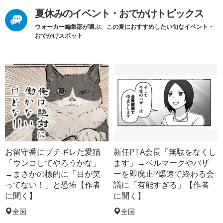
夏休みのイベント・おでかけトピックス
ウォーカー編集部が選ぶ、この夏におすすめしたい旬なイベント・
おでかけスポット
お留守番にブチギレた愛猫
新任PTA会長「無駄をなくし
「ウンコしてやろうかな」
ます」→ベルマークやバザ
→まさかの標的に「目が笑
ーを即廃止!?爆速で終わる会
ってない！」と恐怖【作者
議に「有能すぎる」【作者
に聞く】
に聞く】
全国
全国