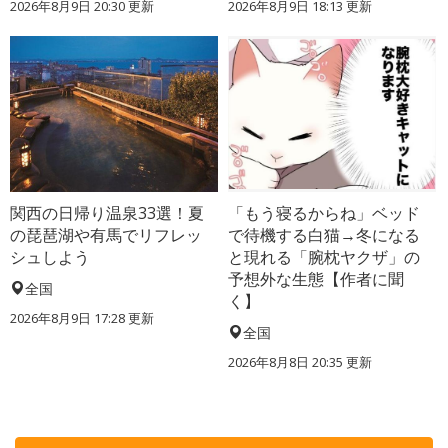
2026年8月9日 20:30
更新
2026年8月9日 18:13
更新
関西の日帰り温泉33選！夏
「もう寝るからね」ベッド
の琵琶湖や有馬でリフレッ
で待機する白猫→冬になる
シュしよう
と現れる「腕枕ヤクザ」の
予想外な生態【作者に聞
全国
く】
2026年8月9日 17:28
更新
全国
2026年8月8日 20:35
更新