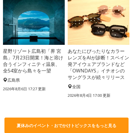
星野リゾート広島初「界 宮
あなたにぴったりなカラー
島」7月23日開業！海と溶け
レンズをAIが診断！スペイン
合うインフィニティ温泉、
発アイウェアブランドなど
全54室から島々を一望
「OWNDAYS」イチオシの
サングラスが続々リリース
広島県
全国
2026年8月6日 17:27
更新
2026年8月4日 17:00
更新
夏休みのイベント・おでかけトピックスをもっと見る