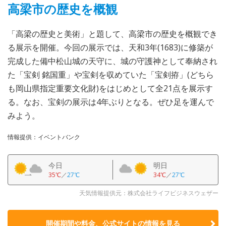
高梁市の歴史を概観
「高梁の歴史と美術」と題して、高梁市の歴史を概観でき
る展示を開催。今回の展示では、天和3年(1683)に修築が
完成した備中松山城の天守に、城の守護神として奉納され
た「宝剣 銘国重」や宝剣を収めていた「宝剣拵」(どちら
も岡山県指定重要文化財)をはじめとして全21点を展示す
る。なお、宝剣の展示は4年ぶりとなる。ぜひ足を運んで
みよう。
情報提供：イベントバンク
今日
明日
35℃
／
27℃
34℃
／
27℃
天気情報提供元：株式会社ライフビジネスウェザー
開催期間や料金、公式サイトの
情報を見る