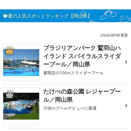
夏の人気スポットランキング【岡山県】
2026/08/08 更新
ブラジリアンパーク 鷲羽山ハ
1
イランド スパイラルスライダ
ープール／岡山県
夏限定の100ｍスライダープール
たけべの森公園 レジャープー
2
ル／岡山県
子供のプールデビューに最適