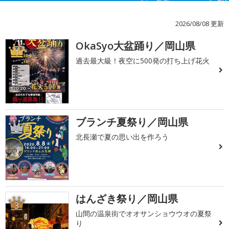
2026/08/08 更新
OkaSyo大盆踊り／岡山県
1
過去最大級！夜空に500発の打ち上げ花火
ブランチ夏祭り／岡山県
2
北長瀬で夏の思い出を作ろう
はんざき祭り／岡山県
3
山間の温泉街でオオサンショウウオの夏祭
り