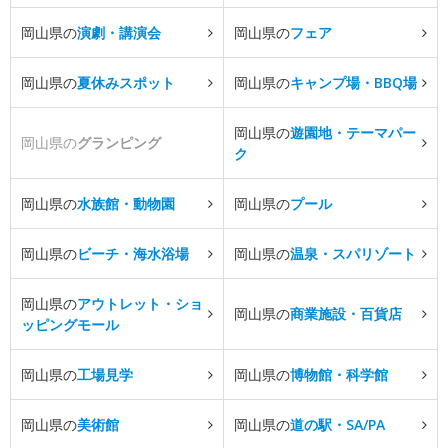
岡山県の
演劇・講演会
岡山県の
フェア
岡山県の
夏休みスポット
岡山県の
キャンプ場・BBQ場
岡山県の
遊園地・テーマパー
岡山県の
グランピング
ク
岡山県の
水族館・動物園
岡山県の
プール
岡山県の
ビーチ・海水浴場
岡山県の
温泉・スパリゾート
岡山県の
アウトレット・ショ
岡山県の
商業施設・百貨店
ッピングモール
岡山県の
工場見学
岡山県の
博物館・科学館
岡山県の
美術館
岡山県の
道の駅・SA/PA