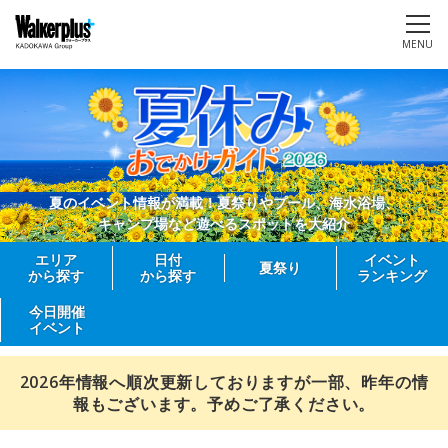
MENU
夏のイベント情報が満載！夏祭りやプール、海水浴場、
キャンプ場など遊べるスポットを大紹介
エリア
日付
イベント
夏祭り
から探す
から探す
ランキング
今日開催
イベント
2026年情報へ順次更新しておりますが一部、昨年の情
報もございます。予めご了承ください。