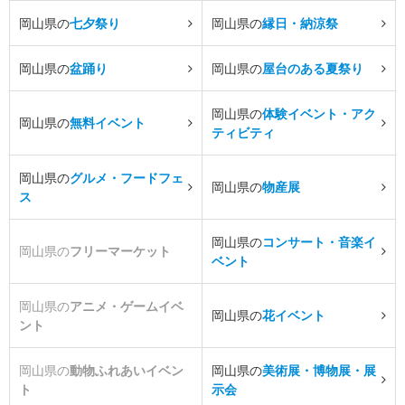
岡山県の
七夕祭り
岡山県の
縁日・納涼祭
岡山県の
盆踊り
岡山県の
屋台のある夏祭り
岡山県の
体験イベント・アク
岡山県の
無料イベント
ティビティ
岡山県の
グルメ・フードフェ
岡山県の
物産展
ス
岡山県の
コンサート・音楽イ
岡山県の
フリーマーケット
ベント
岡山県の
アニメ・ゲームイベ
岡山県の
花イベント
ント
岡山県の
動物ふれあいイベン
岡山県の
美術展・博物展・展
ト
示会