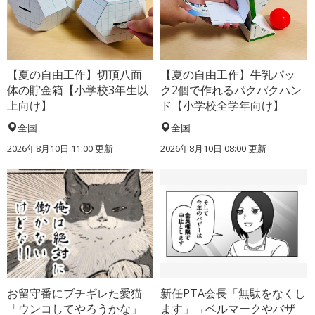
【夏の自由工作】切頂八面
【夏の自由工作】牛乳パッ
体の貯金箱【小学校3年生以
ク2個で作れるパクパクハン
上向け】
ド【小学校全学年向け】
全国
全国
2026年8月10日 11:00
更新
2026年8月10日 08:00
更新
お留守番にブチギレた愛猫
新任PTA会長「無駄をなくし
「ウンコしてやろうかな」
ます」→ベルマークやバザ