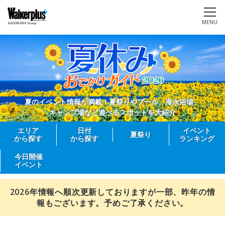
MENU
夏のイベント情報が満載！夏祭りやプール、海水浴場、
キャンプ場など遊べるスポットを大紹介
エリア
日付
イベント
夏祭り
から探す
から探す
ランキング
今日開催
イベント
2026年情報へ順次更新しておりますが一部、昨年の情
報もございます。予めご了承ください。