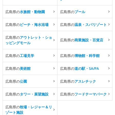
広島県の
水族館・動物園
広島県の
プール
広島県の
ビーチ・海水浴場
広島県の
温泉・スパリゾート
広島県の
アウトレット・ショ
広島県の
商業施設・百貨店
ッピングモール
広島県の
工場見学
広島県の
博物館・科学館
広島県の
美術館
広島県の
道の駅・SA/PA
広島県の
公園
広島県の
アスレチック
広島県の
タワー・展望施設
広島県の
フードテーマパーク
広島県の
牧場・レジャー＆リ
ゾート施設