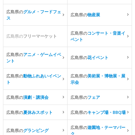
広島県の
グルメ・フードフェ
広島県の
物産展
ス
広島県の
コンサート・音楽イ
広島県の
フリーマーケット
ベント
広島県の
アニメ・ゲームイベ
広島県の
花イベント
ント
広島県の
動物ふれあいイベン
広島県の
美術展・博物展・展
ト
示会
広島県の
演劇・講演会
広島県の
フェア
広島県の
夏休みスポット
広島県の
キャンプ場・BBQ場
広島県の
遊園地・テーマパー
広島県の
グランピング
ク