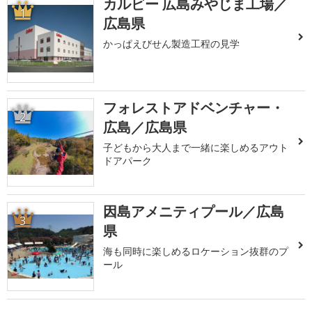
カルビー 広島みやじま工場／
1
広島県
かっぱえびせん製造工程の見学
フォレストアドベンチャー・
2
広島／広島県
子どもから大人まで一緒に楽しめるアウト
ドアパーク
因島アメニティプール／広島
3
県
海も同時に楽しめるロケーション抜群のプ
ール