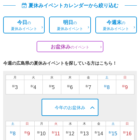
夏休みイベントカレンダーから絞り込む
今日
明日
今週末
の
の
の
夏休みイベント
夏休みイベント
夏休みイベント
お盆休み
の
イベント
今週の広島県の夏休みイベントを探している方はこちら！
月
火
水
木
金
土
日
8/
8/
8/
8/
8/
8/
8/
3
4
5
6
7
8
9
今年のお盆休み
土
日
月
火
水
木
金
土
日
8/
8/
8/
8/
8/
8/
8/
8/
8/
8
9
10
11
12
13
14
15
16