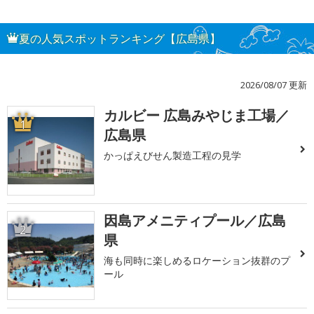
夏の人気スポットランキング【広島県】
2026/08/07 更新
カルビー 広島みやじま工場／
1
広島県
かっぱえびせん製造工程の見学
因島アメニティプール／広島
2
県
海も同時に楽しめるロケーション抜群のプ
ール