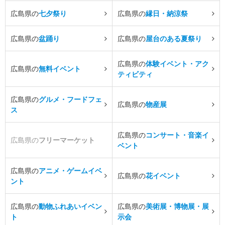
広島県の
七夕祭り
広島県の
縁日・納涼祭
広島県の
盆踊り
広島県の
屋台のある夏祭り
広島県の
体験イベント・アク
広島県の
無料イベント
ティビティ
広島県の
グルメ・フードフェ
広島県の
物産展
ス
広島県の
コンサート・音楽イ
広島県の
フリーマーケット
ベント
広島県の
アニメ・ゲームイベ
広島県の
花イベント
ント
広島県の
動物ふれあいイベン
広島県の
美術展・博物展・展
ト
示会