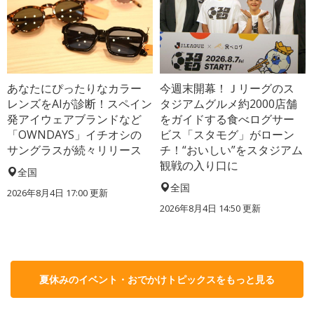
あなたにぴったりなカラー
今週末開幕！Ｊリーグのス
レンズをAIが診断！スペイン
タジアムグルメ約2000店舗
発アイウェアブランドなど
をガイドする食べログサー
「OWNDAYS」イチオシの
ビス「スタモグ」がローン
サングラスが続々リリース
チ！“おいしい”をスタジアム
観戦の入り口に
全国
全国
2026年8月4日 17:00
更新
2026年8月4日 14:50
更新
夏休みのイベント・おでかけトピックスをもっと見る