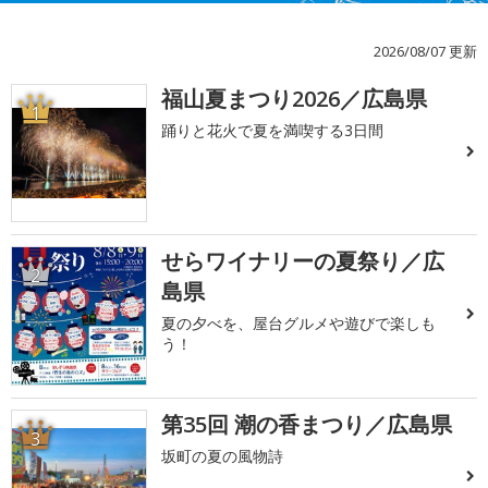
2026/08/07 更新
福山夏まつり2026／広島県
1
踊りと花火で夏を満喫する3日間
せらワイナリーの夏祭り／広
2
島県
夏の夕べを、屋台グルメや遊びで楽しも
う！
第35回 潮の香まつり／広島県
3
坂町の夏の風物詩