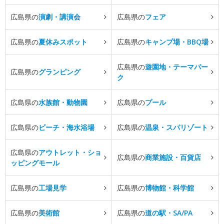
広島県の
演劇・講演会
広島県の
フェア
広島県の
夏休みスポット
広島県の
キャンプ場・BBQ場
広島県の
遊園地・テーマパー
広島県の
グランピング
ク
広島県の
水族館・動物園
広島県の
プール
広島県の
ビーチ・海水浴場
広島県の
温泉・スパリゾート
広島県の
アウトレット・ショ
広島県の
商業施設・百貨店
ッピングモール
広島県の
工場見学
広島県の
博物館・科学館
広島県の
美術館
広島県の
道の駅・SA/PA