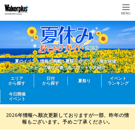
MENU
夏のイベント情報が満載！夏祭りやプール、海水浴場、
キャンプ場など遊べるスポットを大紹介
エリア
日付
イベント
夏祭り
から探す
から探す
ランキング
今日開催
イベント
2026年情報へ順次更新しておりますが一部、昨年の情
報もございます。予めご了承ください。