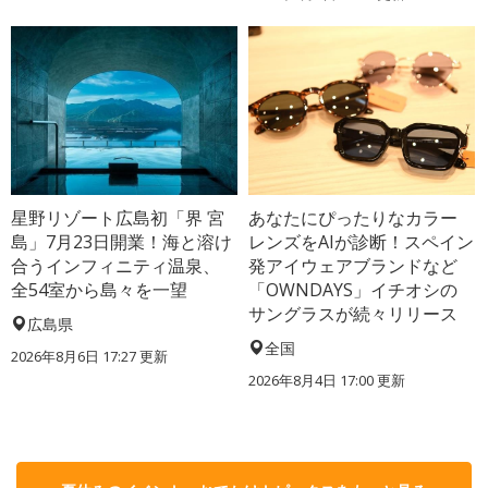
星野リゾート広島初「界 宮
あなたにぴったりなカラー
島」7月23日開業！海と溶け
レンズをAIが診断！スペイン
合うインフィニティ温泉、
発アイウェアブランドなど
全54室から島々を一望
「OWNDAYS」イチオシの
サングラスが続々リリース
広島県
全国
2026年8月6日 17:27
更新
2026年8月4日 17:00
更新