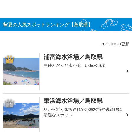
夏の人気スポットランキング【鳥取県】
2026/08/08 更新
浦富海水浴場／鳥取県
1
白砂と澄んだ水が美しい海水浴場
東浜海水浴場／鳥取県
2
駅から近く家族連れでの海水浴や磯遊びに
最適なスポット