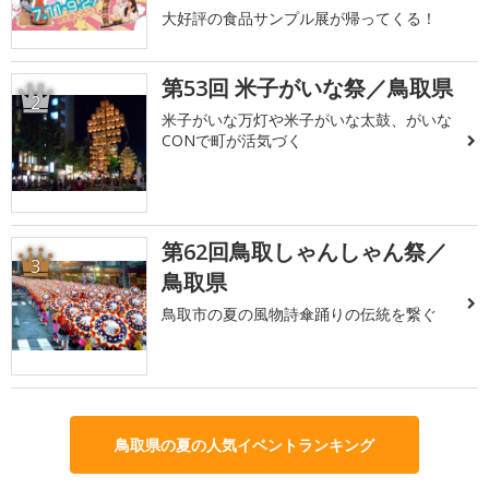
大好評の食品サンプル展が帰ってくる！
第53回 米子がいな祭／鳥取県
2
米子がいな万灯や米子がいな太鼓、がいな
CONで町が活気づく
第62回鳥取しゃんしゃん祭／
3
鳥取県
鳥取市の夏の風物詩傘踊りの伝統を繋ぐ
鳥取県の夏の人気イベントランキング