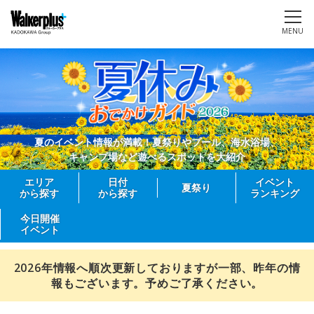
MENU
夏のイベント情報が満載！夏祭りやプール、海水浴場、
キャンプ場など遊べるスポットを大紹介
エリア
日付
イベント
夏祭り
から探す
から探す
ランキング
今日開催
イベント
2026年情報へ順次更新しておりますが一部、昨年の情
報もございます。予めご了承ください。